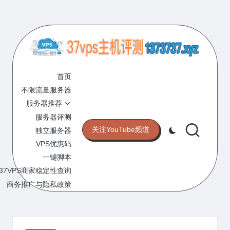
Skip
to
content
3
专
业
首页
7
的
不限流量服务器
V
VPS
服务器推荐
服
P
服务器评测
务
关注YouTube频道
独立服务器
S
器
VPS优惠码
评
主
一键脚本
测
机
37VPS商家稳定性查询
网
站
商务推广与隐私政策
评
测