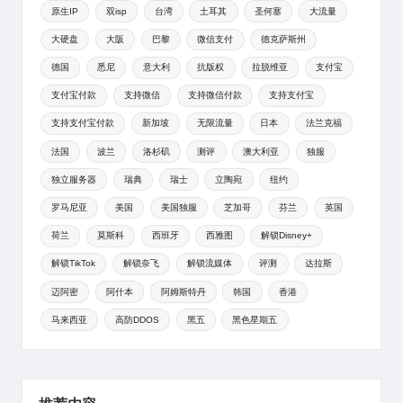
原生IP
双isp
台湾
土耳其
圣何塞
大流量
大硬盘
大阪
巴黎
微信支付
德克萨斯州
德国
悉尼
意大利
抗版权
拉脱维亚
支付宝
支付宝付款
支持微信
支持微信付款
支持支付宝
支持支付宝付款
新加坡
无限流量
日本
法兰克福
法国
波兰
洛杉矶
测评
澳大利亚
独服
独立服务器
瑞典
瑞士
立陶宛
纽约
罗马尼亚
美国
美国独服
芝加哥
芬兰
英国
荷兰
莫斯科
西班牙
西雅图
解锁Disney+
解锁TikTok
解锁奈飞
解锁流媒体
评测
达拉斯
迈阿密
阿什本
阿姆斯特丹
韩国
香港
马来西亚
高防DDOS
黑五
黑色星期五