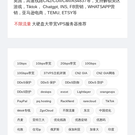
英国，高速线路CN2/CUII/CMI/AS4837等，支持解锁美区
游戏，Tiktok， Chatgpt, INS, FB营销，WHATSAPP营
销，亚马逊电商，TEMU, ETSY等
不限流量
大硬盘大带宽VPS服务器推荐
1Gbps
1Gbps带宽
2Gbps带宽
10Gbps
10Gbps带宽
37VPS主机评测
CN2 GIA
CN2 GIA网络
DDoS保护
DDoS 保护
DDoS防御
DDoS 防护
DDoS防护
desivps
evoxt
Lightlayer
orangevps
PayPal
pq.hosting
RackNerd
rarecloud
TikTok
tiktok专线
ZgoCloud
不限流量
东京
中国优化
丹麦
亚特兰大
优化线路
优惠促销
优惠码
伦敦
住宅ip
俄罗斯
保加利亚
加拿大
印度