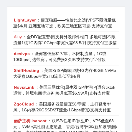
LightLayer
：便宜独服——性价比之选|VPS不限流量低
至$4/月|亚洲五地可选，欧美三地五区可选|支持支付宝
Aluy
：全DIY配置套餐|支持外发邮件端口|多地可选|不限
流量1核1G内存10Gbps带宽只需€3.5/月|支持支付宝微信
desivps
：圣何塞低至$17/年，不限制流量，1G或
10Gbps可选带宽，可免费换3次IP/支持支付宝付款
ShiftHosting
：美国双ISP商家|2核4G内存40GB NVMe
大硬盘1Gbps带宽2TB流量低至$4/月
NovixLink
：美国三网优化|原生双ISP住宅IP|适合tiktok
运营，跨境电商等业务|每月低至$6.99/月|支持支付宝
ZgoCloud
：美国服务器最便宜$8/季度，主打轻奢华
风，1G内存/20GSSD/2T流量/1Gbps带宽/支持支付宝
丽萨主机lisahost
：双ISP/住宅IP/原生IP，VPS低至68
元，NVMe高性能固态硬盘，香港/台湾/日本/新加坡/美国/