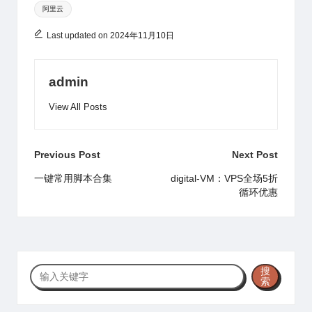
阿里云
b
n
p
o
s
o
p
o
Last updated on 2024年11月10日
k
admin
View All Posts
Post
Previous Post
Next Post
navigation
一键常用脚本合集
digital-VM：VPS全场5折
循环优惠
搜
搜
索
索