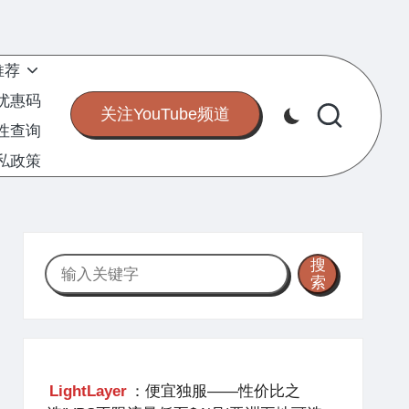
推荐
S优惠码
关注YouTube频道
定性查询
私政策
搜
搜
索
索
LightLayer
：便宜独服——性价比之