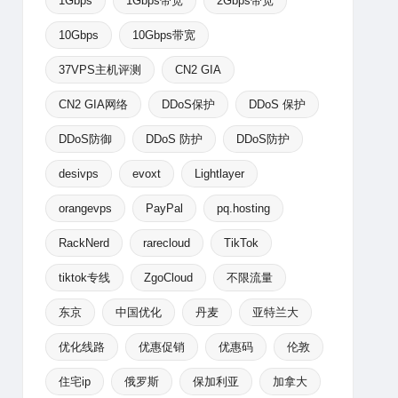
1Gbps
1Gbps带宽
2Gbps带宽
10Gbps
10Gbps带宽
37VPS主机评测
CN2 GIA
CN2 GIA网络
DDoS保护
DDoS 保护
DDoS防御
DDoS 防护
DDoS防护
desivps
evoxt
Lightlayer
orangevps
PayPal
pq.hosting
RackNerd
rarecloud
TikTok
tiktok专线
ZgoCloud
不限流量
东京
中国优化
丹麦
亚特兰大
优化线路
优惠促销
优惠码
伦敦
住宅ip
俄罗斯
保加利亚
加拿大