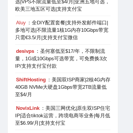
选|VPS不限流量低至$4/月|亚洲五地可选，
欧美三地五区可选|支持支付宝
Aluy
：全DIY配置套餐|支持外发邮件端口|
多地可选|不限流量1核1G内存10Gbps带宽
只需€3.5/月|支持支付宝微信
desivps
：圣何塞低至$17/年，不限制流
量，1G或10Gbps可选带宽，可免费换3次
IP/支持支付宝付款
ShiftHosting
：美国双ISP商家|2核4G内存
40GB NVMe大硬盘1Gbps带宽2TB流量低
至$4/月
NovixLink
：美国三网优化|原生双ISP住宅
IP|适合tiktok运营，跨境电商等业务|每月低
至$6.99/月|支持支付宝