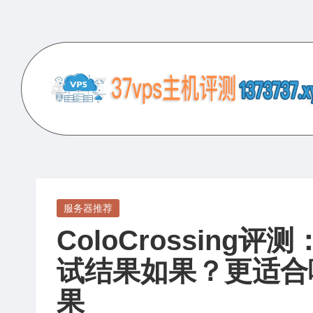
Skip
to
content
3
专
业
7
的
V
VPS
服
P
Posted
服务器推荐
务
in
ColoCrossing
S
器
评
试结果如果？更适合
主
测
果
机
网