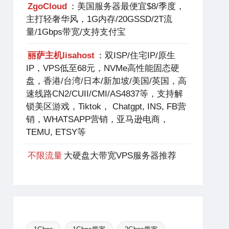
ZgoCloud
：美国服务器最便宜$8/季度，
主打轻奢华风，1G内存/20GSSD/2T流
量/1Gbps带宽/支持支付宝
丽萨主机lisahost
：双ISP/住宅IP/原生
IP，VPS低至68元，NVMe高性能固态硬
盘，香港/台湾/日本/新加坡/美国/英国，高
速线路CN2/CUII/CMI/AS4837等，支持解
锁美区游戏，Tiktok， Chatgpt, INS, FB营
销，WHATSAPP营销，亚马逊电商，
TEMU, ETSY等
不限流量
大硬盘大带宽VPS服务器推荐