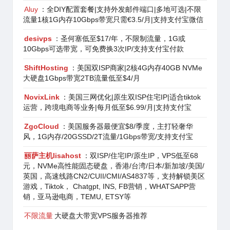
Aluy
：全DIY配置套餐|支持外发邮件端口|多地可选|不限
流量1核1G内存10Gbps带宽只需€3.5/月|支持支付宝微信
desivps
：圣何塞低至$17/年，不限制流量，1G或
10Gbps可选带宽，可免费换3次IP/支持支付宝付款
ShiftHosting
：美国双ISP商家|2核4G内存40GB NVMe
大硬盘1Gbps带宽2TB流量低至$4/月
NovixLink
：美国三网优化|原生双ISP住宅IP|适合tiktok
运营，跨境电商等业务|每月低至$6.99/月|支持支付宝
ZgoCloud
：美国服务器最便宜$8/季度，主打轻奢华
风，1G内存/20GSSD/2T流量/1Gbps带宽/支持支付宝
丽萨主机lisahost
：双ISP/住宅IP/原生IP，VPS低至68
元，NVMe高性能固态硬盘，香港/台湾/日本/新加坡/美国/
英国，高速线路CN2/CUII/CMI/AS4837等，支持解锁美区
游戏，Tiktok， Chatgpt, INS, FB营销，WHATSAPP营
销，亚马逊电商，TEMU, ETSY等
不限流量
大硬盘大带宽VPS服务器推荐