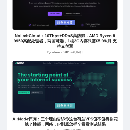
Posted
服务器推荐
in
NolimitCloud：10Tbps+DDoS高防御，AMD Ryzen 9
9950高配处理器，两国可选，1核2G内存只需€5.99/月|支
持支付宝
By
admin
2026年8月4日
Posted
by
Posted
服务器评测
in
AirNode评测：三个理由告诉你这台荷兰VPS值不值得你花
钱？性能，网络，IP到底怎样？看看测试结果