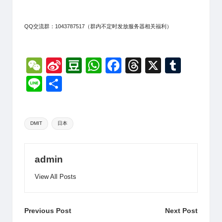
QQ交流群：1043787517（群内不定时发放服务器相关福利）
W
Si
D
W
F
T
X
T
e
n
o
h
a
hr
u
Li
分
C
a
u
at
c
e
m
n
享
h
W
b
s
e
a
bl
e
Tags:
at
ei
a
A
b
d
r
DMIT
日本
b
n
p
o
s
o
p
o
admin
k
View All Posts
Post
Previous Post
Next Post