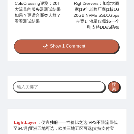
navigation
ColoCrossing评测：20T
RightServers：加拿大商
大流量的服务器测试结果
家|19年老牌厂商|1核1G
如果？更适合哪类人群？
20GB NVMe SSD1Gbps
看看测试结果
带宽1T流量仅需$5一个
月|支持DDoS防御
Show 1 Comment
搜
搜
索
索
LightLayer
：便宜独服——性价比之选|VPS不限流量低
至$4/月|亚洲五地可选，欧美三地五区可选|支持支付宝