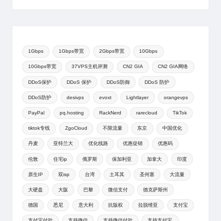
1Gbps
1Gbps带宽
2Gbps带宽
10Gbps
10Gbps带宽
37VPS主机评测
CN2 GIA
CN2 GIA网络
DDoS保护
DDoS 保护
DDoS防御
DDoS 防护
DDoS防护
desivps
evoxt
Lightlayer
orangevps
PayPal
pq.hosting
RackNerd
rarecloud
TikTok
tiktok专线
ZgoCloud
不限流量
东京
中国优化
丹麦
亚特兰大
优化线路
优惠促销
优惠码
伦敦
住宅ip
俄罗斯
保加利亚
加拿大
印度
原生IP
双isp
台湾
土耳其
圣何塞
大流量
大硬盘
大阪
巴黎
微信支付
德克萨斯州
德国
悉尼
意大利
抗版权
拉脱维亚
支付宝
支付宝付款
支持微信
支持微信付款
支持支付宝