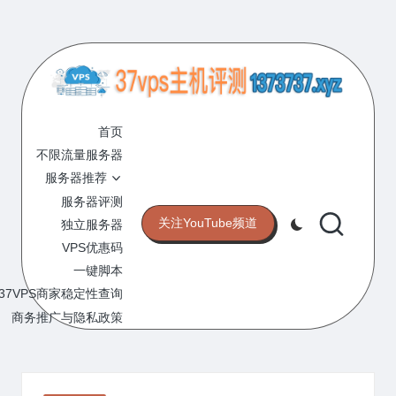
Skip
to
content
3
专
业
首页
7
的
不限流量服务器
V
VPS
服务器推荐
服
P
服务器评测
务
关注YouTube频道
独立服务器
S
器
VPS优惠码
评
主
一键脚本
测
机
37VPS商家稳定性查询
网
站
商务推广与隐私政策
评
测