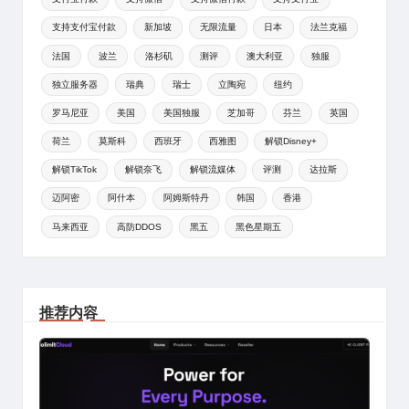
支持支付宝付款
新加坡
无限流量
日本
法兰克福
法国
波兰
洛杉矶
测评
澳大利亚
独服
独立服务器
瑞典
瑞士
立陶宛
纽约
罗马尼亚
美国
美国独服
芝加哥
芬兰
英国
荷兰
莫斯科
西班牙
西雅图
解锁Disney+
解锁TikTok
解锁奈飞
解锁流媒体
评测
达拉斯
迈阿密
阿什本
阿姆斯特丹
韩国
香港
马来西亚
高防DDOS
黑五
黑色星期五
推荐内容