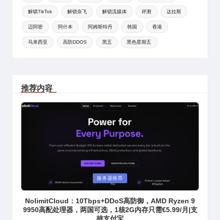
解锁TikTok
解锁奈飞
解锁流媒体
评测
达拉斯
迈阿密
阿什本
阿姆斯特丹
韩国
香港
马来西亚
高防DDOS
黑五
黑色星期五
推荐内容
Posted
服务器推荐
in
NolimitCloud：10Tbps+DDoS高防御，AMD Ryzen 9
9950高配处理器，两国可选，1核2G内存只需€5.99/月|支
持支付宝