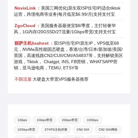
NovixLink
：美国三网优化|原生双ISP住宅IP|适合tiktok
运营，跨境电商等业务|每月低至$6.99/月|支持支付宝
ZgoCloud
：美国服务器最便宜$8/季度，主打轻奢华
风，1G内存/20GSSD/2T流量/1Gbps带宽/支持支付宝
丽萨主机lisahost
：双ISP/住宅IP/原生IP，VPS低至68
元，NVMe高性能固态硬盘，香港/台湾/日本/新加坡/美国/
英国，高速线路CN2/CUII/CMI/AS4837等，支持解锁美区
游戏，Tiktok， Chatgpt, INS, FB营销，WHATSAPP营
销，亚马逊电商，TEMU, ETSY等
不限流量
大硬盘大带宽VPS服务器推荐
1Gbps
1Gbps带宽
2Gbps带宽
10Gbps
10Gbps带宽
37VPS主机评测
CN2 GIA
CN2 GIA网络