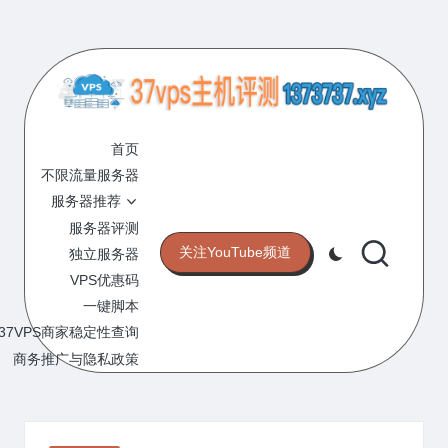
Skip
to
content
3
专
业
首页
7
的
不限流量服务器
V
VPS
服务器推荐
服
P
服务器评测
务
关注YouTube频道
独立服务器
S
器
VPS优惠码
评
主
一键脚本
测
机
37VPS商家稳定性查询
网
站
商务推广与隐私政策
评
测