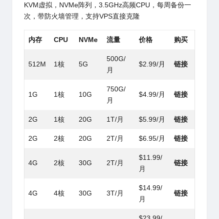
KVM虚拟，NVMe阵列，3.5GHz高频CPU，每周备份一
次，带防火墙管理，支持VPS直接克隆
内存
CPU
NVMe
流量
价格
购买
500G/
512M
1核
5G
$2.99/月
链接
月
750G/
1G
1核
10G
$4.99/月
链接
月
2G
1核
20G
1T/月
$5.99/月
链接
2G
2核
20G
2T/月
$6.95/月
链接
$11.99/
4G
2核
30G
2T/月
链接
月
$14.99/
4G
4核
30G
3T/月
链接
月
$23.99/