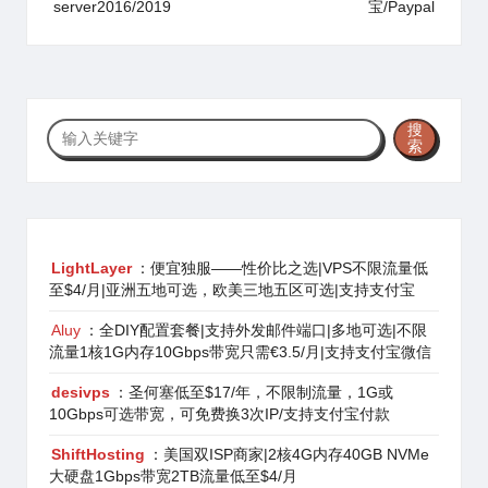
server2016/2019
宝/Paypal
搜
搜
索
索
LightLayer
：便宜独服——性价比之选|VPS不限流量低
至$4/月|亚洲五地可选，欧美三地五区可选|支持支付宝
Aluy
：全DIY配置套餐|支持外发邮件端口|多地可选|不限
流量1核1G内存10Gbps带宽只需€3.5/月|支持支付宝微信
desivps
：圣何塞低至$17/年，不限制流量，1G或
10Gbps可选带宽，可免费换3次IP/支持支付宝付款
ShiftHosting
：美国双ISP商家|2核4G内存40GB NVMe
大硬盘1Gbps带宽2TB流量低至$4/月