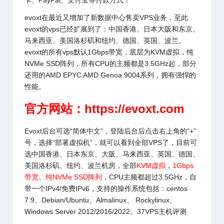
卡、PayPal、支付宝等付款方式！
evoxt在最近又增加了新数据中心售卖VPS业务，至此
evoxt的vps已经扩展到了：中国香港、日本大阪和东京、
马来西亚、美国洛杉矶和纽约、德国、英国、波兰。
evoxt的所有vps默认1Gbps带宽，底层为KVM虚拟，纯
NVMe SSD阵列，所有CPU的主频都是3.5GHz起，部分
还用的AMD EPYC AMD Genoa 9004系列，拥有强悍的
性能。
官方网站：
https://evoxt.com
Evoxt后台可选“简体中文”，登陆后台后点击右上角的“+”
号，选择“部署虚拟机”，就可以看到全部VPS了，目前可
选中国香港、日本东京、大阪、马来西亚、英国、德国、
美国洛杉矶、纽约、波兰机房，全部
KVM虚拟
，
1Gbps
带宽
、
纯NVMe SSD阵列
，CPU主频都超过3.5GHz，自
带一个IPv4/免费IPv6，支持的操作系统包括：centos
7.9、Debian/Ubuntu、Almalinux、 Rockylinux、
Windows Server 2012/2016/2022。37VPS主机评测