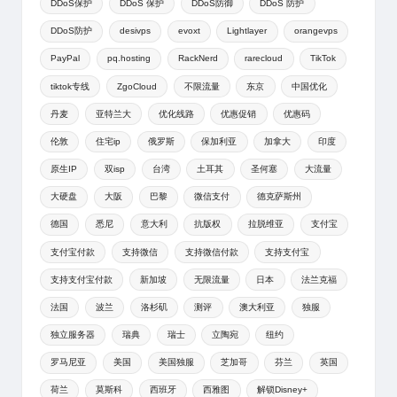
DDoS保护
DDoS 保护
DDoS防御
DDoS 防护
DDoS防护
desivps
evoxt
Lightlayer
orangevps
PayPal
pq.hosting
RackNerd
rarecloud
TikTok
tiktok专线
ZgoCloud
不限流量
东京
中国优化
丹麦
亚特兰大
优化线路
优惠促销
优惠码
伦敦
住宅ip
俄罗斯
保加利亚
加拿大
印度
原生IP
双isp
台湾
土耳其
圣何塞
大流量
大硬盘
大阪
巴黎
微信支付
德克萨斯州
德国
悉尼
意大利
抗版权
拉脱维亚
支付宝
支付宝付款
支持微信
支持微信付款
支持支付宝
支持支付宝付款
新加坡
无限流量
日本
法兰克福
法国
波兰
洛杉矶
测评
澳大利亚
独服
独立服务器
瑞典
瑞士
立陶宛
纽约
罗马尼亚
美国
美国独服
芝加哥
芬兰
英国
荷兰
莫斯科
西班牙
西雅图
解锁Disney+