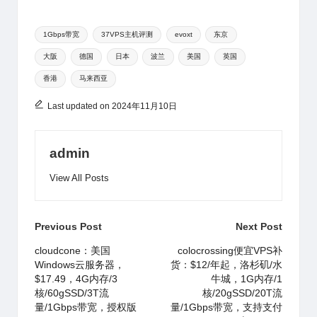
n
享
h
W
b
s
e
a
bl
e
Tags:
at
ei
a
A
b
d
r
1Gbps带宽
37VPS主机评测
evoxt
东京
大阪
德国
日本
波兰
美国
英国
b
n
p
o
s
香港
马来西亚
o
p
o
k
Last updated on 2024年11月10日
admin
View All Posts
Post
Previous Post
Next Post
navigation
cloudcone：美国
colocrossing便宜VPS补
Windows云服务器，
货：$12/年起，洛杉矶/水
$17.49，4G内存/3
牛城，1G内存/1
核/60gSSD/3T流
核/20gSSD/20T流
量/1Gbps带宽，授权版
量/1Gbps带宽，支持支付