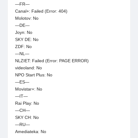
—FR—
Canal+: Failed (Error: 404)
Molotov: No
—DE—
Joyn: No
SKY DE: No
ZDF: No
—NL—
NLZIET: Failed (Error: PAGE ERROR)
videoland: No
NPO Start Plus: No
—ES—
Movistar+: No
—IT—
Rai Play: No
—CH—
SKY CH: No
—RU—
Amediateka: No