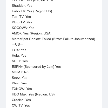
TLC GO: Yes (Region: US)
Shudder: Yes
Fubo TV: Yes (Region:US)
Tubi TV: Yes
Pluto TV: Yes
KOCOWA: Yes
AMC+: Yes (Region: USA)
MathsSpot Roblox: Failed (Error: FailureUnauthorized)
—US—
FOX: Yes
Hulu: Yes
NFL+: Yes
ESPN+:[Sponsored by Jam] Yes
MGM+: No
Starz: Yes
Philo: Yes
FXNOW: Yes
HBO Max: Yes (Region: US)
Crackle: Yes
CW TV: Yes