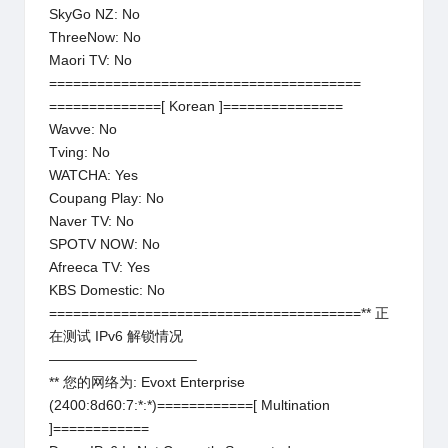
SkyGo NZ: No
ThreeNow: No
Maori TV: No
=======================================
==============[ Korean ]===============
Wavve: No
Tving: No
WATCHA: Yes
Coupang Play: No
Naver TV: No
SPOTV NOW: No
Afreeca TV: Yes
KBS Domestic: No
=======================================** 正
在测试 IPv6 解锁情况
——————————–
** 您的网络为: Evoxt Enterprise
(2400:8d60:7:*:*)============[ Multination
]============