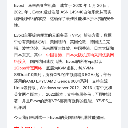
Evoxt
，马来西亚主机商，成立于 2020 年 1 月 20 日，
2021 年，Evoxt 通过注册 ASN 149440自治系统从而实
现网段网络的掌控，这确保了最佳性能和不折不扣的安全
性。
Evoxt
主要提供便宜的云服务器（VPS）解决方案，数据
中心有美国洛杉矶、美国纽约、英国伦敦、德国法兰克
福、波兰华沙、马来西亚吉隆坡、中国香港、日本大阪和
日本东京。其中，
中国香港、日本大阪机房均采用优质网
络接入
，国内访问速度飞快。Evoxt的所有vps默认
1Gbps带宽网络
，底层为KVM虚拟，纯NVMe
SSDraid10阵列，所有CPU的主频都是3.5GHz起，部分
还用的AMD EPYC AMD Genoa 9004系列，支持主流
Linux发行版，Windows server 2012、2016（有中文和
英文两个版本）、2022版本，支持每周备份，可即时部
署，并且Evoxt的所有VPS都拥有强悍的性能。37VPS主
机评测
今天我们来测试一下Evoxt的美国纽约机器性能如何。