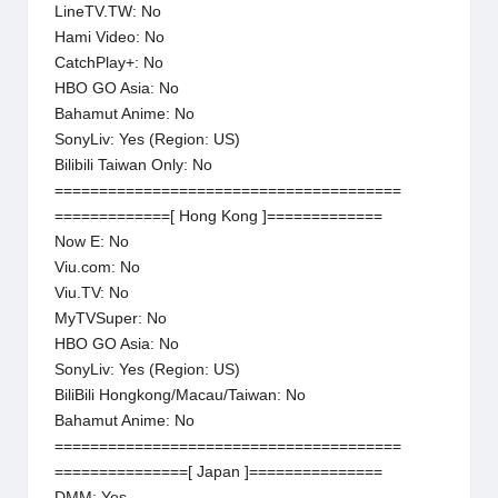
LineTV.TW: No
Hami Video: No
CatchPlay+: No
HBO GO Asia: No
Bahamut Anime: No
SonyLiv: Yes (Region: US)
Bilibili Taiwan Only: No
=======================================
=============[ Hong Kong ]=============
Now E: No
Viu.com: No
Viu.TV: No
MyTVSuper: No
HBO GO Asia: No
SonyLiv: Yes (Region: US)
BiliBili Hongkong/Macau/Taiwan: No
Bahamut Anime: No
=======================================
===============[ Japan ]===============
DMM: Yes