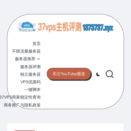
Skip
to
content
3
专
业
首页
7
的
不限流量服务器
V
VPS
服务器推荐
服
P
服务器评测
务
关注YouTube频道
独立服务器
S
器
VPS优惠码
评
主
一键脚本
测
机
37VPS商家稳定性查询
网
站
商务推广与隐私政策
评
测