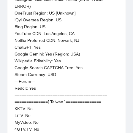
ERROR)
OneTrust Region: US [Unknown]
iQyi Oversea Region: US
Bing Region: US
YouTube CDN: Los Angeles, CA
Netflix Preferred CDN: Newark, NJ
ChatGPT: Yes
Google Gemini: Yes (Region: USA)
Wikipedia Editability: Yes
Google Search CAPTCHA Free: Yes
Steam Currency: USD
—Forum—
Reddit: Yes
=======================================
==============[ Taiwan ]===============
KKTV: No
LiTV: No
MyVideo: No
4GTV.TV: No