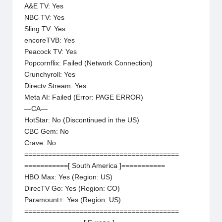
A&E TV: Yes
NBC TV: Yes
Sling TV: Yes
encoreTVB: Yes
Peacock TV: Yes
Popcornflix: Failed (Network Connection)
Crunchyroll: Yes
Directv Stream: Yes
Meta AI: Failed (Error: PAGE ERROR)
—CA—
HotStar: No (Discontinued in the US)
CBC Gem: No
Crave: No
=======================================
===========[ South America ]===========
HBO Max: Yes (Region: US)
DirecTV Go: Yes (Region: CO)
Paramount+: Yes (Region: US)
=======================================