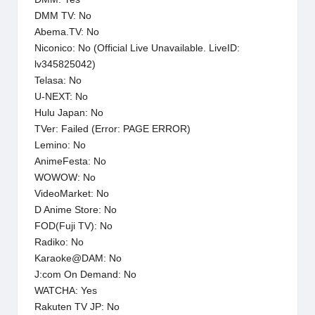
DMM TV: No
Abema.TV: No
Niconico: No (Official Live Unavailable. LiveID:
lv345825042)
Telasa: No
U-NEXT: No
Hulu Japan: No
TVer: Failed (Error: PAGE ERROR)
Lemino: No
AnimeFesta: No
WOWOW: No
VideoMarket: No
D Anime Store: No
FOD(Fuji TV): No
Radiko: No
Karaoke@DAM: No
J:com On Demand: No
WATCHA: Yes
Rakuten TV JP: No