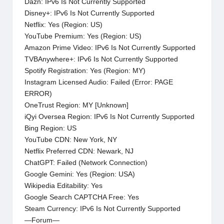
Dazn: IPv6 Is Not Currently Supported
Disney+: IPv6 Is Not Currently Supported
Netflix: Yes (Region: US)
YouTube Premium: Yes (Region: US)
Amazon Prime Video: IPv6 Is Not Currently Supported
TVBAnywhere+: IPv6 Is Not Currently Supported
Spotify Registration: Yes (Region: MY)
Instagram Licensed Audio: Failed (Error: PAGE
ERROR)
OneTrust Region: MY [Unknown]
iQyi Oversea Region: IPv6 Is Not Currently Supported
Bing Region: US
YouTube CDN: New York, NY
Netflix Preferred CDN: Newark, NJ
ChatGPT: Failed (Network Connection)
Google Gemini: Yes (Region: USA)
Wikipedia Editability: Yes
Google Search CAPTCHA Free: Yes
Steam Currency: IPv6 Is Not Currently Supported
—Forum—