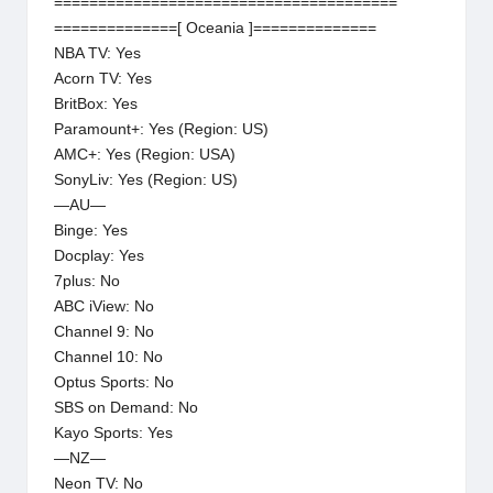
=======================================
==============[ Oceania ]==============
NBA TV: Yes
Acorn TV: Yes
BritBox: Yes
Paramount+: Yes (Region: US)
AMC+: Yes (Region: USA)
SonyLiv: Yes (Region: US)
—AU—
Binge: Yes
Docplay: Yes
7plus: No
ABC iView: No
Channel 9: No
Channel 10: No
Optus Sports: No
SBS on Demand: No
Kayo Sports: Yes
—NZ—
Neon TV: No