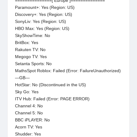
===============[ Europe ]==============
Paramount+: Yes (Region: US)
Discovery+: Yes (Region: US)
SonyLiv: Yes (Region: US)
HBO Max: Yes (Region: US)
SkyShowTime: No
BritBox: Yes
Rakuten TV: No
Megogo TV: Yes
Setanta Sports: No
MathsSpot Roblox: Failed (Error: FailureUnauthorized)
—GB—
HotStar: No (Discontinued in the US)
Sky Go: Yes
ITV Hub: Failed (Error: PAGE ERROR)
Channel 4: No
Channel 5: No
BBC iPLAYER: No
Acorn TV: Yes
Shudder: Yes