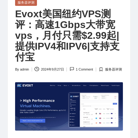
Posted
服务器评测
in
Evoxt美国纽约VPS测
评：高速1Gbps大带宽
vps，月付只需$2.99起|
提供IPV4和IPV6|支持支
付宝
By
admin
2024年9月27日
1 Comment
服务器评测
Posted
Posted
by
in