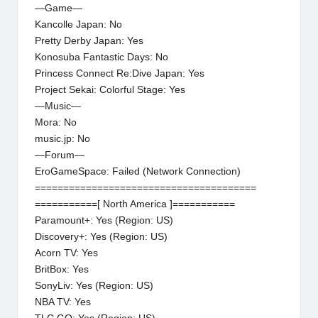
—Game—
Kancolle Japan: No
Pretty Derby Japan: Yes
Konosuba Fantastic Days: No
Princess Connect Re:Dive Japan: Yes
Project Sekai: Colorful Stage: Yes
—Music—
Mora: No
music.jp: No
—Forum—
EroGameSpace: Failed (Network Connection)
=======================================
===========[ North America ]===========
Paramount+: Yes (Region: US)
Discovery+: Yes (Region: US)
Acorn TV: Yes
BritBox: Yes
SonyLiv: Yes (Region: US)
NBA TV: Yes