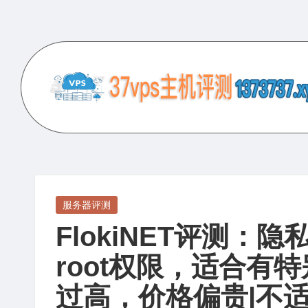
Skip
to
content
3
专
业
7
的
V
VPS
服
P
Posted
服务器评测
务
in
FlokiNET评测：
S
器
评
root权限，适合有
主
测
过高，价格偏贵|不
机
网