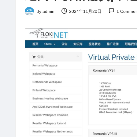
站
评
By
admin
2024年11月20日
1 Commen
Posted
测
by