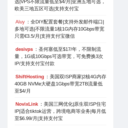
选|VPS不限流量低至$4/月|亚洲五地可选，
欧美三地五区可选|支持支付宝
Aluy
：全DIY配置套餐|支持外发邮件端口|
多地可选|不限流量1核1G内存10Gbps带宽
只需€3.5/月|支持支付宝微信
desivps
：圣何塞低至$17/年，不限制流
量，1G或10Gbps可选带宽，可免费换3次
IP/支持支付宝付款
ShiftHosting
：美国双ISP商家|2核4G内存
40GB NVMe大硬盘1Gbps带宽2TB流量低
至$4/月
NovixLink
：美国三网优化|原生双ISP住宅
IP|适合tiktok运营，跨境电商等业务|每月低
至$6.99/月|支持支付宝