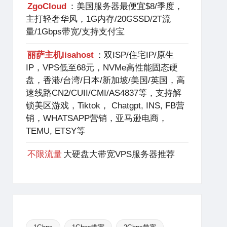
ZgoCloud
：美国服务器最便宜$8/季度，
主打轻奢华风，1G内存/20GSSD/2T流
量/1Gbps带宽/支持支付宝
丽萨主机lisahost
：双ISP/住宅IP/原生
IP，VPS低至68元，NVMe高性能固态硬
盘，香港/台湾/日本/新加坡/美国/英国，高
速线路CN2/CUII/CMI/AS4837等，支持解
锁美区游戏，Tiktok， Chatgpt, INS, FB营
销，WHATSAPP营销，亚马逊电商，
TEMU, ETSY等
不限流量
大硬盘大带宽VPS服务器推荐