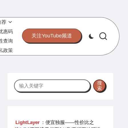
推荐
S优惠码
关注YouTube频道
定性查询
私政策
搜
搜
索
索
LightLayer
：便宜独服——性价比之