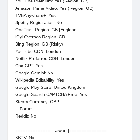
YouTube Premium: Yes (Region: GB)
Amazon Prime Video: Yes (Region: GB)
TVBAnywhere+: Yes
Spotify Registration: No
OneTrust Region: GB [England]
iQyi Oversea Region: GB
Bing Region: GB (Risky)
YouTube CDN: London
Netflix Preferred CDN: London
ChatGPT: Yes
Google Gemini: No
Wikipedia Editability: Yes
Google Play Store: United Kingdom
Google Search CAPTCHA Free: Yes
Steam Currency: GBP
—Forum—
Reddit: No
=======================================
==============[ Taiwan ]===============
KKTV: No