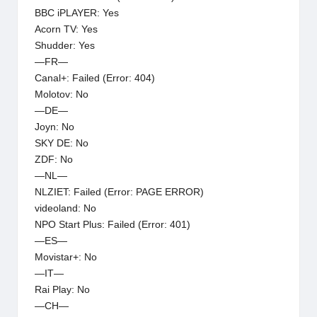
BBC iPLAYER: Yes
Acorn TV: Yes
Shudder: Yes
—FR—
Canal+: Failed (Error: 404)
Molotov: No
—DE—
Joyn: No
SKY DE: No
ZDF: No
—NL—
NLZIET: Failed (Error: PAGE ERROR)
videoland: No
NPO Start Plus: Failed (Error: 401)
—ES—
Movistar+: No
—IT—
Rai Play: No
—CH—