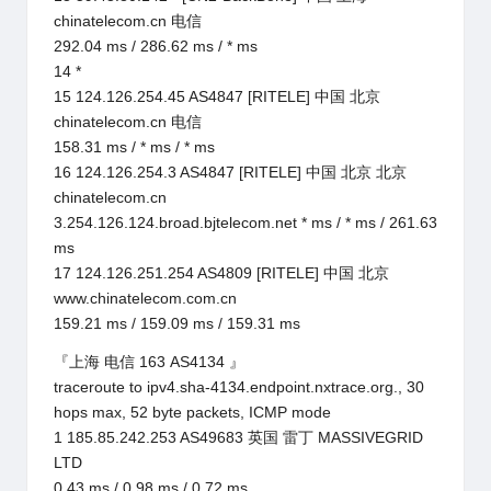
chinatelecom.cn 电信
292.04 ms / 286.62 ms / * ms
14 *
15 124.126.254.45 AS4847 [RITELE] 中国 北京
chinatelecom.cn 电信
158.31 ms / * ms / * ms
16 124.126.254.3 AS4847 [RITELE] 中国 北京 北京
chinatelecom.cn
3.254.126.124.broad.bjtelecom.net * ms / * ms / 261.63
ms
17 124.126.251.254 AS4809 [RITELE] 中国 北京
www.chinatelecom.com.cn
159.21 ms / 159.09 ms / 159.31 ms
『上海 电信 163 AS4134 』
traceroute to ipv4.sha-4134.endpoint.nxtrace.org., 30
hops max, 52 byte packets, ICMP mode
1 185.85.242.253 AS49683 英国 雷丁 MASSIVEGRID
LTD
0.43 ms / 0.98 ms / 0.72 ms