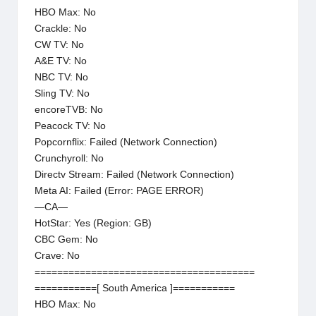
HBO Max: No
Crackle: No
CW TV: No
A&E TV: No
NBC TV: No
Sling TV: No
encoreTVB: No
Peacock TV: No
Popcornflix: Failed (Network Connection)
Crunchyroll: No
Directv Stream: Failed (Network Connection)
Meta AI: Failed (Error: PAGE ERROR)
—CA—
HotStar: Yes (Region: GB)
CBC Gem: No
Crave: No
=======================================
===========[ South America ]===========
HBO Max: No