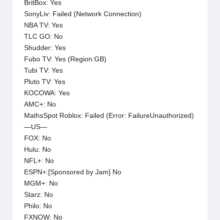
BritBox: Yes
SonyLiv: Failed (Network Connection)
NBA TV: Yes
TLC GO: No
Shudder: Yes
Fubo TV: Yes (Region:GB)
Tubi TV: Yes
Pluto TV: Yes
KOCOWA: Yes
AMC+: No
MathsSpot Roblox: Failed (Error: FailureUnauthorized)
—US—
FOX: No
Hulu: No
NFL+: No
ESPN+:[Sponsored by Jam] No
MGM+: No
Starz: No
Philo: No
FXNOW: No