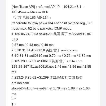
[NextTrace API] preferred API IP – 104.21.48.1 –
145.45ms – Misaka.BER
『北京 电信 163 AS4134 』
traceroute to ipv4.pek-4134.endpoint.nxtrace.org., 30
hops max, 52 byte packets, ICMP mode
1 185.85.242.253 AS49683 英国 雷丁 MASSIVEGRID
LTD
0.57 ms / 0.43 ms / 0.49 ms
2 5.10.31.61 AS60610 英国 雷丁 amito.com
5-10-31-61.as60610.net 0.70 ms / 0.72 ms / 1.39 ms
3 185.28.167.91 AS60610 英国 雷丁 amito.com
185-28-167-91.as60610.net 1.46 ms / 1.56 ms / 1.85
ms
4 213.248.95.62 AS1299 [TELIANET] 英国 斯劳
arelion.com
slou-b2-link.ip.twelve99.net 1.79 ms / 1.89 ms / 1.68
ms
5 *
6 *