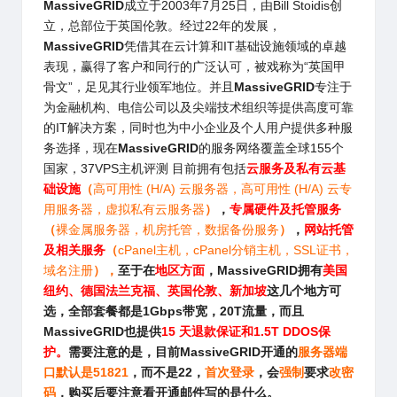
MassiveGRID
成立于2003年7月25日，由Bill Stoidis创
立，总部位于英国伦敦。经过22年的发展，
MassiveGRID
凭借其在云计算和IT基础设施领域的卓越
表现，赢得了客户和同行的广泛认可，被戏称为“英国甲
骨文”，足见其行业领军地位。并且
MassiveGRID
专注于
为金融机构、电信公司以及尖端技术组织等提供高度可靠
的IT解决方案，同时也为中小企业及个人用户提供多种服
务选择，现在
MassiveGRID
的服务网络覆盖全球155个
国家，37VPS主机评测 目前拥有包括
云服务及私有云基
础设施
（
高可用性 (H/A) 云服务器，高可用性 (H/A) 云专
用服务器，虚拟私有云服务器
）
，
专属硬件及托管服务
（
裸金属服务器，机房托管，数据备份服务
）
，
网站托管
及相关服务
（
cPanel主机，cPanel分销主机，SSL证书，
域名注册
），
至于
在
地区方面
，
MassiveGRID
拥有
美国
纽约、德国法兰克福、英国伦敦、新加坡
这几个地方可
选
，全部套餐都是1Gbps带宽，20T流量，而且
MassiveGRID
也提供
15 天退款保证和1.5T DDOS保
护。
需要注意的是，
目前
MassiveGRID
开通的
服务器端
口默认是51821
，而不是22，
首次登录
，会
强制
要求
改密
码
，购买后要注意看开通邮件写的是什么。