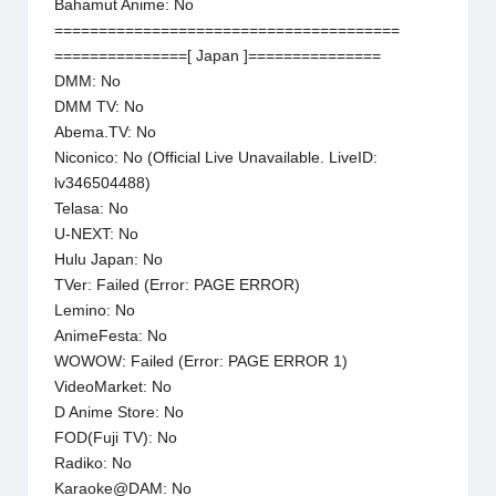
Bahamut Anime: No
=======================================
===============[ Japan ]===============
DMM: No
DMM TV: No
Abema.TV: No
Niconico: No (Official Live Unavailable. LiveID:
lv346504488)
Telasa: No
U-NEXT: No
Hulu Japan: No
TVer: Failed (Error: PAGE ERROR)
Lemino: No
AnimeFesta: No
WOWOW: Failed (Error: PAGE ERROR 1)
VideoMarket: No
D Anime Store: No
FOD(Fuji TV): No
Radiko: No
Karaoke@DAM: No