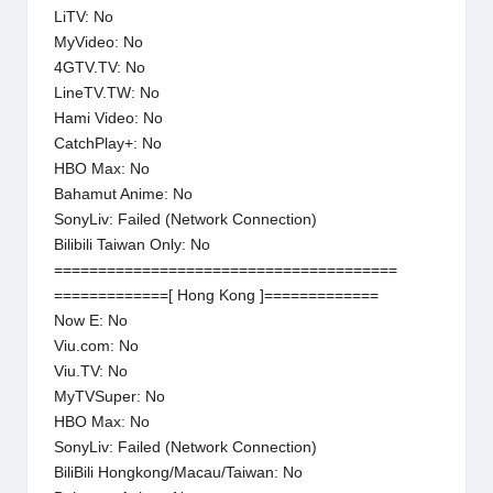
LiTV: No
MyVideo: No
4GTV.TV: No
LineTV.TW: No
Hami Video: No
CatchPlay+: No
HBO Max: No
Bahamut Anime: No
SonyLiv: Failed (Network Connection)
Bilibili Taiwan Only: No
=======================================
=============[ Hong Kong ]=============
Now E: No
Viu.com: No
Viu.TV: No
MyTVSuper: No
HBO Max: No
SonyLiv: Failed (Network Connection)
BiliBili Hongkong/Macau/Taiwan: No