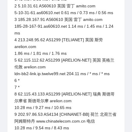
2 5.10.31.61 AS60610 英国 雷丁 amito.com
5-10-31-61.as60610.net 0.61 ms / 0.73 ms / 0.56 ms
3 185.28.167.91 AS60610 英国 雷丁 amito.com
185-28-167-91.as60610.net 1.14 ms / 1.45 ms / 1.24
ms
4 213.248.95.62 AS1299 [TELIANET] 英国 斯劳
arelion.com
1.86 ms / 1.81 ms / 1.76 ms
5 62.115.112.62 AS1299 [ARELION-NET] 英国 英格兰
伦敦 arelion.com
ldn-bb2-link.ip.twelve99.net 204.11 ms / * ms / * ms
6 *
7 *
8 62.115.43.133 AS1299 [ARELION-NET] 瑞典 斯德哥
尔摩省 斯德哥尔摩 arelion.com
10.28 ms / 9.27 ms / 10.65 ms
9 202.97.86.53 AS4134 [CHINANET-BB] 荷兰 北荷兰省
阿姆斯特丹 www.chinatelecom.com.cn 电信
10.28 ms / 9.54 ms / 8.43 ms