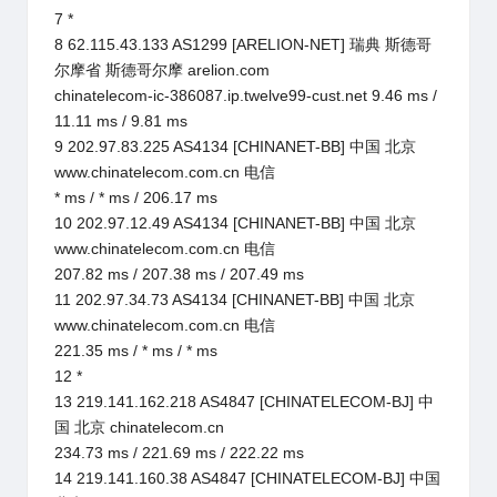
7 *
8 62.115.43.133 AS1299 [ARELION-NET] 瑞典 斯德哥
尔摩省 斯德哥尔摩 arelion.com
chinatelecom-ic-386087.ip.twelve99-cust.net 9.46 ms /
11.11 ms / 9.81 ms
9 202.97.83.225 AS4134 [CHINANET-BB] 中国 北京
www.chinatelecom.com.cn 电信
* ms / * ms / 206.17 ms
10 202.97.12.49 AS4134 [CHINANET-BB] 中国 北京
www.chinatelecom.com.cn 电信
207.82 ms / 207.38 ms / 207.49 ms
11 202.97.34.73 AS4134 [CHINANET-BB] 中国 北京
www.chinatelecom.com.cn 电信
221.35 ms / * ms / * ms
12 *
13 219.141.162.218 AS4847 [CHINATELECOM-BJ] 中
国 北京 chinatelecom.cn
234.73 ms / 221.69 ms / 222.22 ms
14 219.141.160.38 AS4847 [CHINATELECOM-BJ] 中国