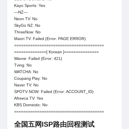
Kayo Sports: Yes
—NZ—
Neon TV: No
SkyGo NZ: No
ThreeNow: No
Maori TV: Failed (Error: PAGE ERROR)
=======================================
==============[ Korean ]===============
Wavve: Failed (Error: 421)
Tving: No
WATCHA: No
Coupang Play: No
Naver TV: No
SPOTV NOW: Failed (Error: ACCOUNT_ID)
Afreeca TV: Yes
KBS Domestic: No
=======================================
全国五网ISP路由回程测试