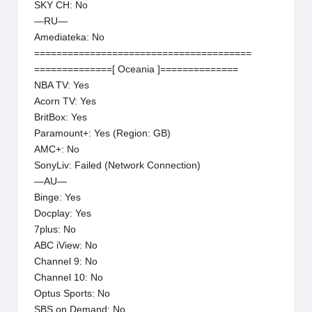
SKY CH: No
—RU—
Amediateka: No
=======================================
==============[ Oceania ]==============
NBA TV: Yes
Acorn TV: Yes
BritBox: Yes
Paramount+: Yes (Region: GB)
AMC+: No
SonyLiv: Failed (Network Connection)
—AU—
Binge: Yes
Docplay: Yes
7plus: No
ABC iView: No
Channel 9: No
Channel 10: No
Optus Sports: No
SBS on Demand: No