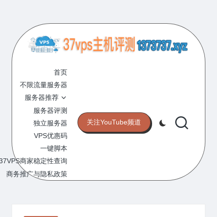
Skip
to
content
3
专
业
首页
7
的
不限流量服务器
V
VPS
服务器推荐
服
P
服务器评测
务
关注YouTube频道
独立服务器
S
器
VPS优惠码
评
主
一键脚本
测
机
37VPS商家稳定性查询
网
站
商务推广与隐私政策
评
测