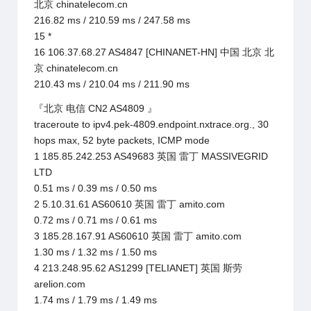
北京 chinatelecom.cn
216.82 ms / 210.59 ms / 247.58 ms
15 *
16 106.37.68.27 AS4847 [CHINANET-HN] 中国 北京 北
京 chinatelecom.cn
210.43 ms / 210.04 ms / 211.90 ms
『北京 电信 CN2 AS4809 』
traceroute to ipv4.pek-4809.endpoint.nxtrace.org., 30
hops max, 52 byte packets, ICMP mode
1 185.85.242.253 AS49683 英国 雷丁 MASSIVEGRID
LTD
0.51 ms / 0.39 ms / 0.50 ms
2 5.10.31.61 AS60610 英国 雷丁 amito.com
0.72 ms / 0.71 ms / 0.61 ms
3 185.28.167.91 AS60610 英国 雷丁 amito.com
1.30 ms / 1.32 ms / 1.50 ms
4 213.248.95.62 AS1299 [TELIANET] 英国 斯劳
arelion.com
1.74 ms / 1.79 ms / 1.49 ms