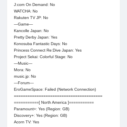
J:com On Demand: No
WATCHA: No
Rakuten TV JP: No
—Game—
Kancolle Japan: No
Pretty Derby Japan: Yes
Konosuba Fantastic Days: No
Princess Connect Re:Dive Japan: Yes
Project Sekai: Colorful Stage: No
—Music—
Mora: No
music.jp: No
—Forum—
EroGameSpace: Failed (Network Connection)
=======================================
===========[ North America ]===========
Paramount+: Yes (Region: GB)
Discovery+: Yes (Region: GB)
Acorn TV: Yes