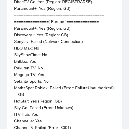
DirecTV Go: Yes (Region: REGISTRARSE)
Paramount+: Yes (Region: GB)
=======================================
===============[ Europe ]==============
Paramount+: Yes (Region: GB)
Discovery+: Yes (Region: GB)
SonyLiv: Failed (Network Connection)
HBO Max: No
SkyShowTime: No
BritBox: Yes
Rakuten TV: No
Megogo TV: Yes
Setanta Sports: No
MathsSpot Roblox: Failed (Error: FailureUnauthorized)
—GB—
HotStar: Yes (Region: GB)
Sky Go: Failed (Error: Unknown)
ITV Hub: Yes
Channel 4: Yes
Channel 5: Failed (Error: 3001)