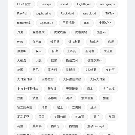
DDoS防护
desivps
evoxt
Lightlayer
orangevps
PayPal
pq.hosting
RackNerd
rarecloud
TikTok
tiktok专线
ZgoCloud
不限流量
东京
中国优化
丹麦
亚特兰大
优化线路
优惠促销
优惠码
伦敦
住宅ip
俄罗斯
保加利亚
加拿大
印度
原生IP
双isp
台湾
土耳其
圣何塞
大流量
大硬盘
大阪
巴黎
微信支付
德克萨斯州
德国
悉尼
意大利
抗版权
拉脱维亚
支付宝
支付宝付款
支持微信
支持微信付款
支持支付宝
支持支付宝付款
新加坡
无限流量
日本
法兰克福
法国
波兰
洛杉矶
测评
澳大利亚
独服
独立服务器
瑞典
瑞士
立陶宛
纽约
罗马尼亚
美国
美国独服
芝加哥
芬兰
英国
荷兰
莫斯科
西班牙
西雅图
解锁Disney+