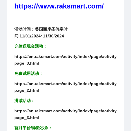
https://www.raksmart.com/
活动时间：美国西岸圣何塞时
间 11/01/2024~11/30/2024
充值送现金活动：
https://cn.raksmart.com/activity/index/page/activity
page_3.html
免费试用活动：
https://cn.raksmart.com/activity/index/page/activity
page_2.html
满减活动：
https://cn.raksmart.com/activity/index/page/activity
page_3.html
首月半价/爆款秒杀：