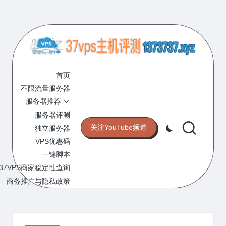
Skip
to
content
3
专
业
首页
7
的
不限流量服务器
V
VPS
服务器推荐
服
P
服务器评测
务
关注YouTube频道
独立服务器
S
器
VPS优惠码
评
主
一键脚本
测
机
37VPS商家稳定性查询
网
站
商务推广与隐私政策
评
测