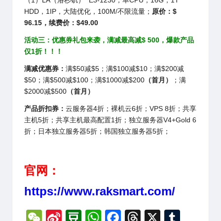
（1）LA（洛杉矶） E3-1230，单CPU，16G，1T
HDD，1IP，大陆优化，100M/不限流量；
原价：$
96.15，续费价：$49.00
活动三：优惠券礼包来袭，满减最高减$ 500，爆款产品
仅1折！！！
满减优惠券：
满$50减$5；满$100减$10；满$200减
$50；满$500减$100；满$1000减$200
（首月）
；满
$2000减$500
（首月）
产品折扣券：
云服务器4折；裸机云6折；VPS 8折；共享
主机5折；共享主机最高配置1折；独立服务器V4+Gold 6
折；日本独立服务器5折；韩国独立服务器5折；
官网：
https://www.raksmart.com/
W
Si
D
W
F
T
X
T