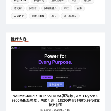
解锁TikTok
解锁奈飞
解锁流媒体
评测
达拉斯
迈阿密
阿什本
阿姆斯特丹
韩国
香港
马来西亚
高防DDOS
黑五
黑色星期五
推荐内容
Posted
服务器推荐
in
NolimitCloud：10Tbps+DDoS高防御，AMD Ryzen 9
9950高配处理器，两国可选，1核2G内存只需€5.99/月|支
持支付宝
By
admin
2026年8月4日