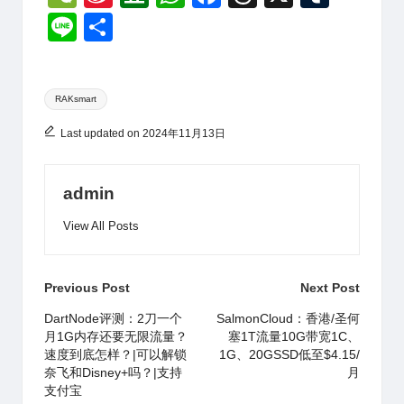
e
n
o
h
a
hr
u
Li
分
C
a
u
at
c
e
m
n
享
h
W
b
s
e
a
bl
e
Tags:
at
ei
a
A
b
d
r
RAKsmart
b
n
p
o
s
Last updated on 2024年11月13日
o
p
o
k
admin
View All Posts
Post
Previous Post
Next Post
navigation
DartNode评测：2刀一个
SalmonCloud：香港/圣何
月1G内存还要无限流量？
塞1T流量10G带宽1C、
速度到底怎样？|可以解锁
1G、20GSSD低至$4.15/
奈飞和Disney+吗？|支持
月
支付宝