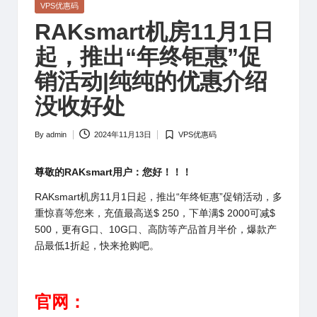
Posted
VPS优惠码
in
RAKsmart机房11月1日
起，推出“年终钜惠”促
销活动|纯纯的优惠介绍
没收好处
By
admin
2024年11月13日
VPS优惠码
Posted
Posted
by
in
尊敬的RAKsmart用户：您好！！！
RAKsmart机房11月1日起，推出“年终钜惠”促销活动，多
重惊喜等您来，充值最高送$ 250，下单满$ 2000可减$
500，更有G口、10G口、高防等产品首月半价，爆款产
品最低1折起，快来抢购吧。
官网：