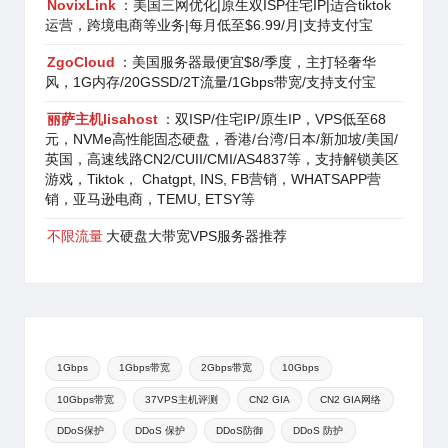
NovixLink
：美国三网优化|原生双ISP住宅IP|适合tiktok
运营，跨境电商等业务|每月低至$6.99/月|支持支付宝
ZgoCloud
：美国服务器最便宜$8/季度，主打轻奢华
风，1G内存/20GSSD/2T流量/1Gbps带宽/支持支付宝
丽萨主机lisahost
：双ISP/住宅IP/原生IP，VPS低至68
元，NVMe高性能固态硬盘，香港/台湾/日本/新加坡/美国/
英国，高速线路CN2/CUII/CMI/AS4837等，支持解锁美区
游戏，Tiktok， Chatgpt, INS, FB营销，WHATSAPP营
销，亚马逊电商，TEMU, ETSY等
不限流量
大硬盘大带宽VPS服务器推荐
1Gbps
1Gbps带宽
2Gbps带宽
10Gbps
10Gbps带宽
37VPS主机评测
CN2 GIA
CN2 GIA网络
DDoS保护
DDoS 保护
DDoS防御
DDoS 防护