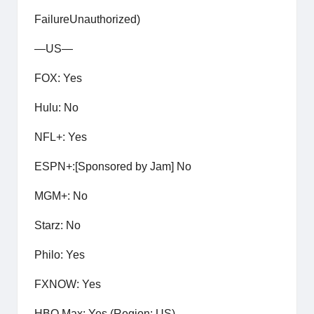
FailureUnauthorized)
—US—
FOX: Yes
Hulu: No
NFL+: Yes
ESPN+:[Sponsored by Jam] No
MGM+: No
Starz: No
Philo: Yes
FXNOW: Yes
HBO Max: Yes (Region: US)