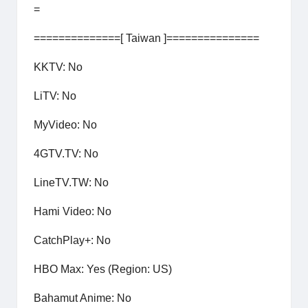
=
==============[ Taiwan ]===============
KKTV: No
LiTV: No
MyVideo: No
4GTV.TV: No
LineTV.TW: No
Hami Video: No
CatchPlay+: No
HBO Max: Yes (Region: US)
Bahamut Anime: No