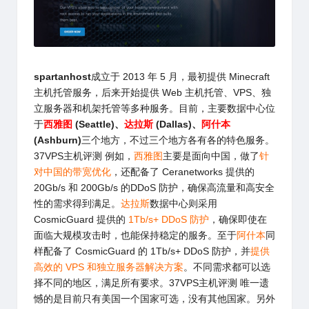
spartanhost
成立于 2013 年 5 月，最初提供 Minecraft
主机托管服务，后来开始提供 Web 主机托管、VPS、独
立服务器和机架托管等多种服务。目前，主要数据中心位
于
西雅图
(Seattle)、
达拉斯
(Dallas)、
阿什本
(Ashburn)
三个地方，不过三个地方各有各的特色服务。
37VPS主机评测 例如，
西雅图
主要是面向中国，做了
针
对中国的带宽优化
，还配备了 Ceranetworks 提供的
20Gb/s 和 200Gb/s 的DDoS 防护，确保高流量和高安全
性的需求得到满足。
达拉斯
数据中心则采用
CosmicGuard 提供的
1Tb/s+ DDoS 防护
，确保即使在
面临大规模攻击时，也能保持稳定的服务。至于
阿什本
同
样配备了 CosmicGuard 的 1Tb/s+ DDoS 防护，并
提供
高效的 VPS 和独立服务器解决方案
。不同需求都可以选
择不同的地区，满足所有要求。37VPS主机评测 唯一遗
憾的是目前只有美国一个国家可选，没有其他国家。另外