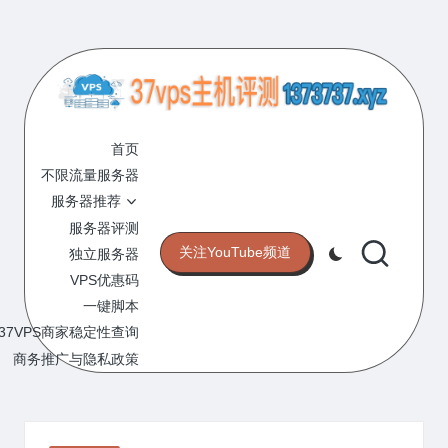
Skip
to
content
3
专
业
首页
7
的
不限流量服务器
V
VPS
服务器推荐
服
P
服务器评测
务
关注YouTube频道
独立服务器
S
器
VPS优惠码
评
主
一键脚本
测
机
37VPS商家稳定性查询
网
站
商务推广与隐私政策
评
测