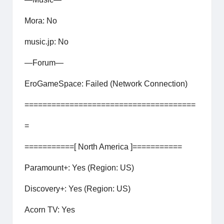
Mora: No
music.jp: No
—Forum—
EroGameSpace: Failed (Network Connection)
======================================
=
===========[ North America ]===========
Paramount+: Yes (Region: US)
Discovery+: Yes (Region: US)
Acorn TV: Yes