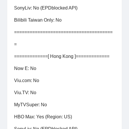
SonyLiv: No (EPDblocked API)
Bilibili Taiwan Only: No
======================================
=
=============[ Hong Kong ]=============
Now E: No
Viu.com: No
Viu.TV: No
MyTVSuper: No
HBO Max: Yes (Region: US)
SonyLiv: No (EPDblocked API)