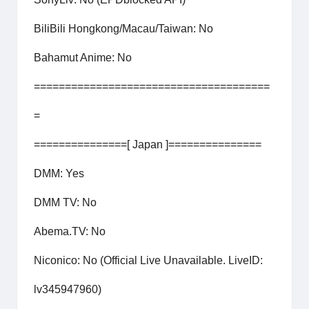
BiliBili Hongkong/Macau/Taiwan: No
Bahamut Anime: No
======================================
=
===============[ Japan ]===============
DMM: Yes
DMM TV: No
Abema.TV: No
Niconico: No (Official Live Unavailable. LiveID:
lv345947960)