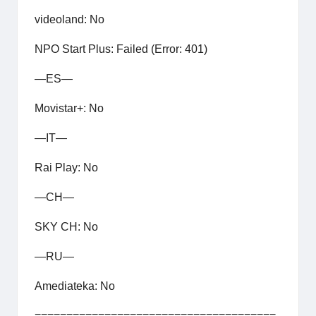
videoland: No
NPO Start Plus: Failed (Error: 401)
—ES—
Movistar+: No
—IT—
Rai Play: No
—CH—
SKY CH: No
—RU—
Amediateka: No
======================================