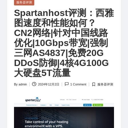
Posted
服务器评测
in
Spartanhost评测：西雅
图速度和性能如何？
CN2网络|针对中国线路
优化|10Gbps带宽|强制
三网AS4837|免费20G
DDoS防御|4核4G100G
大硬盘5T流量
By
admin
2024年12月2日
1 Comment
服务器评测
Posted
Posted
by
in