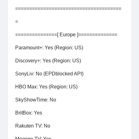
======================================
=
===============[ Europe ]==============
Paramount+: Yes (Region: US)
Discovery+: Yes (Region: US)
SonyLiv: No (EPDblocked API)
HBO Max: Yes (Region: US)
SkyShowTime: No
BritBox: Yes
Rakuten TV: No
Megogo TV: Yes