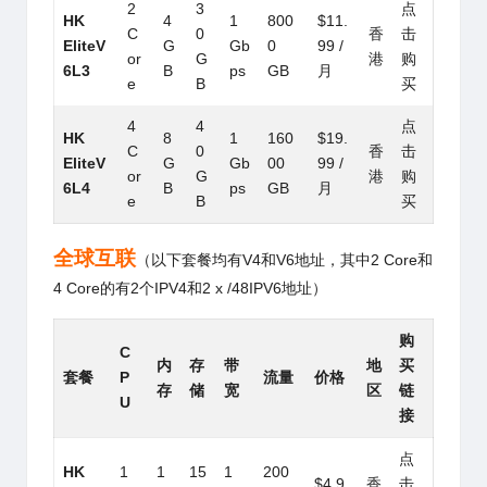
2
3
点
HK
4
1
800
$11.
C
0
香
击
EliteV
G
Gb
0
99 /
or
G
港
购
6L3
B
ps
GB
月
e
B
买
4
4
点
HK
8
1
160
$19.
C
0
香
击
EliteV
G
Gb
00
99 /
or
G
港
购
6L4
B
ps
GB
月
e
B
买
全球互联
（以下套餐均有V4和V6地址，其中2 Core和
4 Core的有2个IPV4和2 x /48IPV6地址）
购
C
内
存
带
地
买
套餐
P
流量
价格
存
储
宽
区
链
U
接
点
HK
1
1
15
1
200
$4.9
香
击