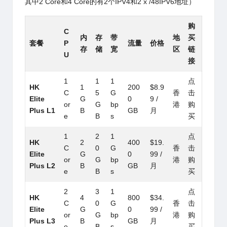
其中2 Core和4 Core的有2个IPV4和2 x /48IPV6地址）
购
C
内
存
带
地
买
套餐
P
流量
价格
存
储
宽
区
链
U
接
1
1
1
点
HK
1
200
$8.9
C
5
G
香
击
Elite
G
0
9 /
or
G
bp
港
购
Plus L1
B
GB
月
e
B
s
买
1
2
1
点
HK
2
400
$19.
C
0
G
香
击
Elite
G
0
99 /
or
G
bp
港
购
Plus L2
B
GB
月
e
B
s
买
2
3
1
点
HK
4
800
$34.
C
0
G
香
击
Elite
G
0
99 /
or
G
bp
港
购
Plus L3
B
GB
月
e
B
s
买