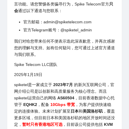
言功能。
请您警惕各类骗寻行为，Spike Telecom官方
只
会
通过以下通道与您联系：
官方邮箱：
admin@spiketelecom.com
官方Telegram账号：@spiketel_admin
我们对给您带来任何不便表示迭此深表歉意，
并再次感谢
您的理解与支持。如有任何疑问，
您可通过上述官方通道
与我们联系。
Spike Telecom LLC团队
2025年1月19日
spiketel
是一家成立于
2023年7月
的新兴互联网公司，官
网介绍公司是以创新和高质量服务为核心理念。而且
spiketel
运营自己的网络
AS60504
，目前香港数据中心托
管于
EQHK2
，配备
10Gbps 带宽
，为客户提供快速稳
定的连接体验。未来计划扩展至
日本
和
美国洛杉矶
，覆盖
更多区域，但目前日本和美国洛杉矶的地区开放时间还没
定，
暂时只有香港地区可选
，目前该公司提供包括
KVM