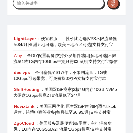
搜
索
索
LightLayer
：便宜独服——性价比之选|VPS不限流量低
至$4/月|亚洲五地可选，欧美三地五区可选|支持支付宝
Aluy
：全DIY配置套餐|支持外发邮件端口|多地可选|不限
流量1核1G内存10Gbps带宽只需€3.5/月|支持支付宝微信
desivps
：圣何塞低至$17/年，不限制流量，1G或
10Gbps可选带宽，可免费换3次IP/支持支付宝付款
ShiftHosting
：美国双ISP商家|2核4G内存40GB NVMe
大硬盘1Gbps带宽2TB流量低至$4/月
NovixLink
：美国三网优化|原生双ISP住宅IP|适合tiktok
运营，跨境电商等业务|每月低至$6.99/月|支持支付宝
ZgoCloud
：美国服务器最便宜$8/季度，主打轻奢华
风，1G内存/20GSSD/2T流量/1Gbps带宽/支持支付宝