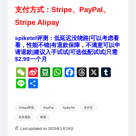
支付方式：Stripe、PayPal、
Stripe Alipay
spiketel评测：低延迟没绕路|可以考虑看
看，性能不错|有退款保障，不满意可以申
请退款|建议入手试试|可选低配试试|只需
$2.99一个月
W
Si
D
W
F
T
X
T
e
n
o
h
a
hr
u
Li
分
C
a
u
at
c
e
m
n
享
h
W
b
s
e
a
bl
e
Tags:
at
ei
a
A
b
d
r
1Gbps带宽
PayPal
SpikeTel
支付宝
支持退款
香港
b
n
p
o
s
o
p
o
Last updated on 2025年1月24日