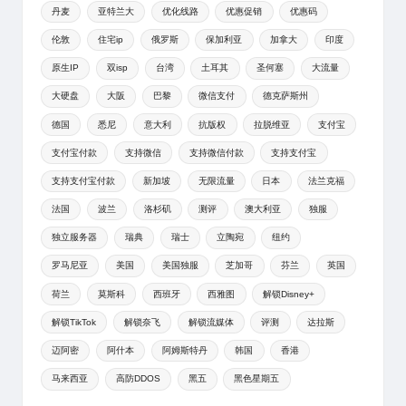
丹麦
亚特兰大
优化线路
优惠促销
优惠码
伦敦
住宅ip
俄罗斯
保加利亚
加拿大
印度
原生IP
双isp
台湾
土耳其
圣何塞
大流量
大硬盘
大阪
巴黎
微信支付
德克萨斯州
德国
悉尼
意大利
抗版权
拉脱维亚
支付宝
支付宝付款
支持微信
支持微信付款
支持支付宝
支持支付宝付款
新加坡
无限流量
日本
法兰克福
法国
波兰
洛杉矶
测评
澳大利亚
独服
独立服务器
瑞典
瑞士
立陶宛
纽约
罗马尼亚
美国
美国独服
芝加哥
芬兰
英国
荷兰
莫斯科
西班牙
西雅图
解锁Disney+
解锁TikTok
解锁奈飞
解锁流媒体
评测
达拉斯
迈阿密
阿什本
阿姆斯特丹
韩国
香港
马来西亚
高防DDOS
黑五
黑色星期五