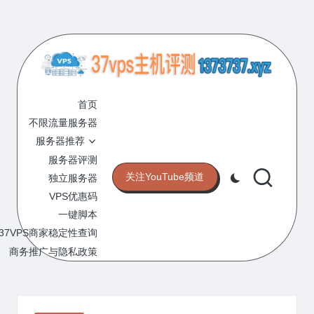
Skip
to
content
3
专
业
首页
7
的
不限流量服务器
V
VPS
服务器推荐
服
P
服务器评测
务
关注YouTube频道
独立服务器
S
器
VPS优惠码
评
主
一键脚本
测
机
37VPS商家稳定性查询
网
站
商务推广与隐私政策
评
测