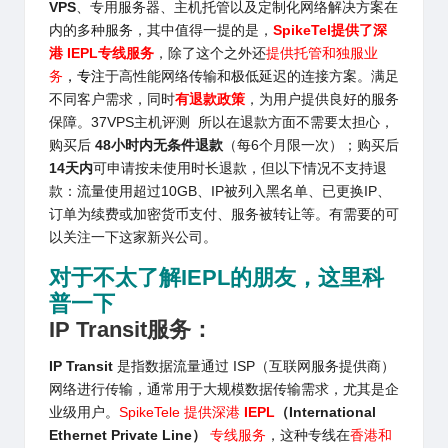
VPS
、专用服务器、主机托管以及定制化网络解决方案在
内的多种服务，其中值得一提的是，
SpikeTel
提供了深
港 IEPL专线服务
，除了这个之外还
提供托管和独服业
务
，
专注
于高性能网络传输和极低延迟的连接方案。满足
不同客户需求，同时
有退款政策
，为用户提供良好的服务
保障。37VPS主机评测 所以在退款方面不需要太担心，
购买后
48小时内无条件退款
（每6个月限一次）；购买后
14天内
可申请按未使用时长退款，但以下情况不支持退
款：流量使用超过10GB、IP被列入黑名单、已更换IP、
订单为续费或加密货币支付、服务被转让等。有需要的可
以关注一下这家新兴公司。
对于不太了解
IEPL的朋友，这里科
普一下
IP Transit
服务
：
IP Transit
是指数据流量通过 ISP（互联网服务提供商）
网络进行传输，通常用于大规模数据传输需求，尤其是企
业级用户。
SpikeTele 提供深港
IEPL
（International
Ethernet Private Line）
专线服务
，这种专线在
香港和