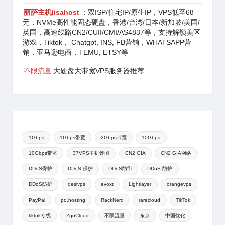
丽萨主机lisahost
：双ISP/住宅IP/原生IP，VPS低至68
元，NVMe高性能固态硬盘，香港/台湾/日本/新加坡/美国/
英国，高速线路CN2/CUII/CMI/AS4837等，支持解锁美区
游戏，Tiktok， Chatgpt, INS, FB营销，WHATSAPP营
销，亚马逊电商，TEMU, ETSY等
不限流量
大硬盘大带宽VPS服务器推荐
1Gbps
1Gbps带宽
2Gbps带宽
10Gbps
10Gbps带宽
37VPS主机评测
CN2 GIA
CN2 GIA网络
DDoS保护
DDoS 保护
DDoS防御
DDoS 防护
DDoS防护
desivps
evoxt
Lightlayer
orangevps
PayPal
pq.hosting
RackNerd
rarecloud
TikTok
tiktok专线
ZgoCloud
不限流量
东京
中国优化