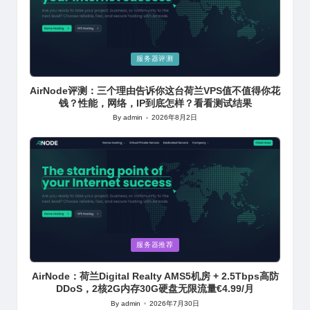
Posted
服务器评测
in
AirNode评测：三个理由告诉你这台荷兰VPS值不值得你花
钱？性能，网络，IP到底怎样？看看测试结果
By
admin
2026年8月2日
Posted
by
Posted
服务器推荐
in
AirNode：荷兰Digital Realty AMS5机房 + 2.5Tbps高防
DDoS，2核2G内存30G硬盘无限流量€4.99/月
By
admin
2026年7月30日
Posted