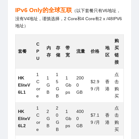
IPv6 Only的全球互联
（以下套餐只有V6地址，
没有V4地址，谨慎选择，2 Core和4 Core有2 x /48IPV6
地址）
购
C
内
存
带
地
买
套餐
P
流量
价格
存
储
宽
区
链
U
接
1
1
点
HK
1
1
200
C
5
$2.9
香
击
EliteV
G
Gb
0
or
G
9 /月
港
购
6L1
B
ps
GB
e
B
买
1
2
点
HK
2
1
400
C
0
$7.1
香
击
EliteV
G
Gb
0
or
G
9 /月
港
购
6L2
B
ps
GB
e
B
买