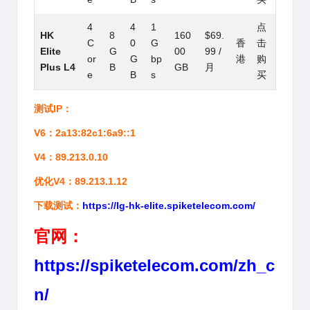
4
4
1
点
HK
8
160
$69.
C
0
G
香
击
Elite
G
00
99 /
or
G
bp
港
购
Plus L4
B
GB
月
e
B
s
买
测试IP：
V6：2a13:82c1:6a9::1
V4：89.213.0.10
优化V4：89.213.1.12
下载测试：
https://lg-hk-elite.spiketelecom.com/
官网：
https://spiketelecom.com/zh_c
n/