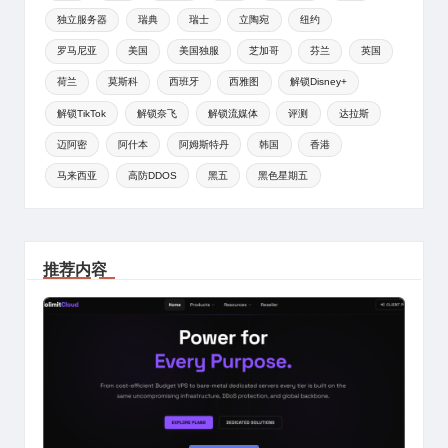
独立服务器
瑞典
瑞士
立陶宛
纽约
罗马尼亚
美国
美国独服
芝加哥
芬兰
英国
荷兰
莫斯科
西班牙
西雅图
解锁Disney+
解锁TikTok
解锁奈飞
解锁流媒体
评测
达拉斯
迈阿密
阿什本
阿姆斯特丹
韩国
香港
马来西亚
高防DDOS
黑五
黑色星期五
推荐内容