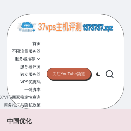
Skip
to
content
3
专
业
首页
7
的
不限流量服务器
V
VPS
服务器推荐
服
P
服务器评测
务
关注YouTube频道
独立服务器
S
器
VPS优惠码
评
主
一键脚本
测
机
37VPS商家稳定性查询
网
站
商务推广与隐私政策
评
测
中国优化