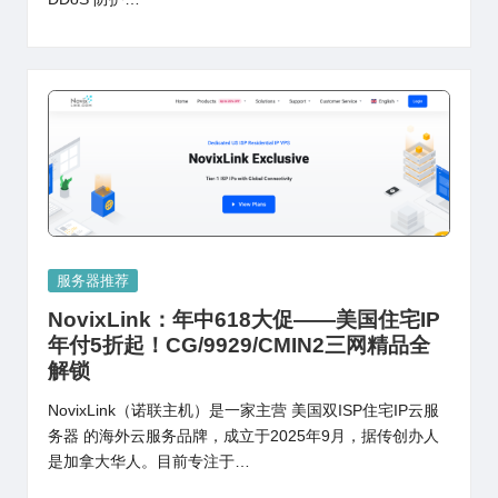
Posted
服务器推荐
in
NovixLink：年中618大促——美国住宅IP
年付5折起！CG/9929/CMIN2三网精品全
解锁
NovixLink（诺联主机）是一家主营 美国双ISP住宅IP云服
务器 的海外云服务品牌，成立于2025年9月，据传创办人
是加拿大华人。目前专注于…