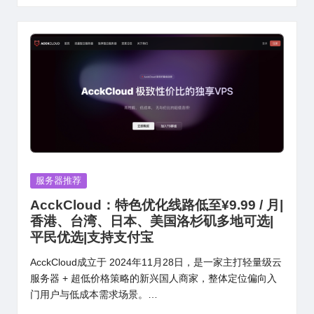
Posted
服务器推荐
in
AcckCloud：特色优化线路低至¥9.99 / 月|
香港、台湾、日本、美国洛杉矶多地可选|
平民优选|支持支付宝
AcckCloud成立于 2024年11月28日，是一家主打轻量级云
服务器 + 超低价格策略的新兴国人商家，整体定位偏向入
门用户与低成本需求场景。…