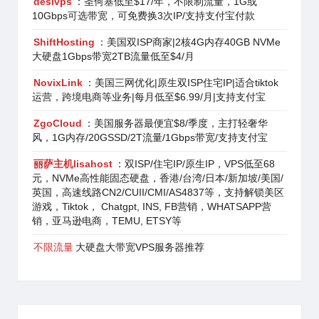
desivps
：圣何塞低至$17/年，不限制流量，1G或
10Gbps可选带宽，可免费换3次IP/支持支付宝付款
ShiftHosting
：美国双ISP商家|2核4G内存40GB NVMe
大硬盘1Gbps带宽2TB流量低至$4/月
NovixLink
：美国三网优化|原生双ISP住宅IP|适合tiktok
运营，跨境电商等业务|每月低至$6.99/月|支持支付宝
ZgoCloud
：美国服务器最便宜$8/季度，主打轻奢华
风，1G内存/20GSSD/2T流量/1Gbps带宽/支持支付宝
丽萨主机lisahost
：双ISP/住宅IP/原生IP，VPS低至68
元，NVMe高性能固态硬盘，香港/台湾/日本/新加坡/美国/
英国，高速线路CN2/CUII/CMI/AS4837等，支持解锁美区
游戏，Tiktok， Chatgpt, INS, FB营销，WHATSAPP营
销，亚马逊电商，TEMU, ETSY等
不限流量
大硬盘大带宽VPS服务器推荐