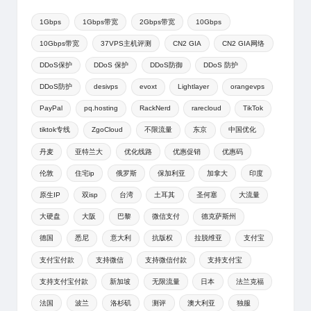
1Gbps
1Gbps带宽
2Gbps带宽
10Gbps
10Gbps带宽
37VPS主机评测
CN2 GIA
CN2 GIA网络
DDoS保护
DDoS 保护
DDoS防御
DDoS 防护
DDoS防护
desivps
evoxt
Lightlayer
orangevps
PayPal
pq.hosting
RackNerd
rarecloud
TikTok
tiktok专线
ZgoCloud
不限流量
东京
中国优化
丹麦
亚特兰大
优化线路
优惠促销
优惠码
伦敦
住宅ip
俄罗斯
保加利亚
加拿大
印度
原生IP
双isp
台湾
土耳其
圣何塞
大流量
大硬盘
大阪
巴黎
微信支付
德克萨斯州
德国
悉尼
意大利
抗版权
拉脱维亚
支付宝
支付宝付款
支持微信
支持微信付款
支持支付宝
支持支付宝付款
新加坡
无限流量
日本
法兰克福
法国
波兰
洛杉矶
测评
澳大利亚
独服