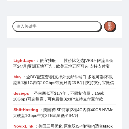
搜
搜
索
索
LightLayer
：便宜独服——性价比之选|VPS不限流量低
至$4/月|亚洲五地可选，欧美三地五区可选|支持支付宝
Aluy
：全DIY配置套餐|支持外发邮件端口|多地可选|不限
流量1核1G内存10Gbps带宽只需€3.5/月|支持支付宝微信
desivps
：圣何塞低至$17/年，不限制流量，1G或
10Gbps可选带宽，可免费换3次IP/支持支付宝付款
ShiftHosting
：美国双ISP商家|2核4G内存40GB NVMe
大硬盘1Gbps带宽2TB流量低至$4/月
NovixLink
：美国三网优化|原生双ISP住宅IP|适合tiktok