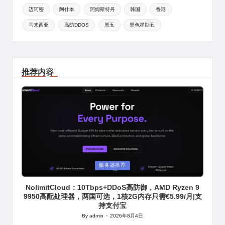
迈阿密
阿什本
阿姆斯特丹
韩国
香港
马来西亚
高防DDOS
黑五
黑色星期五
推荐内容
Posted
服务器推荐
in
NolimitCloud：10Tbps+DDoS高防御，AMD Ryzen 9
9950高配处理器，两国可选，1核2G内存只需€5.99/月|支
持支付宝
By
admin
2026年8月4日
Posted