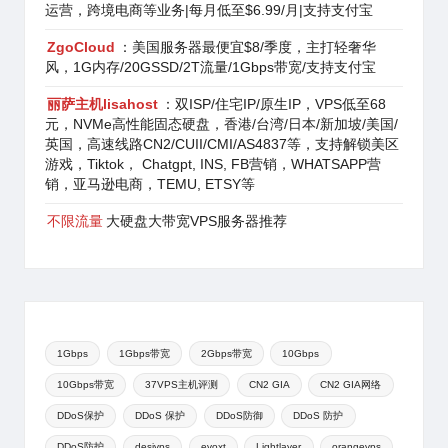
运营，跨境电商等业务|每月低至$6.99/月|支持支付宝
ZgoCloud
：美国服务器最便宜$8/季度，主打轻奢华
风，1G内存/20GSSD/2T流量/1Gbps带宽/支持支付宝
丽萨主机lisahost
：双ISP/住宅IP/原生IP，VPS低至68
元，NVMe高性能固态硬盘，香港/台湾/日本/新加坡/美国/
英国，高速线路CN2/CUII/CMI/AS4837等，支持解锁美区
游戏，Tiktok， Chatgpt, INS, FB营销，WHATSAPP营
销，亚马逊电商，TEMU, ETSY等
不限流量
大硬盘大带宽VPS服务器推荐
1Gbps
1Gbps带宽
2Gbps带宽
10Gbps
10Gbps带宽
37VPS主机评测
CN2 GIA
CN2 GIA网络
DDoS保护
DDoS 保护
DDoS防御
DDoS 防护
DDoS防护
desivps
evoxt
Lightlayer
orangevps