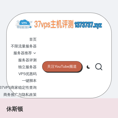
Skip
to
content
3
专
业
首页
7
的
不限流量服务器
V
VPS
服务器推荐
服
P
服务器评测
务
关注YouTube频道
独立服务器
S
器
VPS优惠码
评
主
一键脚本
测
机
37VPS商家稳定性查询
网
站
商务推广与隐私政策
评
测
休斯顿