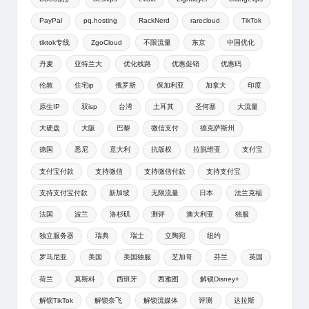
PayPal
pq.hosting
RackNerd
rarecloud
TikTok
tiktok专线
ZgoCloud
不限流量
东京
中国优化
丹麦
亚特兰大
优化线路
优惠促销
优惠码
伦敦
住宅ip
俄罗斯
保加利亚
加拿大
印度
原生IP
双isp
台湾
土耳其
圣何塞
大流量
大硬盘
大阪
巴黎
微信支付
德克萨斯州
德国
悉尼
意大利
抗版权
拉脱维亚
支付宝
支付宝付款
支持微信
支持微信付款
支持支付宝
支持支付宝付款
新加坡
无限流量
日本
法兰克福
法国
波兰
洛杉矶
测评
澳大利亚
独服
独立服务器
瑞典
瑞士
立陶宛
纽约
罗马尼亚
美国
美国独服
芝加哥
芬兰
英国
荷兰
莫斯科
西班牙
西雅图
解锁Disney+
解锁TikTok
解锁奈飞
解锁流媒体
评测
达拉斯