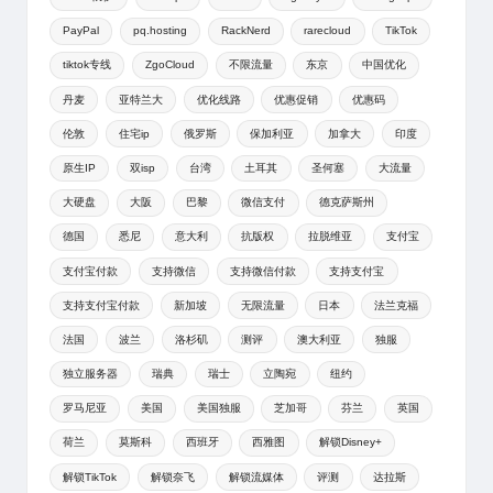
PayPal
pq.hosting
RackNerd
rarecloud
TikTok
tiktok专线
ZgoCloud
不限流量
东京
中国优化
丹麦
亚特兰大
优化线路
优惠促销
优惠码
伦敦
住宅ip
俄罗斯
保加利亚
加拿大
印度
原生IP
双isp
台湾
土耳其
圣何塞
大流量
大硬盘
大阪
巴黎
微信支付
德克萨斯州
德国
悉尼
意大利
抗版权
拉脱维亚
支付宝
支付宝付款
支持微信
支持微信付款
支持支付宝
支持支付宝付款
新加坡
无限流量
日本
法兰克福
法国
波兰
洛杉矶
测评
澳大利亚
独服
独立服务器
瑞典
瑞士
立陶宛
纽约
罗马尼亚
美国
美国独服
芝加哥
芬兰
英国
荷兰
莫斯科
西班牙
西雅图
解锁Disney+
解锁TikTok
解锁奈飞
解锁流媒体
评测
达拉斯