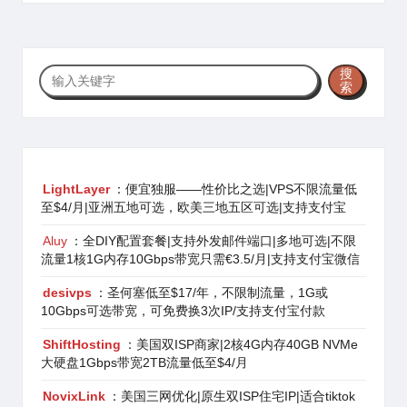
搜
搜
索
索
LightLayer
：便宜独服——性价比之选|VPS不限流量低
至$4/月|亚洲五地可选，欧美三地五区可选|支持支付宝
Aluy
：全DIY配置套餐|支持外发邮件端口|多地可选|不限
流量1核1G内存10Gbps带宽只需€3.5/月|支持支付宝微信
desivps
：圣何塞低至$17/年，不限制流量，1G或
10Gbps可选带宽，可免费换3次IP/支持支付宝付款
ShiftHosting
：美国双ISP商家|2核4G内存40GB NVMe
大硬盘1Gbps带宽2TB流量低至$4/月
NovixLink
：美国三网优化|原生双ISP住宅IP|适合tiktok