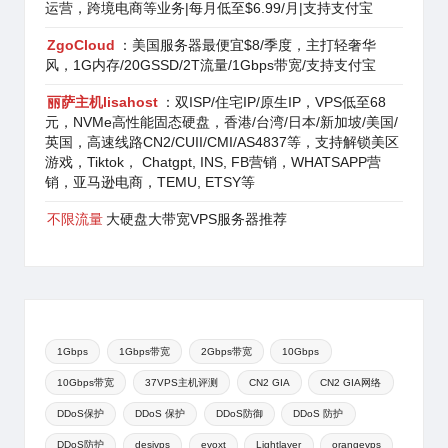
运营，跨境电商等业务|每月低至$6.99/月|支持支付宝
ZgoCloud
：美国服务器最便宜$8/季度，主打轻奢华
风，1G内存/20GSSD/2T流量/1Gbps带宽/支持支付宝
丽萨主机lisahost
：双ISP/住宅IP/原生IP，VPS低至68
元，NVMe高性能固态硬盘，香港/台湾/日本/新加坡/美国/
英国，高速线路CN2/CUII/CMI/AS4837等，支持解锁美区
游戏，Tiktok， Chatgpt, INS, FB营销，WHATSAPP营
销，亚马逊电商，TEMU, ETSY等
不限流量
大硬盘大带宽VPS服务器推荐
1Gbps
1Gbps带宽
2Gbps带宽
10Gbps
10Gbps带宽
37VPS主机评测
CN2 GIA
CN2 GIA网络
DDoS保护
DDoS 保护
DDoS防御
DDoS 防护
DDoS防护
desivps
evoxt
Lightlayer
orangevps