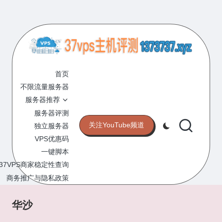
Skip
to
content
3
专
业
首页
7
的
不限流量服务器
V
VPS
服务器推荐
服
P
服务器评测
务
关注YouTube频道
独立服务器
S
器
VPS优惠码
评
主
一键脚本
测
机
37VPS商家稳定性查询
网
站
商务推广与隐私政策
评
测
华沙