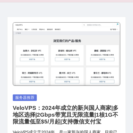
Posted
服务器推荐
in
VeloVPS：2024年成立的新兴国人商家|多
地区选择|2Gbps带宽且无限流量|1核1G不
限流量低至$5/月起|支持微信支付宝
VeloVPS成立于2024年，是一家新兴的国人商家，目前已