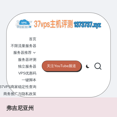
Skip
to
content
3
专
业
首页
7
的
不限流量服务器
V
VPS
服务器推荐
服
P
服务器评测
务
关注YouTube频道
独立服务器
S
器
VPS优惠码
评
主
一键脚本
测
机
37VPS商家稳定性查询
网
站
商务推广与隐私政策
评
测
弗吉尼亚州