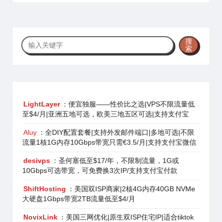
搜
搜
索
索
LightLayer
：便宜独服——性价比之选|VPS不限流量低
至$4/月|亚洲五地可选，欧美三地五区可选|支持支付宝
Aluy
：全DIY配置套餐|支持外发邮件端口|多地可选|不限
流量1核1G内存10Gbps带宽只需€3.5/月|支持支付宝微信
desivps
：圣何塞低至$17/年，不限制流量，1G或
10Gbps可选带宽，可免费换3次IP/支持支付宝付款
ShiftHosting
：美国双ISP商家|2核4G内存40GB NVMe
大硬盘1Gbps带宽2TB流量低至$4/月
NovixLink
：美国三网优化|原生双ISP住宅IP|适合tiktok