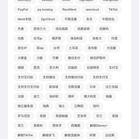
PayPal
pq.hosting
RackNerd
rarecloud
TikTok
tiktok专线
ZgoCloud
不限流量
东京
中国优化
丹麦
亚特兰大
优化线路
优惠促销
优惠码
伦敦
住宅ip
俄罗斯
保加利亚
加拿大
印度
原生IP
双isp
台湾
土耳其
圣何塞
大流量
大硬盘
大阪
巴黎
微信支付
德克萨斯州
德国
悉尼
意大利
抗版权
拉脱维亚
支付宝
支付宝付款
支持微信
支持微信付款
支持支付宝
支持支付宝付款
新加坡
无限流量
日本
法兰克福
法国
波兰
洛杉矶
测评
澳大利亚
独服
独立服务器
瑞典
瑞士
立陶宛
纽约
罗马尼亚
美国
美国独服
芝加哥
芬兰
英国
荷兰
莫斯科
西班牙
西雅图
解锁Disney+
解锁TikTok
解锁奈飞
解锁流媒体
评测
达拉斯