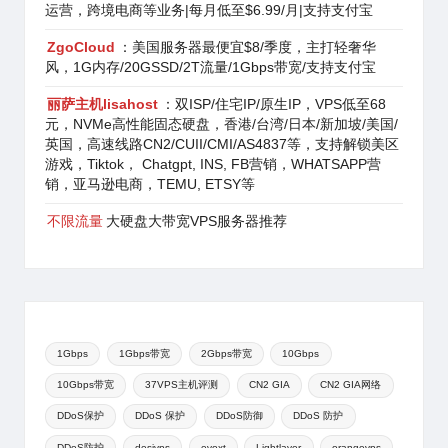
运营，跨境电商等业务|每月低至$6.99/月|支持支付宝
ZgoCloud
：美国服务器最便宜$8/季度，主打轻奢华
风，1G内存/20GSSD/2T流量/1Gbps带宽/支持支付宝
丽萨主机lisahost
：双ISP/住宅IP/原生IP，VPS低至68
元，NVMe高性能固态硬盘，香港/台湾/日本/新加坡/美国/
英国，高速线路CN2/CUII/CMI/AS4837等，支持解锁美区
游戏，Tiktok， Chatgpt, INS, FB营销，WHATSAPP营
销，亚马逊电商，TEMU, ETSY等
不限流量
大硬盘大带宽VPS服务器推荐
1Gbps
1Gbps带宽
2Gbps带宽
10Gbps
10Gbps带宽
37VPS主机评测
CN2 GIA
CN2 GIA网络
DDoS保护
DDoS 保护
DDoS防御
DDoS 防护
DDoS防护
desivps
evoxt
Lightlayer
orangevps