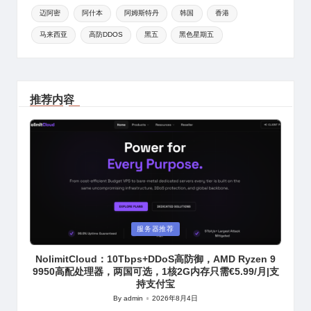
迈阿密
阿什本
阿姆斯特丹
韩国
香港
马来西亚
高防DDOS
黑五
黑色星期五
推荐内容
Posted
服务器推荐
in
NolimitCloud：10Tbps+DDoS高防御，AMD Ryzen 9
9950高配处理器，两国可选，1核2G内存只需€5.99/月|支
持支付宝
By
admin
2026年8月4日
Posted