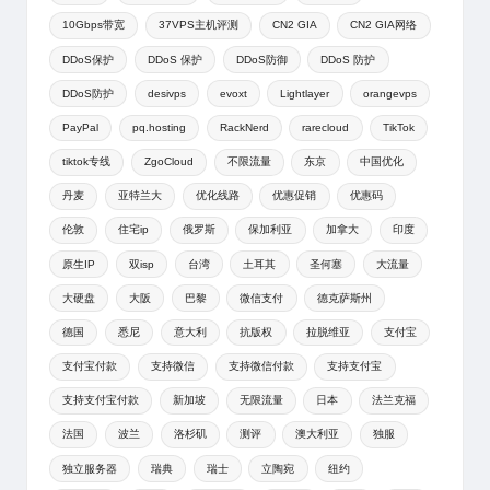
10Gbps带宽
37VPS主机评测
CN2 GIA
CN2 GIA网络
DDoS保护
DDoS 保护
DDoS防御
DDoS 防护
DDoS防护
desivps
evoxt
Lightlayer
orangevps
PayPal
pq.hosting
RackNerd
rarecloud
TikTok
tiktok专线
ZgoCloud
不限流量
东京
中国优化
丹麦
亚特兰大
优化线路
优惠促销
优惠码
伦敦
住宅ip
俄罗斯
保加利亚
加拿大
印度
原生IP
双isp
台湾
土耳其
圣何塞
大流量
大硬盘
大阪
巴黎
微信支付
德克萨斯州
德国
悉尼
意大利
抗版权
拉脱维亚
支付宝
支付宝付款
支持微信
支持微信付款
支持支付宝
支持支付宝付款
新加坡
无限流量
日本
法兰克福
法国
波兰
洛杉矶
测评
澳大利亚
独服
独立服务器
瑞典
瑞士
立陶宛
纽约