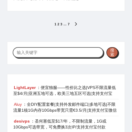
文
1
2
3
…
7
NEXT
PAGE
章
分
搜
搜
页
索
索
LightLayer
：便宜独服——性价比之选|VPS不限流量低
至$4/月|亚洲五地可选，欧美三地五区可选|支持支付宝
Aluy
：全DIY配置套餐|支持外发邮件端口|多地可选|不限
流量1核1G内存10Gbps带宽只需€3.5/月|支持支付宝微信
desivps
：圣何塞低至$17/年，不限制流量，1G或
10Gbps可选带宽，可免费换3次IP/支持支付宝付款