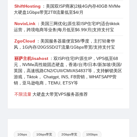
ShiftHosting
：美国双ISP商家|2核4G内存40GB NVMe
大硬盘1Gbps带宽2TB流量低至$4/月
NovixLink
：美国三网优化|原生双ISP住宅IP|适合tiktok
运营，跨境电商等业务|每月低至$6.99/月|支持支付宝
ZgoCloud
：美国服务器最便宜$8/季度，主打轻奢华
风，1G内存/20GSSD/2T流量/1Gbps带宽/支持支付宝
丽萨主机lisahost
：双ISP/住宅IP/原生IP，VPS低至68
元，NVMe高性能固态硬盘，香港/台湾/日本/新加坡/美国/
英国，高速线路CN2/CUII/CMI/AS4837等，支持解锁美区
游戏，Tiktok， Chatgpt, INS, FB营销，WHATSAPP营
销，亚马逊电商，TEMU, ETSY等
不限流量
大硬盘大带宽VPS服务器推荐
1Gbps
1Gbps带宽
2Gbps带宽
10Gbps