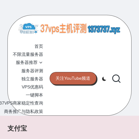
Skip
to
content
3
专
业
首页
7
的
不限流量服务器
V
VPS
服务器推荐
服
P
服务器评测
务
关注YouTube频道
独立服务器
S
器
VPS优惠码
评
主
一键脚本
测
机
37VPS商家稳定性查询
网
站
商务推广与隐私政策
评
测
支付宝