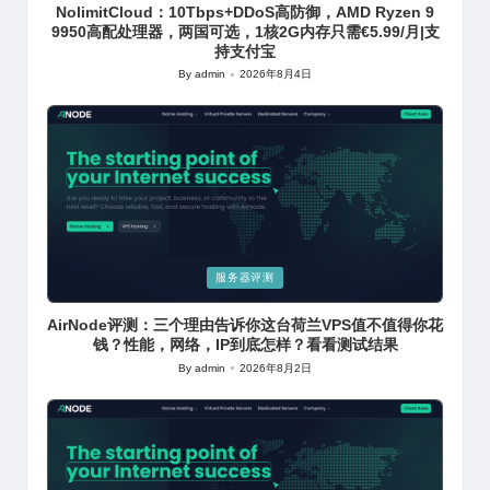
NolimitCloud：10Tbps+DDoS高防御，AMD Ryzen 9
9950高配处理器，两国可选，1核2G内存只需€5.99/月|支
持支付宝
By
admin
2026年8月4日
Posted
by
Posted
服务器评测
in
AirNode评测：三个理由告诉你这台荷兰VPS值不值得你花
钱？性能，网络，IP到底怎样？看看测试结果
By
admin
2026年8月2日
Posted
by