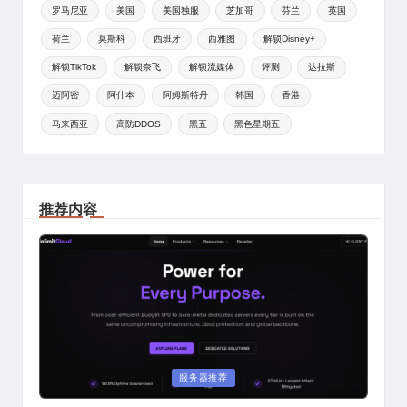
罗马尼亚
美国
美国独服
芝加哥
芬兰
英国
荷兰
莫斯科
西班牙
西雅图
解锁Disney+
解锁TikTok
解锁奈飞
解锁流媒体
评测
达拉斯
迈阿密
阿什本
阿姆斯特丹
韩国
香港
马来西亚
高防DDOS
黑五
黑色星期五
推荐内容
Posted
服务器推荐
in