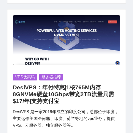
Posted
VPS优惠码
服务器推荐
in
DesiVPS：年付特惠|1核765M内存
8GNVMe硬盘10Gbps带宽2TB流量只需
$17/年|支持支付宝
DesiVPS 是一家2019年成立的印度公司，总部位于印度，
主要运作美国圣何塞、印度、荷兰等地的vps业务，提供
VPS、云服务器、独立服务器等…