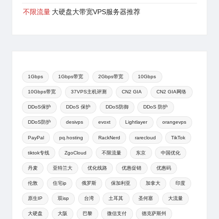
不限流量
大硬盘大带宽VPS服务器推荐
1Gbps
1Gbps带宽
2Gbps带宽
10Gbps
10Gbps带宽
37VPS主机评测
CN2 GIA
CN2 GIA网络
DDoS保护
DDoS 保护
DDoS防御
DDoS 防护
DDoS防护
desivps
evoxt
Lightlayer
orangevps
PayPal
pq.hosting
RackNerd
rarecloud
TikTok
tiktok专线
ZgoCloud
不限流量
东京
中国优化
丹麦
亚特兰大
优化线路
优惠促销
优惠码
伦敦
住宅ip
俄罗斯
保加利亚
加拿大
印度
原生IP
双isp
台湾
土耳其
圣何塞
大流量
大硬盘
大阪
巴黎
微信支付
德克萨斯州