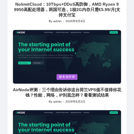
NolimitCloud：10Tbps+DDoS高防御，AMD Ryzen 9
9950高配处理器，两国可选，1核2G内存只需€5.99/月|支
持支付宝
By
admin
2026年8月4日
Posted
by
Posted
服务器评测
in
AirNode评测：三个理由告诉你这台荷兰VPS值不值得你花
钱？性能，网络，IP到底怎样？看看测试结果
By
admin
2026年8月2日
Posted
by