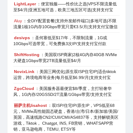
LightLayer
：便宜独服——性价比之选|VPS不限流量低
至$4/月|亚洲五地可选，欧美三地五区可选|支持支付宝
Aluy
：全DIY配置套餐|支持外发邮件端口|多地可选|不限
流量1核1G内存10Gbps带宽只需€3.5/月|支持支付宝微信
desivps
：圣何塞低至$17/年，不限制流量，1G或
10Gbps可选带宽，可免费换3次IP/支持支付宝付款
ShiftHosting
：美国双ISP商家|2核4G内存40GB NVMe
大硬盘1Gbps带宽2TB流量低至$4/月
NovixLink
：美国三网优化|原生双ISP住宅IP|适合tiktok
运营，跨境电商等业务|每月低至$6.99/月|支持支付宝
ZgoCloud
：美国服务器最便宜$8/季度，主打轻奢华
风，1G内存/20GSSD/2T流量/1Gbps带宽/支持支付宝
丽萨主机lisahost
：双ISP/住宅IP/原生IP，VPS低至68
元，NVMe高性能固态硬盘，香港/台湾/日本/新加坡/美国/
英国，高速线路CN2/CUII/CMI/AS4837等，支持解锁美区
游戏，Tiktok， Chatgpt, INS, FB营销，WHATSAPP营
销，亚马逊电商，TEMU, ETSY等