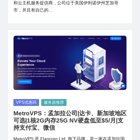
和云主机服务提供商，公司位于美国伊利诺伊州芝加哥
市，并且有自己的…
Posted
VPS优惠码
服务器推荐
in
MetroVPS：孟加拉公司|达卡、新加坡地区
可选|1核2G内存25G NV硬盘低至$5/月|支
持支付宝、微信
MetroVPS 是 Flarezen Ltd. 旗下品牌，是一家在孟加拉国