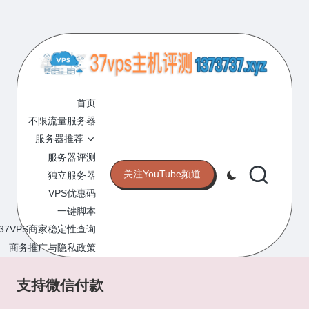
Skip
to
content
3
专
业
首页
7
的
不限流量服务器
V
VPS
服务器推荐
服
P
服务器评测
务
关注YouTube频道
独立服务器
S
器
VPS优惠码
评
主
一键脚本
测
机
37VPS商家稳定性查询
网
站
商务推广与隐私政策
评
测
支持微信付款