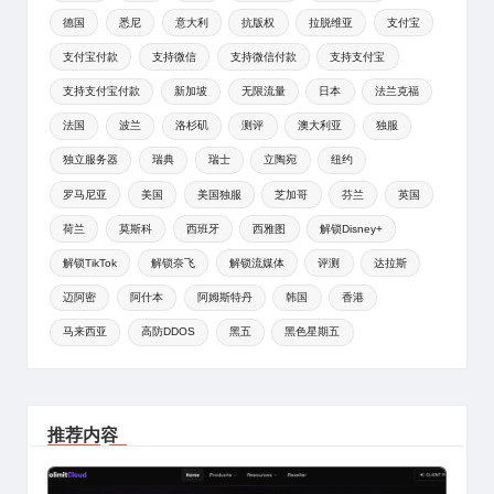
德国
悉尼
意大利
抗版权
拉脱维亚
支付宝
支付宝付款
支持微信
支持微信付款
支持支付宝
支持支付宝付款
新加坡
无限流量
日本
法兰克福
法国
波兰
洛杉矶
测评
澳大利亚
独服
独立服务器
瑞典
瑞士
立陶宛
纽约
罗马尼亚
美国
美国独服
芝加哥
芬兰
英国
荷兰
莫斯科
西班牙
西雅图
解锁Disney+
解锁TikTok
解锁奈飞
解锁流媒体
评测
达拉斯
迈阿密
阿什本
阿姆斯特丹
韩国
香港
马来西亚
高防DDOS
黑五
黑色星期五
推荐内容