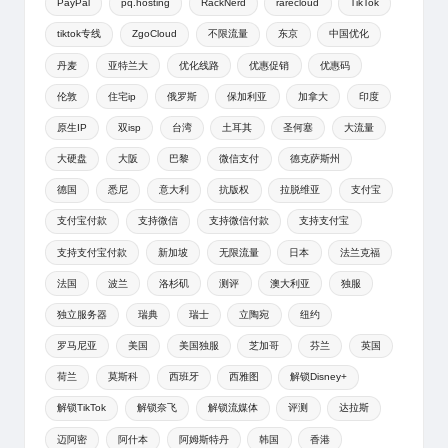
PayPal
pq.hosting
RackNerd
rarecloud
TikTok
tiktok专线
ZgoCloud
不限流量
东京
中国优化
丹麦
亚特兰大
优化线路
优惠促销
优惠码
伦敦
住宅ip
俄罗斯
保加利亚
加拿大
印度
原生IP
双isp
台湾
土耳其
圣何塞
大流量
大硬盘
大阪
巴黎
微信支付
德克萨斯州
德国
悉尼
意大利
抗版权
拉脱维亚
支付宝
支付宝付款
支持微信
支持微信付款
支持支付宝
支持支付宝付款
新加坡
无限流量
日本
法兰克福
法国
波兰
洛杉矶
测评
澳大利亚
独服
独立服务器
瑞典
瑞士
立陶宛
纽约
罗马尼亚
美国
美国独服
芝加哥
芬兰
英国
荷兰
莫斯科
西班牙
西雅图
解锁Disney+
解锁TikTok
解锁奈飞
解锁流媒体
评测
达拉斯
迈阿密
阿什本
阿姆斯特丹
韩国
香港