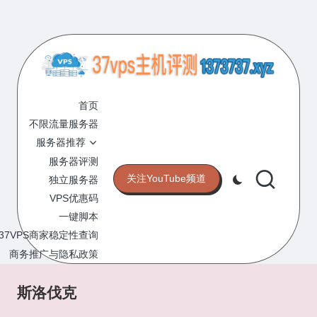
Skip
to
content
3
专
业
首页
7
的
不限流量服务器
V
VPS
服务器推荐
服
P
服务器评测
务
关注YouTube频道
独立服务器
S
器
VPS优惠码
评
主
一键脚本
测
机
37VPS商家稳定性查询
网
站
商务推广与隐私政策
评
测
斯洛伐克