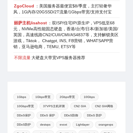
ZgoCloud
：美国服务器最便宜$8/季度，主打轻奢华
风，1G内存/20GSSD/2T流量/1Gbps带宽/支持支付宝
丽萨主机lisahost
：双ISP/住宅IP/原生IP，VPS低至68
元，NVMe高性能固态硬盘，香港/台湾/日本/新加坡/美国/
英国，高速线路CN2/CUII/CMI/AS4837等，支持解锁美区
游戏，Tiktok， Chatgpt, INS, FB营销，WHATSAPP营
销，亚马逊电商，TEMU, ETSY等
不限流量
大硬盘大带宽VPS服务器推荐
1Gbps
1Gbps带宽
2Gbps带宽
10Gbps
10Gbps带宽
37VPS主机评测
CN2 GIA
CN2 GIA网络
DDoS保护
DDoS 保护
DDoS防御
DDoS 防护
DDoS防护
desivps
evoxt
Lightlayer
orangevps