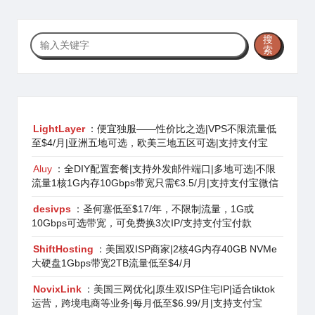
搜
搜
索
索
LightLayer
：便宜独服——性价比之选|VPS不限流量低
至$4/月|亚洲五地可选，欧美三地五区可选|支持支付宝
Aluy
：全DIY配置套餐|支持外发邮件端口|多地可选|不限
流量1核1G内存10Gbps带宽只需€3.5/月|支持支付宝微信
desivps
：圣何塞低至$17/年，不限制流量，1G或
10Gbps可选带宽，可免费换3次IP/支持支付宝付款
ShiftHosting
：美国双ISP商家|2核4G内存40GB NVMe
大硬盘1Gbps带宽2TB流量低至$4/月
NovixLink
：美国三网优化|原生双ISP住宅IP|适合tiktok
运营，跨境电商等业务|每月低至$6.99/月|支持支付宝