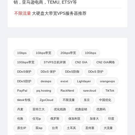
销，亚马逊电商，TEMU, ETSY等
不限流量
大硬盘大带宽VPS服务器推荐
1Gbps
1Gbps带宽
2Gbps带宽
10Gbps
10Gbps带宽
37VPS主机评测
CN2 GIA
CN2 GIA网络
DDoS保护
DDoS 保护
DDoS防御
DDoS 防护
DDoS防护
desivps
evoxt
Lightlayer
orangevps
PayPal
pq.hosting
RackNerd
rarecloud
TikTok
tiktok专线
ZgoCloud
不限流量
东京
中国优化
丹麦
亚特兰大
优化线路
优惠促销
优惠码
伦敦
住宅ip
俄罗斯
保加利亚
加拿大
印度
原生IP
双isp
台湾
土耳其
圣何塞
大流量