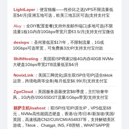
LightLayer
：便宜独服——性价比之选|VPS不限流量低
至$4/月|亚洲五地可选，欧美三地五区可选|支持支付宝
Aluy
：全DIY配置套餐|支持外发邮件端口|多地可选|不限
流量1核1G内存10Gbps带宽只需€3.5/月|支持支付宝微信
desivps
：圣何塞低至$17/年，不限制流量，1G或
10Gbps可选带宽，可免费换3次IP/支持支付宝付款
ShiftHosting
：美国双ISP商家|2核4G内存40GB NVMe
大硬盘1Gbps带宽2TB流量低至$4/月
NovixLink
：美国三网优化|原生双ISP住宅IP|适合tiktok
运营，跨境电商等业务|每月低至$6.99/月|支持支付宝
ZgoCloud
：美国服务器最便宜$8/季度，主打轻奢华
风，1G内存/20GSSD/2T流量/1Gbps带宽/支持支付宝
丽萨主机lisahost
：双ISP/住宅IP/原生IP，VPS低至68
元，NVMe高性能固态硬盘，香港/台湾/日本/新加坡/美国/
英国，高速线路CN2/CUII/CMI/AS4837等，支持解锁美区
游戏，Tiktok， Chatgpt, INS, FB营销，WHATSAPP营