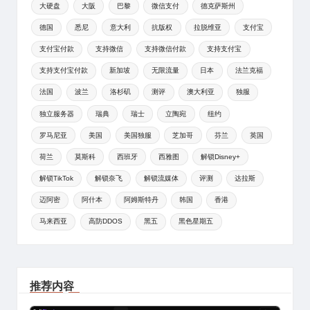
大硬盘
大阪
巴黎
微信支付
德克萨斯州
德国
悉尼
意大利
抗版权
拉脱维亚
支付宝
支付宝付款
支持微信
支持微信付款
支持支付宝
支持支付宝付款
新加坡
无限流量
日本
法兰克福
法国
波兰
洛杉矶
测评
澳大利亚
独服
独立服务器
瑞典
瑞士
立陶宛
纽约
罗马尼亚
美国
美国独服
芝加哥
芬兰
英国
荷兰
莫斯科
西班牙
西雅图
解锁Disney+
解锁TikTok
解锁奈飞
解锁流媒体
评测
达拉斯
迈阿密
阿什本
阿姆斯特丹
韩国
香港
马来西亚
高防DDOS
黑五
黑色星期五
推荐内容