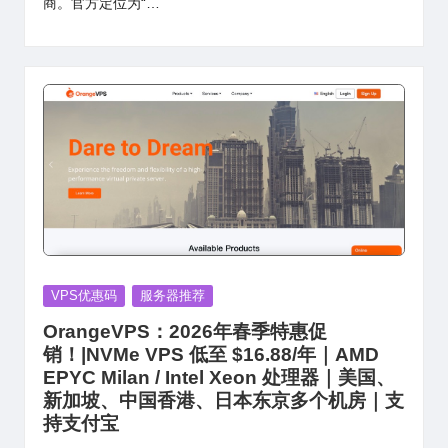
商。官方定位为“…
Posted
VPS优惠码
服务器推荐
in
OrangeVPS：2026年春季特惠促
销！|NVMe VPS 低至 $16.88/年｜AMD
EPYC Milan / Intel Xeon 处理器｜美国、
新加坡、中国香港、日本东京多个机房｜支
持支付宝