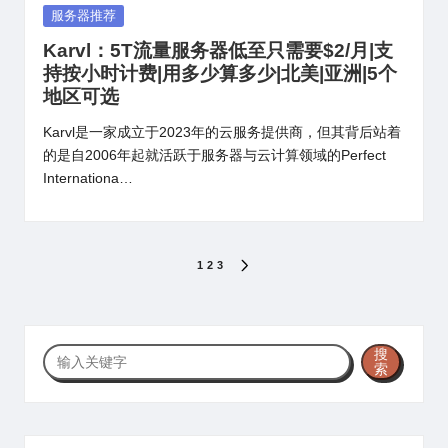
Posted
服务器推荐
in
Karvl：5T流量服务器低至只需要$2/月|支
持按小时计费|用多少算多少|北美|亚洲|5个
地区可选
Karvl是一家成立于2023年的云服务提供商，但其背后站着
的是自2006年起就活跃于服务器与云计算领域的Perfect
Internationa…
文
1
2
3
NEXT
PAGE
章
分
搜
搜
页
索
索