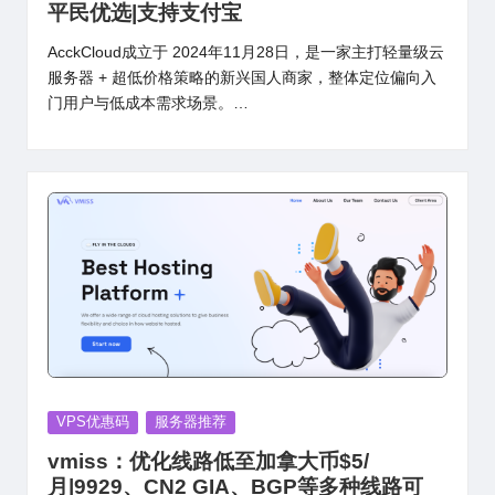
平民优选|支持支付宝
AcckCloud成立于 2024年11月28日，是一家主打轻量级云
服务器 + 超低价格策略的新兴国人商家，整体定位偏向入
门用户与低成本需求场景。…
Posted
VPS优惠码
服务器推荐
in
vmiss：优化线路低至加拿大币$5/
月|9929、CN2 GIA、BGP等多种线路可