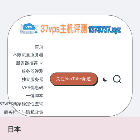
Skip
to
content
3
专
业
首页
7
的
不限流量服务器
V
VPS
服务器推荐
服
P
服务器评测
务
关注YouTube频道
独立服务器
S
器
VPS优惠码
评
主
一键脚本
测
机
37VPS商家稳定性查询
网
站
商务推广与隐私政策
评
测
日本