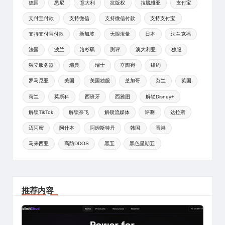
德国
悉尼
意大利
抗版权
拉脱维亚
支付宝
支付宝付款
支持微信
支持微信付款
支持支付宝
支持支付宝付款
新加坡
无限流量
日本
法兰克福
法国
波兰
洛杉矶
测评
澳大利亚
独服
独立服务器
瑞典
瑞士
立陶宛
纽约
罗马尼亚
美国
美国独服
芝加哥
芬兰
英国
荷兰
莫斯科
西班牙
西雅图
解锁Disney+
解锁TikTok
解锁奈飞
解锁流媒体
评测
达拉斯
迈阿密
阿什本
阿姆斯特丹
韩国
香港
马来西亚
高防DDOS
黑五
黑色星期五
推荐内容