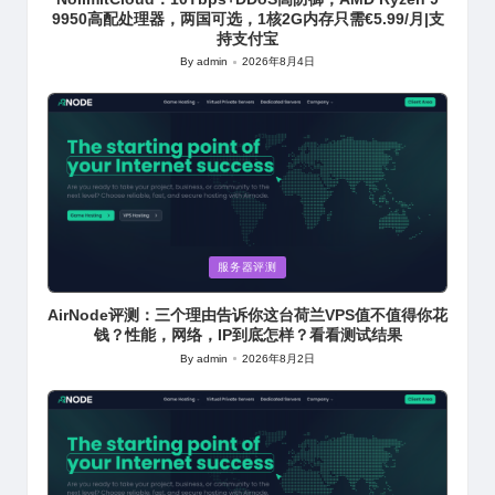
9950高配处理器，两国可选，1核2G内存只需€5.99/月|支
持支付宝
By
admin
2026年8月4日
Posted
by
Posted
服务器评测
in
AirNode评测：三个理由告诉你这台荷兰VPS值不值得你花
钱？性能，网络，IP到底怎样？看看测试结果
By
admin
2026年8月2日
Posted
by