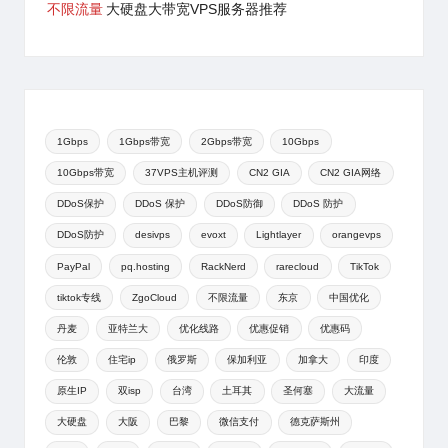
不限流量
大硬盘大带宽VPS服务器推荐
1Gbps
1Gbps带宽
2Gbps带宽
10Gbps
10Gbps带宽
37VPS主机评测
CN2 GIA
CN2 GIA网络
DDoS保护
DDoS 保护
DDoS防御
DDoS 防护
DDoS防护
desivps
evoxt
Lightlayer
orangevps
PayPal
pq.hosting
RackNerd
rarecloud
TikTok
tiktok专线
ZgoCloud
不限流量
东京
中国优化
丹麦
亚特兰大
优化线路
优惠促销
优惠码
伦敦
住宅ip
俄罗斯
保加利亚
加拿大
印度
原生IP
双isp
台湾
土耳其
圣何塞
大流量
大硬盘
大阪
巴黎
微信支付
德克萨斯州