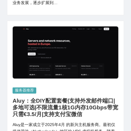
业务发展，逐步扩展到…
Posted
服务器推荐
in
Aluy：全DIY配置套餐|支持外发邮件端口|
多地可选|不限流量1核1G内存10Gbps带宽
只需€3.5/月|支持支付宝微信
Aluy是一家成立于2025年4月 的新兴主机服务商。最初仅