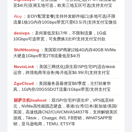
至$4/月|亚洲五地可选，欧美三地五区可选|支持支付宝
Aluy
：全DIY配置套餐|支持外发邮件端口|多地可选|不限
流量1核1G内存10Gbps带宽只需€3.5/月|支持支付宝微信
desivps
：圣何塞低至$17/年，不限制流量，1G或
10Gbps可选带宽，可免费换3次IP/支持支付宝付款
ShiftHosting
：美国双ISP商家|2核4G内存40GB NVMe
大硬盘1Gbps带宽2TB流量低至$4/月
NovixLink
：美国三网优化|原生双ISP住宅IP|适合tiktok
运营，跨境电商等业务|每月低至$6.99/月|支持支付宝
ZgoCloud
：美国服务器最便宜$8/季度，主打轻奢华
风，1G内存/20GSSD/2T流量/1Gbps带宽/支持支付宝
丽萨主机lisahost
：双ISP/住宅IP/原生IP，VPS低至68
元，NVMe高性能固态硬盘，香港/台湾/日本/新加坡/美国/
英国，高速线路CN2/CUII/CMI/AS4837等，支持解锁美区
游戏，Tiktok， Chatgpt, INS, FB营销，WHATSAPP营
销，亚马逊电商，TEMU, ETSY等