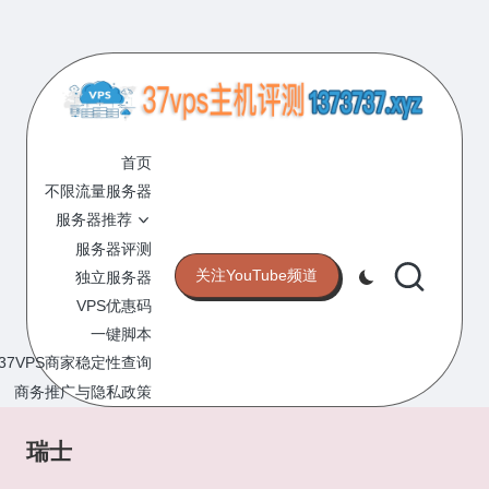
Skip
to
content
3
专
业
首页
7
的
不限流量服务器
V
VPS
服务器推荐
服
P
服务器评测
务
关注YouTube频道
独立服务器
S
器
VPS优惠码
评
主
一键脚本
测
机
37VPS商家稳定性查询
网
站
商务推广与隐私政策
评
测
瑞士