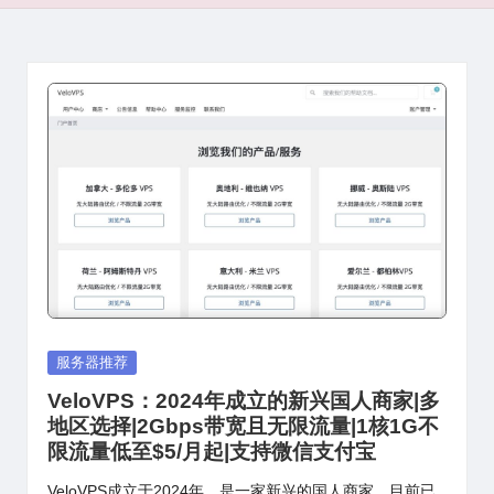
Posted
服务器推荐
in
VeloVPS：2024年成立的新兴国人商家|多
地区选择|2Gbps带宽且无限流量|1核1G不
限流量低至$5/月起|支持微信支付宝
VeloVPS成立于2024年，是一家新兴的国人商家，目前已