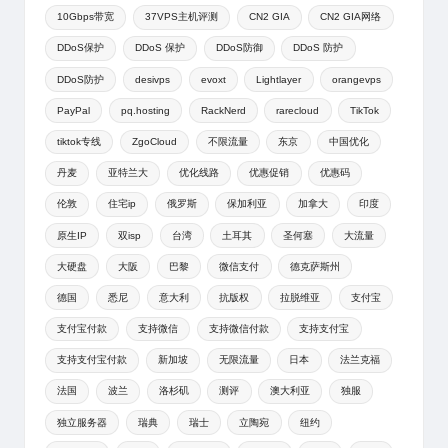
10Gbps带宽
37VPS主机评测
CN2 GIA
CN2 GIA网络
DDoS保护
DDoS 保护
DDoS防御
DDoS 防护
DDoS防护
desivps
evoxt
Lightlayer
orangevps
PayPal
pq.hosting
RackNerd
rarecloud
TikTok
tiktok专线
ZgoCloud
不限流量
东京
中国优化
丹麦
亚特兰大
优化线路
优惠促销
优惠码
伦敦
住宅ip
俄罗斯
保加利亚
加拿大
印度
原生IP
双isp
台湾
土耳其
圣何塞
大流量
大硬盘
大阪
巴黎
微信支付
德克萨斯州
德国
悉尼
意大利
抗版权
拉脱维亚
支付宝
支付宝付款
支持微信
支持微信付款
支持支付宝
支持支付宝付款
新加坡
无限流量
日本
法兰克福
法国
波兰
洛杉矶
测评
澳大利亚
独服
独立服务器
瑞典
瑞士
立陶宛
纽约