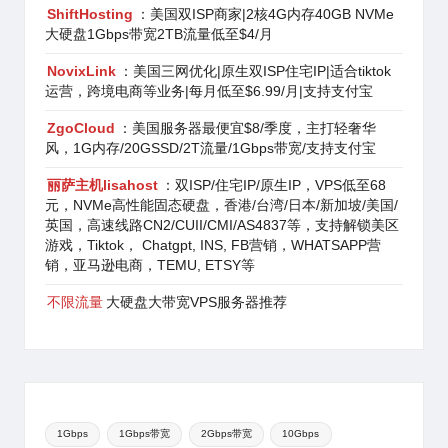
ShiftHosting
：美国双ISP商家|2核4G内存40GB NVMe
大硬盘1Gbps带宽2TB流量低至$4/月
NovixLink
：美国三网优化|原生双ISP住宅IP|适合tiktok
运营，跨境电商等业务|每月低至$6.99/月|支持支付宝
ZgoCloud
：美国服务器最便宜$8/季度，主打轻奢华
风，1G内存/20GSSD/2T流量/1Gbps带宽/支持支付宝
丽萨主机lisahost
：双ISP/住宅IP/原生IP，VPS低至68
元，NVMe高性能固态硬盘，香港/台湾/日本/新加坡/美国/
英国，高速线路CN2/CUII/CMI/AS4837等，支持解锁美区
游戏，Tiktok， Chatgpt, INS, FB营销，WHATSAPP营
销，亚马逊电商，TEMU, ETSY等
不限流量
大硬盘大带宽VPS服务器推荐
1Gbps
1Gbps带宽
2Gbps带宽
10Gbps