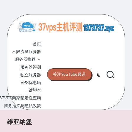
Skip
to
content
3
专
业
首页
7
的
不限流量服务器
V
VPS
服务器推荐
服
P
服务器评测
务
关注YouTube频道
独立服务器
S
器
VPS优惠码
评
主
一键脚本
测
机
37VPS商家稳定性查询
网
站
商务推广与隐私政策
评
测
维亚纳堡