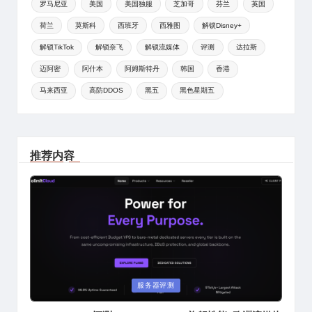
罗马尼亚
美国
美国独服
芝加哥
芬兰
英国
荷兰
莫斯科
西班牙
西雅图
解锁Disney+
解锁TikTok
解锁奈飞
解锁流媒体
评测
达拉斯
迈阿密
阿什本
阿姆斯特丹
韩国
香港
马来西亚
高防DDOS
黑五
黑色星期五
推荐内容
Posted
服务器评测
in