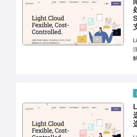
站
评
测
L
P
in