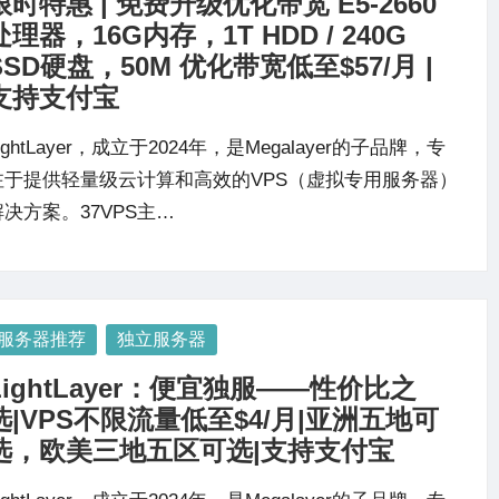
限时特惠 | 免费升级优化带宽 E5-2660
处理器，16G内存，1T HDD / 240G
SSD硬盘，50M 优化带宽低至$57/月 |
支持支付宝
ightLayer，成立于2024年，是Megalayer的子品牌，专
注于提供轻量级云计算和高效的VPS（虚拟专用服务器）
解决方案。37VPS主…
osted
服务器推荐
独立服务器
LightLayer：便宜独服——性价比之
选|VPS不限流量低至$4/月|亚洲五地可
选，欧美三地五区可选|支持支付宝