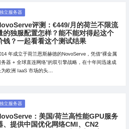
osted
独立服务器
NovoServe评测：€449/月的荷兰不限流
量的独服配置怎样？能不能对得起这个
价钱？一起看看这个测试结果
014 年成立于荷兰恩斯赫德的NovoServe，凭借“裸金属
服务器 + 全球直连网络”的双引擎战略，在十年间迅速成
为欧洲 IaaS 市场的头…
osted
独立服务器
NovoServe：美国/荷兰高性能GPU服务
器、提供中国优化网络CMI、CN2