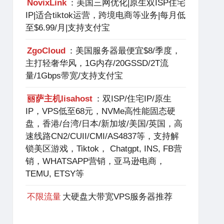
NovixLink
：美国三网优化|原生双ISP住宅
IP|适合tiktok运营，跨境电商等业务|每月低
至$6.99/月|支持支付宝
ZgoCloud
：美国服务器最便宜$8/季度，
主打轻奢华风，1G内存/20GSSD/2T流
量/1Gbps带宽/支持支付宝
丽萨主机lisahost
：双ISP/住宅IP/原生
IP，VPS低至68元，NVMe高性能固态硬
盘，香港/台湾/日本/新加坡/美国/英国，高
速线路CN2/CUII/CMI/AS4837等，支持解
锁美区游戏，Tiktok， Chatgpt, INS, FB营
销，WHATSAPP营销，亚马逊电商，
TEMU, ETSY等
不限流量
大硬盘大带宽VPS服务器推荐