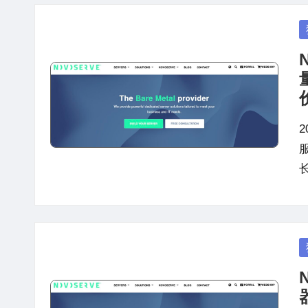
P
in
2
长
P
in