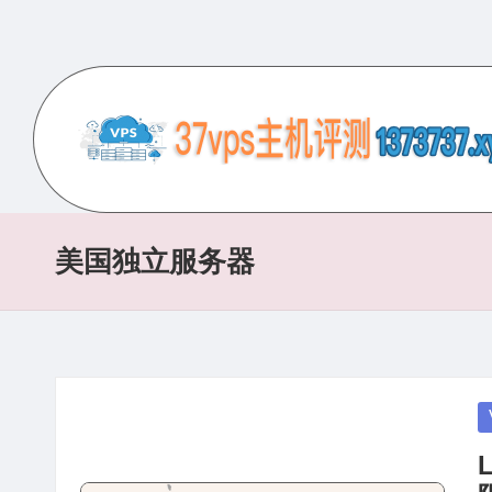
Skip
to
content
3
专
业
7
的
美国独立服务器
V
VPS
服
P
务
S
器
评
主
P
测
in
机
网