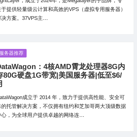
ightLayer，成立于2024年，是Megalayer的子品牌，专
注于提供轻量级云计算和高效的VPS（虚拟专用服务器）
解决方案。37VPS主…
osted
服务器推荐
DataWagon：4核AMD霄龙处理器8G内
存80G硬盘1G带宽|美国服务器|低至$6/
月
ataWagon成立于 2014 年，致力于提供高性能、安全可
靠的托管解决方案，不仅拥有纽约和芝加哥两大顶级数据
中心，为全球用户提供卓越的网络连…