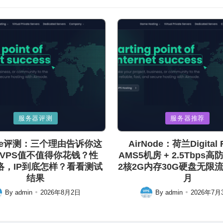
Posted
服务器评测
服务器推荐
in
ode评测：三个理由告诉你这
AirNode：荷兰Digital R
VPS值不值得你花钱？性
AMS5机房 + 2.5Tbps高
络，IP到底怎样？看看测试
2核2G内存30G硬盘无限流量
结果
月
By
admin
2026年8月2日
By
admin
2026年7月
ted
Posted
by