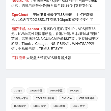
NovixLink
：美国三网优化|原生双ISP住宅IP|适合tiktok
运营，跨境电商等业务|每月低至$6.99/月|支持支付宝
ZgoCloud
：美国服务器最便宜$8/季度，主打轻奢华
风，1G内存/20GSSD/2T流量/1Gbps带宽/支持支付宝
丽萨主机lisahost
：双ISP/住宅IP/原生IP，VPS低至68
元，NVMe高性能固态硬盘，香港/台湾/日本/新加坡/美国/
英国，高速线路CN2/CUII/CMI/AS4837等，支持解锁美区
游戏，Tiktok， Chatgpt, INS, FB营销，WHATSAPP营
销，亚马逊电商，TEMU, ETSY等
不限流量
大硬盘大带宽VPS服务器推荐
1Gbps
1Gbps带宽
2Gbps带宽
10Gbps
10Gbps带宽
37VPS主机评测
CN2 GIA
CN2 GIA网络
DDoS保护
DDoS 保护
DDoS防御
DDoS 防护