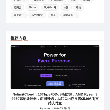
迈阿密
阿什本
阿姆斯特丹
韩国
香港
马来西亚
高防DDOS
黑五
黑色星期五
推荐内容
Posted
服务器推荐
in
NolimitCloud：10Tbps+DDoS高防御，AMD Ryzen 9
9950高配处理器，两国可选，1核2G内存只需€5.99/月|支
持支付宝
By
admin
2026年8月4日