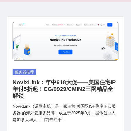
Posted
服务器推荐
in
NovixLink：年中618大促——美国住宅IP
年付5折起！CG/9929/CMIN2三网精品全
解锁
NovixLink（诺联主机）是一家主营 美国双ISP住宅IP云服
务器 的海外云服务品牌，成立于2025年9月，据传创办人
是加拿大华人。目前专注于…