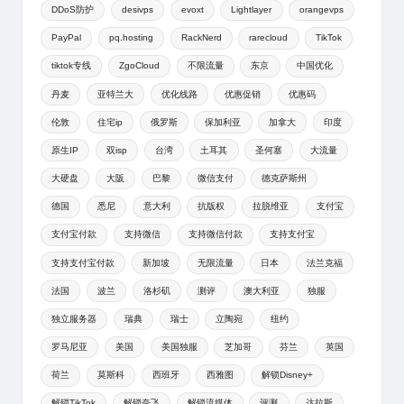
DDoS防护
desivps
evoxt
Lightlayer
orangevps
PayPal
pq.hosting
RackNerd
rarecloud
TikTok
tiktok专线
ZgoCloud
不限流量
东京
中国优化
丹麦
亚特兰大
优化线路
优惠促销
优惠码
伦敦
住宅ip
俄罗斯
保加利亚
加拿大
印度
原生IP
双isp
台湾
土耳其
圣何塞
大流量
大硬盘
大阪
巴黎
微信支付
德克萨斯州
德国
悉尼
意大利
抗版权
拉脱维亚
支付宝
支付宝付款
支持微信
支持微信付款
支持支付宝
支持支付宝付款
新加坡
无限流量
日本
法兰克福
法国
波兰
洛杉矶
测评
澳大利亚
独服
独立服务器
瑞典
瑞士
立陶宛
纽约
罗马尼亚
美国
美国独服
芝加哥
芬兰
英国
荷兰
莫斯科
西班牙
西雅图
解锁Disney+
解锁TikTok
解锁奈飞
解锁流媒体
评测
达拉斯