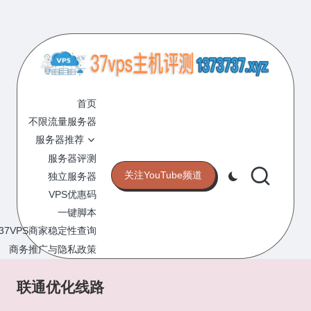
Skip
to
content
3
专
业
首页
7
的
不限流量服务器
V
VPS
服务器推荐
服
P
服务器评测
务
关注YouTube频道
独立服务器
S
器
VPS优惠码
评
主
一键脚本
测
机
37VPS商家稳定性查询
网
站
商务推广与隐私政策
评
测
联通优化线路