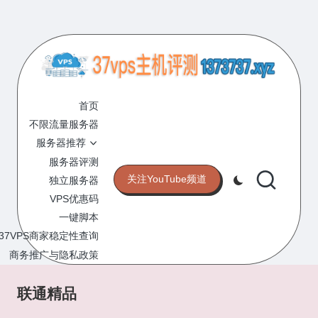
Skip
to
content
3
专
业
首页
7
的
不限流量服务器
V
VPS
服务器推荐
服
P
服务器评测
务
关注YouTube频道
独立服务器
S
器
VPS优惠码
评
主
一键脚本
测
机
37VPS商家稳定性查询
网
站
商务推广与隐私政策
评
测
联通精品