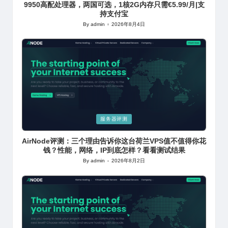
9950高配处理器，两国可选，1核2G内存只需€5.99/月|支
持支付宝
By
admin
2026年8月4日
Posted
by
Posted
服务器评测
in
AirNode评测：三个理由告诉你这台荷兰VPS值不值得你花
钱？性能，网络，IP到底怎样？看看测试结果
By
admin
2026年8月2日
Posted
by