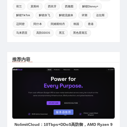
荷兰
莫斯科
西班牙
西雅图
解锁Disney+
解锁TikTok
解锁奈飞
解锁流媒体
评测
达拉斯
迈阿密
阿什本
阿姆斯特丹
韩国
香港
马来西亚
高防DDOS
黑五
黑色星期五
推荐内容
Posted
服务器推荐
in
NolimitCloud：10Tbps+DDoS高防御，AMD Ryzen 9