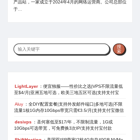
产品站，一家成立于2024年4月的网络运营商。公司总部位
于…
搜
搜
索
索
LightLayer
：便宜独服——性价比之选|VPS不限流量低
至$4/月|亚洲五地可选，欧美三地五区可选|支持支付宝
Aluy
：全DIY配置套餐|支持外发邮件端口|多地可选|不限
流量1核1G内存10Gbps带宽只需€3.5/月|支持支付宝微信
desivps
：圣何塞低至$17/年，不限制流量，1G或
10Gbps可选带宽，可免费换3次IP/支持支付宝付款
ShiftHosting
：美国双ISP商家|2核4G内存40GB NVMe