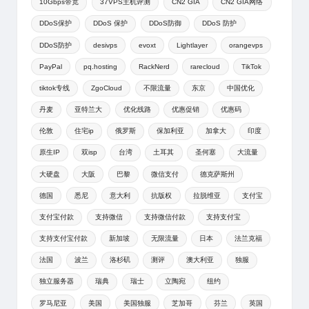
10Gbps带宽
37VPS主机评测
CN2 GIA
CN2 GIA网络
DDoS保护
DDoS 保护
DDoS防御
DDoS 防护
DDoS防护
desivps
evoxt
Lightlayer
orangevps
PayPal
pq.hosting
RackNerd
rarecloud
TikTok
tiktok专线
ZgoCloud
不限流量
东京
中国优化
丹麦
亚特兰大
优化线路
优惠促销
优惠码
伦敦
住宅ip
俄罗斯
保加利亚
加拿大
印度
原生IP
双isp
台湾
土耳其
圣何塞
大流量
大硬盘
大阪
巴黎
微信支付
德克萨斯州
德国
悉尼
意大利
抗版权
拉脱维亚
支付宝
支付宝付款
支持微信
支持微信付款
支持支付宝
支持支付宝付款
新加坡
无限流量
日本
法兰克福
法国
波兰
洛杉矶
测评
澳大利亚
独服
独立服务器
瑞典
瑞士
立陶宛
纽约
罗马尼亚
美国
美国独服
芝加哥
芬兰
英国