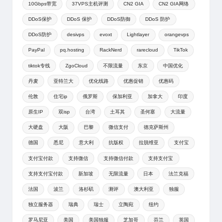
10Gbps带宽
37VPS主机评测
CN2 GIA
CN2 GIA网络
DDoS保护
DDoS 保护
DDoS防御
DDoS 防护
DDoS防护
desivps
evoxt
Lightlayer
orangevps
PayPal
pq.hosting
RackNerd
rarecloud
TikTok
tiktok专线
ZgoCloud
不限流量
东京
中国优化
丹麦
亚特兰大
优化线路
优惠促销
优惠码
伦敦
住宅ip
俄罗斯
保加利亚
加拿大
印度
原生IP
双isp
台湾
土耳其
圣何塞
大流量
大硬盘
大阪
巴黎
微信支付
德克萨斯州
德国
悉尼
意大利
抗版权
拉脱维亚
支付宝
支付宝付款
支持微信
支持微信付款
支持支付宝
支持支付宝付款
新加坡
无限流量
日本
法兰克福
法国
波兰
洛杉矶
测评
澳大利亚
独服
独立服务器
瑞典
瑞士
立陶宛
纽约
罗马尼亚
美国
美国独服
芝加哥
芬兰
英国