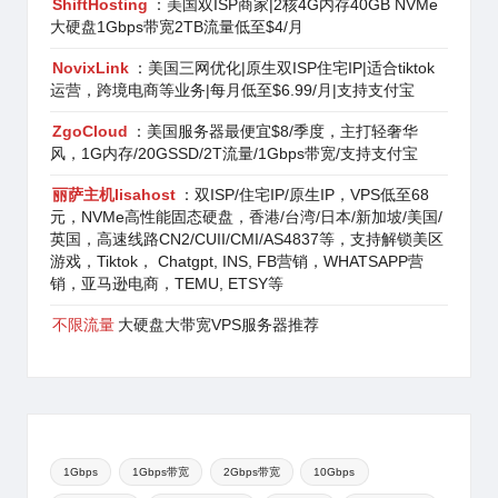
ShiftHosting
：美国双ISP商家|2核4G内存40GB NVMe
大硬盘1Gbps带宽2TB流量低至$4/月
NovixLink
：美国三网优化|原生双ISP住宅IP|适合tiktok
运营，跨境电商等业务|每月低至$6.99/月|支持支付宝
ZgoCloud
：美国服务器最便宜$8/季度，主打轻奢华
风，1G内存/20GSSD/2T流量/1Gbps带宽/支持支付宝
丽萨主机lisahost
：双ISP/住宅IP/原生IP，VPS低至68
元，NVMe高性能固态硬盘，香港/台湾/日本/新加坡/美国/
英国，高速线路CN2/CUII/CMI/AS4837等，支持解锁美区
游戏，Tiktok， Chatgpt, INS, FB营销，WHATSAPP营
销，亚马逊电商，TEMU, ETSY等
不限流量
大硬盘大带宽VPS服务器推荐
1Gbps
1Gbps带宽
2Gbps带宽
10Gbps