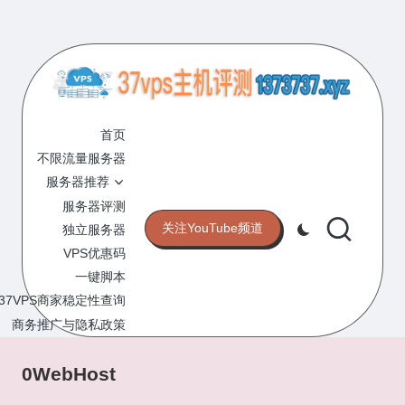
Skip
to
content
3
专
业
首页
7
的
不限流量服务器
V
VPS
服务器推荐
服
P
服务器评测
务
关注YouTube频道
独立服务器
S
器
VPS优惠码
评
主
一键脚本
测
机
37VPS商家稳定性查询
网
站
商务推广与隐私政策
评
测
0WebHost