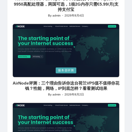
9950高配处理器，两国可选，1核2G内存只需€5.99/月|支
持支付宝
By
admin
2026年8月4日
Posted
by
Posted
服务器评测
in
AirNode评测：三个理由告诉你这台荷兰VPS值不值得你花
钱？性能，网络，IP到底怎样？看看测试结果
By
admin
2026年8月2日
Posted
by