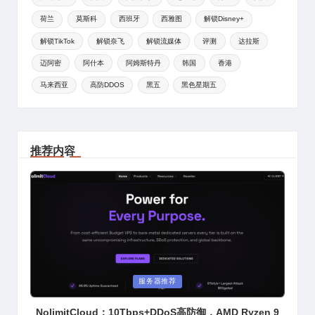
荷兰
莫斯科
西班牙
西雅图
解锁Disney+
解锁TikTok
解锁奈飞
解锁流媒体
评测
达拉斯
迈阿密
阿什本
阿姆斯特丹
韩国
香港
马来西亚
高防DDOS
黑五
黑色星期五
推荐内容
Posted
服务器推荐
in
NolimitCloud：10Tbps+DDoS高防御，AMD Ryzen 9