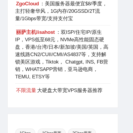
ZgoCloud
：美国服务器最便宜$8/季度，
主打轻奢华风，1G内存/20GSSD/2T流
量/1Gbps带宽/支持支付宝
丽萨主机lisahost
：双ISP/住宅IP/原生
IP，VPS低至68元，NVMe高性能固态硬
盘，香港/台湾/日本/新加坡/美国/英国，高
速线路CN2/CUII/CMI/AS4837等，支持解
锁美区游戏，Tiktok， Chatgpt, INS, FB营
销，WHATSAPP营销，亚马逊电商，
TEMU, ETSY等
不限流量
大硬盘大带宽VPS服务器推荐