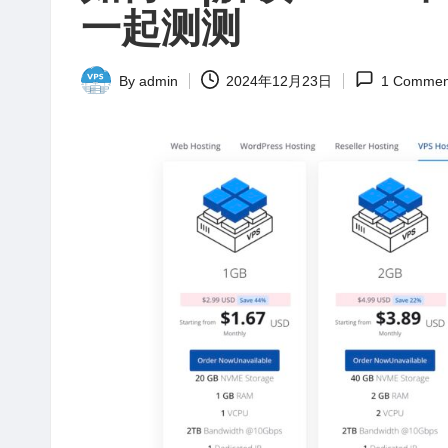
站
一起测测
评
测
By
admin
2024年12月23日
1 Commen
Posted
by