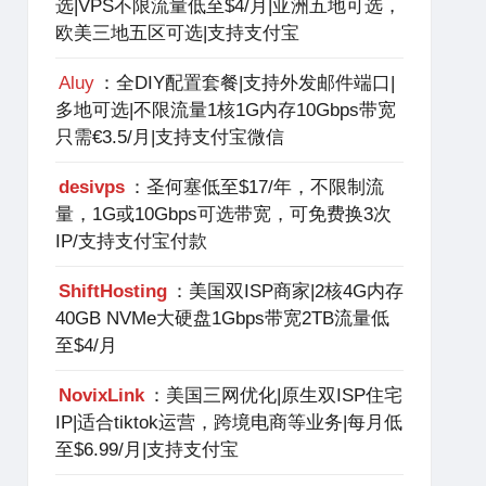
选|VPS不限流量低至$4/月|亚洲五地可选，
欧美三地五区可选|支持支付宝
Aluy
：全DIY配置套餐|支持外发邮件端口|
多地可选|不限流量1核1G内存10Gbps带宽
只需€3.5/月|支持支付宝微信
desivps
：圣何塞低至$17/年，不限制流
量，1G或10Gbps可选带宽，可免费换3次
IP/支持支付宝付款
ShiftHosting
：美国双ISP商家|2核4G内存
40GB NVMe大硬盘1Gbps带宽2TB流量低
至$4/月
NovixLink
：美国三网优化|原生双ISP住宅
IP|适合tiktok运营，跨境电商等业务|每月低
至$6.99/月|支持支付宝