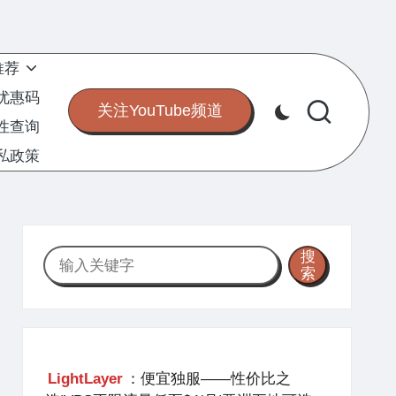
推荐
S优惠码
关注YouTube频道
定性查询
私政策
搜
搜
索
索
LightLayer
：便宜独服——性价比之