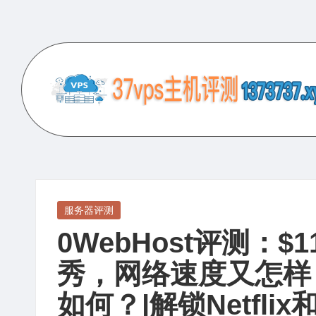
Skip
to
content
3
专
业
7
的
V
VPS
服
P
Posted
服务器评测
务
in
0WebHost评测：$
S
器
评
秀，网络速度又怎样
主
测
如何？|解锁Netfli
机
网