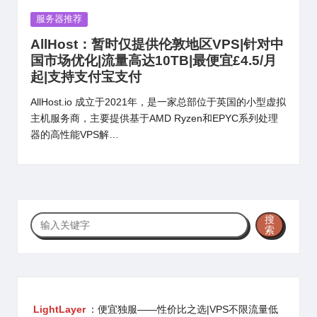
Posted
服务器推荐
in
AllHost：暂时仅提供伦敦地区VPS|针对中
国市场优化|流量高达10TB|最便宜£4.5/月
起|支持支付宝支付
AllHost.io 成立于2021年，是一家总部位于英国的小型虚拟
主机服务商，主要提供基于AMD Ryzen和EPYC系列处理
器的高性能VPS解…
搜
搜
索
索
LightLayer
：便宜独服——性价比之选|VPS不限流量低