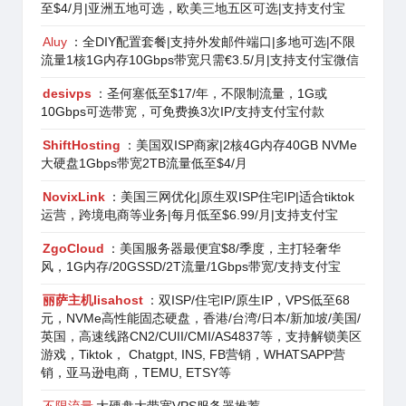
至$4/月|亚洲五地可选，欧美三地五区可选|支持支付宝
Aluy
：全DIY配置套餐|支持外发邮件端口|多地可选|不限
流量1核1G内存10Gbps带宽只需€3.5/月|支持支付宝微信
desivps
：圣何塞低至$17/年，不限制流量，1G或
10Gbps可选带宽，可免费换3次IP/支持支付宝付款
ShiftHosting
：美国双ISP商家|2核4G内存40GB NVMe
大硬盘1Gbps带宽2TB流量低至$4/月
NovixLink
：美国三网优化|原生双ISP住宅IP|适合tiktok
运营，跨境电商等业务|每月低至$6.99/月|支持支付宝
ZgoCloud
：美国服务器最便宜$8/季度，主打轻奢华
风，1G内存/20GSSD/2T流量/1Gbps带宽/支持支付宝
丽萨主机lisahost
：双ISP/住宅IP/原生IP，VPS低至68
元，NVMe高性能固态硬盘，香港/台湾/日本/新加坡/美国/
英国，高速线路CN2/CUII/CMI/AS4837等，支持解锁美区
游戏，Tiktok， Chatgpt, INS, FB营销，WHATSAPP营
销，亚马逊电商，TEMU, ETSY等