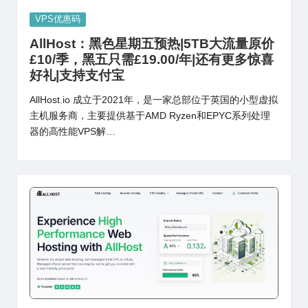
Posted
VPS优惠码
in
AllHost：黑色星期五预热|5TB大流量原价
£10/季，黑五只需£19.00/年|还有更多惊喜
好礼|支持支付宝
AllHost.io 成立于2021年，是一家总部位于英国的小型虚拟
主机服务商，主要提供基于AMD Ryzen和EPYC系列处理
器的高性能VPS解…