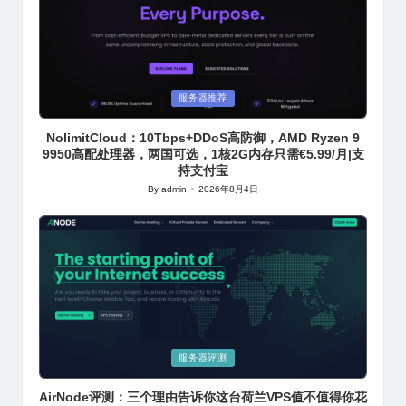
Posted
服务器推荐
in
NolimitCloud：10Tbps+DDoS高防御，AMD Ryzen 9
9950高配处理器，两国可选，1核2G内存只需€5.99/月|支
持支付宝
By
admin
2026年8月4日
Posted
by
Posted
服务器评测
in
AirNode评测：三个理由告诉你这台荷兰VPS值不值得你花