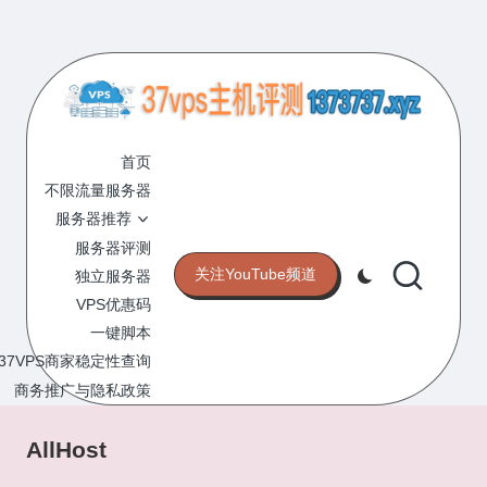
Skip
to
content
3
专
业
首页
7
的
不限流量服务器
V
VPS
服务器推荐
服
P
服务器评测
务
关注YouTube频道
独立服务器
S
器
VPS优惠码
评
主
一键脚本
测
机
37VPS商家稳定性查询
网
站
商务推广与隐私政策
评
测
AllHost