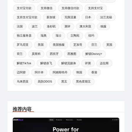
支付宝付款
支持微信
支持微信付款
支持支付宝
支持支付宝付款
新加坡
无限流量
日本
法兰克福
法国
波兰
洛杉矶
测评
澳大利亚
独服
独立服务器
瑞典
瑞士
立陶宛
纽约
罗马尼亚
美国
美国独服
芝加哥
芬兰
英国
荷兰
莫斯科
西班牙
西雅图
解锁Disney+
解锁TikTok
解锁奈飞
解锁流媒体
评测
达拉斯
迈阿密
阿什本
阿姆斯特丹
韩国
香港
马来西亚
高防DDOS
黑五
黑色星期五
推荐内容