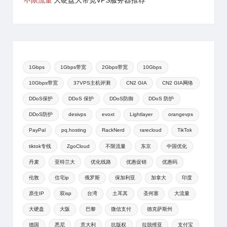
不限流量
大硬盘大带宽VPS服务器推荐
1Gbps
1Gbps带宽
2Gbps带宽
10Gbps
10Gbps带宽
37VPS主机评测
CN2 GIA
CN2 GIA网络
DDoS保护
DDoS 保护
DDoS防御
DDoS 防护
DDoS防护
desivps
evoxt
Lightlayer
orangevps
PayPal
pq.hosting
RackNerd
rarecloud
TikTok
tiktok专线
ZgoCloud
不限流量
东京
中国优化
丹麦
亚特兰大
优化线路
优惠促销
优惠码
伦敦
住宅ip
俄罗斯
保加利亚
加拿大
印度
原生IP
双isp
台湾
土耳其
圣何塞
大流量
大硬盘
大阪
巴黎
微信支付
德克萨斯州
德国
悉尼
意大利
抗版权
拉脱维亚
支付宝