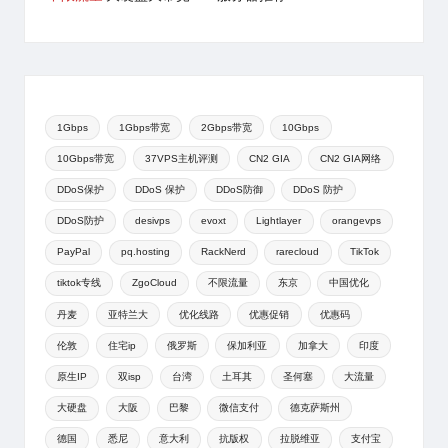
1Gbps
1Gbps带宽
2Gbps带宽
10Gbps
10Gbps带宽
37VPS主机评测
CN2 GIA
CN2 GIA网络
DDoS保护
DDoS 保护
DDoS防御
DDoS 防护
DDoS防护
desivps
evoxt
Lightlayer
orangevps
PayPal
pq.hosting
RackNerd
rarecloud
TikTok
tiktok专线
ZgoCloud
不限流量
东京
中国优化
丹麦
亚特兰大
优化线路
优惠促销
优惠码
伦敦
住宅ip
俄罗斯
保加利亚
加拿大
印度
原生IP
双isp
台湾
土耳其
圣何塞
大流量
大硬盘
大阪
巴黎
微信支付
德克萨斯州
德国
悉尼
意大利
抗版权
拉脱维亚
支付宝