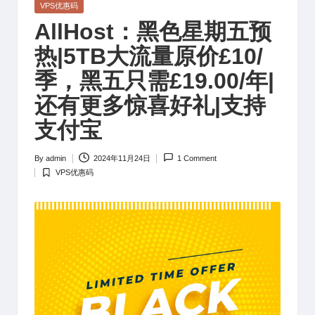
Posted
VPS优惠码
in
AllHost：黑色星期五预
热|5TB大流量原价£10/
季，黑五只需£19.00/年|
还有更多惊喜好礼|支持
支付宝
By
admin
2024年11月24日
1 Comment
Posted
VPS优惠码
by
Posted
in