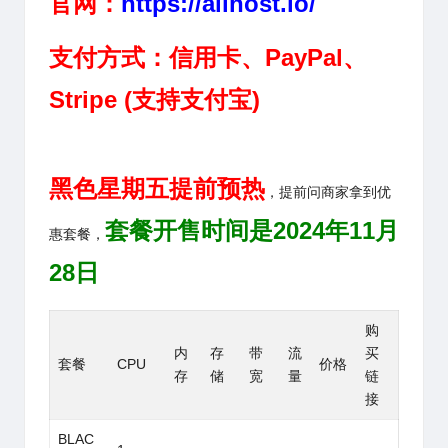
官网：
https://allhost.io/
支付方式：信用卡、PayPal、
Stripe (支持支付宝)
黑色星期五
提前预热
，提前问商家拿到优
套餐开售时间是2024年11月
惠套餐，
28日
购
内
存
带
流
买
套餐
CPU
价格
存
储
宽
量
链
接
BLAC