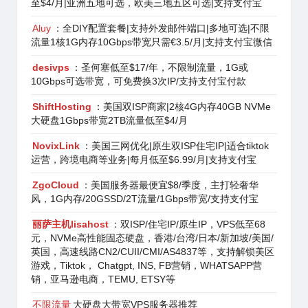
至$4/月|亚洲五地可选，欧美三地五区可选|支持支付宝
Aluy
：全DIY配置套餐|支持外发邮件端口|多地可选|不限
流量1核1G内存10Gbps带宽只需€3.5/月|支持支付宝微信
desivps
：圣何塞低至$17/年，不限制流量，1G或
10Gbps可选带宽，可免费换3次IP/支持支付宝付款
ShiftHosting
：美国双ISP商家|2核4G内存40GB NVMe
大硬盘1Gbps带宽2TB流量低至$4/月
NovixLink
：美国三网优化|原生双ISP住宅IP|适合tiktok
运营，跨境电商等业务|每月低至$6.99/月|支持支付宝
ZgoCloud
：美国服务器最便宜$8/季度，主打轻奢华
风，1G内存/20GSSD/2T流量/1Gbps带宽/支持支付宝
丽萨主机lisahost
：双ISP/住宅IP/原生IP，VPS低至68
元，NVMe高性能固态硬盘，香港/台湾/日本/新加坡/美国/
英国，高速线路CN2/CUII/CMI/AS4837等，支持解锁美区
游戏，Tiktok， Chatgpt, INS, FB营销，WHATSAPP营
销，亚马逊电商，TEMU, ETSY等
不限流量
大硬盘大带宽VPS服务器推荐