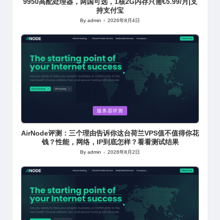
9950高配处理器，两国可选，1核2G内存只需€5.99/月|支
持支付宝
By
admin
2026年8月4日
Posted
by
Posted
服务器评测
in
AirNode评测：三个理由告诉你这台荷兰VPS值不值得你花
钱？性能，网络，IP到底怎样？看看测试结果
By
admin
2026年8月2日
Posted
by