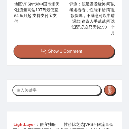
地区VPS|针对中国市场优
评测：低延迟没绕路|可以
化|流量高达10TB|最便宜
考虑看看，性能不错|有退
£4.5/月起|支持支付宝支
款保障，不满意可以申请
付
退款|建议入手试试|可选
低配试试|只需$2.99一个
月
Show 1 Comment
搜
搜
索
索
LightLayer
：便宜独服——性价比之选|VPS不限流量低