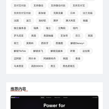
支付宝付款
支持微信
支持微信付款
支持支付宝
支持支付宝付款
新加坡
无限流量
日本
法兰克福
法国
波兰
洛杉矶
测评
澳大利亚
独服
独立服务器
瑞典
瑞士
立陶宛
纽约
罗马尼亚
美国
美国独服
芝加哥
芬兰
英国
荷兰
莫斯科
西班牙
西雅图
解锁Disney+
解锁TikTok
解锁奈飞
解锁流媒体
评测
达拉斯
迈阿密
阿什本
阿姆斯特丹
韩国
香港
马来西亚
高防DDOS
黑五
黑色星期五
推荐内容