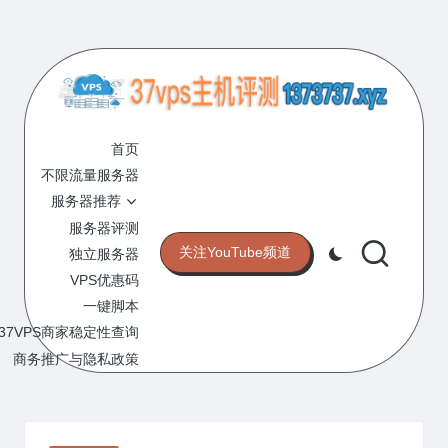
Skip
to
content
3
专
业
首页
7
的
不限流量服务器
V
VPS
服务器推荐
服
P
服务器评测
务
关注YouTube频道
独立服务器
S
器
VPS优惠码
评
主
一键脚本
测
机
37VPS商家稳定性查询
网
站
商务推广与隐私政策
评
测