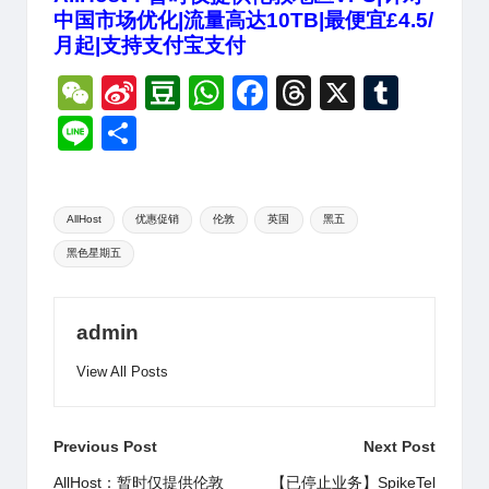
中国市场优化|流量高达10TB|最便宜£4.5/
月起|支持支付宝支付
W
Si
D
W
F
T
X
T
e
n
o
h
a
hr
u
Li
分
C
a
u
at
c
e
m
n
享
h
W
b
s
e
a
bl
e
Tags:
at
ei
a
A
b
d
r
AllHost
优惠促销
伦敦
英国
黑五
黑色星期五
b
n
p
o
s
o
p
o
k
admin
View All Posts
Post
Previous Post
Next Post
navigation
AllHost：暂时仅提供伦敦
【已停止业务】SpikeTel