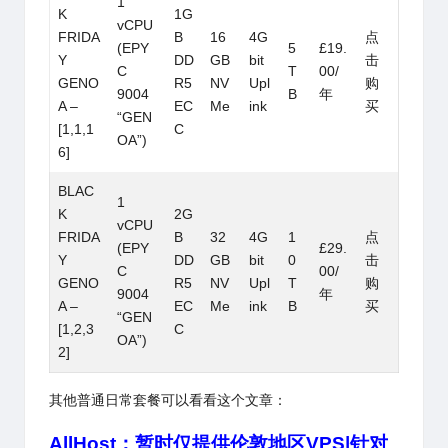
1
K
1G
vCPU
FRIDA
B
16
4G
点
(EPY
5
£19.
Y
DD
GB
bit
击
C
T
00/
GENO
R5
NV
Upl
购
9004
B
年
A –
EC
Me
ink
买
“GEN
[1,1,1
C
OA”)
6]
BLAC
1
K
2G
vCPU
FRIDA
B
32
4G
1
点
(EPY
£29.
Y
DD
GB
bit
0
击
C
00/
GENO
R5
NV
Upl
T
购
9004
年
A –
EC
Me
ink
B
买
“GEN
[1,2,3
C
OA”)
2]
其他普通日常套餐可以看看这个文章：
AllHost：暂时仅提供伦敦地区VPS|针对