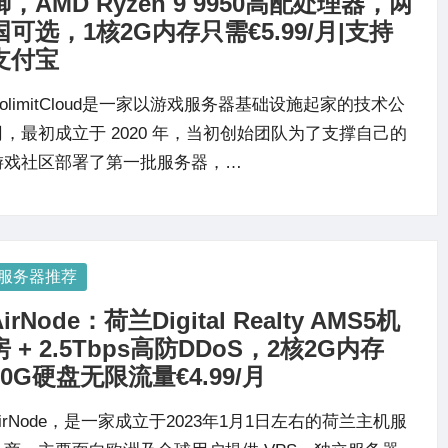
御，AMD Ryzen 9 9950高配处理器，两
国可选，1核2G内存只需€5.99/月|支持
支付宝
NolimitCloud是一家以游戏服务器基础设施起家的技术公
司，最初成立于 2020 年，当初创始团队为了支撑自己的
游戏社区部署了第一批服务器，…
osted
服务器推荐
AirNode：荷兰Digital Realty AMS5机
房 + 2.5Tbps高防DDoS，2核2G内存
30G硬盘无限流量€4.99/月
AirNode，是一家成立于2023年1月1日左右的荷兰主机服