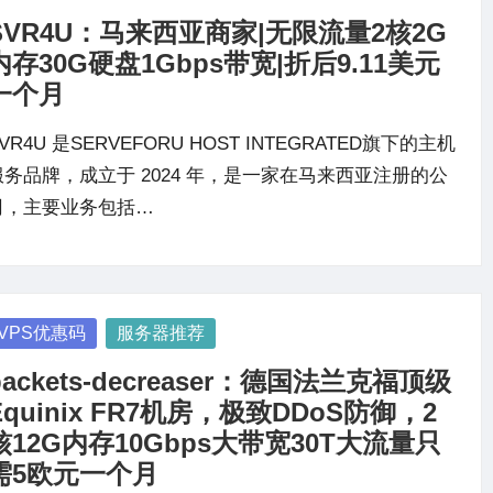
SVR4U：马来西亚商家|无限流量2核2G
内存30G硬盘1Gbps带宽|折后9.11美元
一个月
VR4U 是SERVEFORU HOST INTEGRATED旗下的主机
服务品牌，成立于 2024 年，是一家在马来西亚注册的公
司，主要业务包括…
osted
VPS优惠码
服务器推荐
packets-decreaser：德国法兰克福顶级
Equinix FR7机房，极致DDoS防御，2
核12G内存10Gbps大带宽30T大流量只
需5欧元一个月