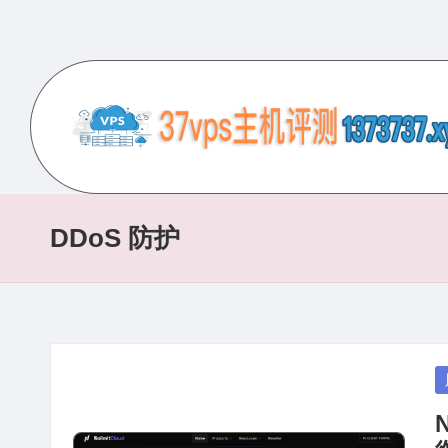
Skip
to
content
3
专
业
7
的
DDoS 防护
V
VPS
服
P
务
S
器
评
主
P
测
in
机
网