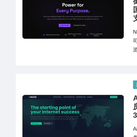
站
评
测
P
in