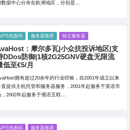
和数据中心分布在欧洲地区，分别是…
osted
VPS优惠码
服务器推荐
独立服务器
AvaHost：摩尔多瓦|小众抗投诉地区|支
持DDos防御|1核2G25GNV硬盘无限流
量低至€5/月
AvaHost拥有超过20余年的行业经验，自2001年成立以来
一直提供主机托管和服务器服务，2001年起服务于英语市
场，2002年起服务于俄语互联…
osted
VPS优惠码
服务器推荐