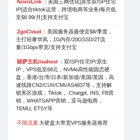
NovixLink
：美国三网优化|原生双ISP住宅
IP|适合tiktok运营，跨境电商等业务|每月低
至$6.99/月|支持支付宝
ZgoCloud
：美国服务器最便宜$8/季度，
主打轻奢华风，1G内存/20GSSD/2T流
量/1Gbps带宽/支持支付宝
丽萨主机lisahost
：双ISP/住宅IP/原生
IP，VPS低至68元，NVMe高性能固态硬
盘，香港/台湾/日本/新加坡/美国/英国，高
速线路CN2/CUII/CMI/AS4837等，支持解
锁美区游戏，Tiktok， Chatgpt, INS, FB营
销，WHATSAPP营销，亚马逊电商，
TEMU, ETSY等
不限流量
大硬盘大带宽VPS服务器推荐