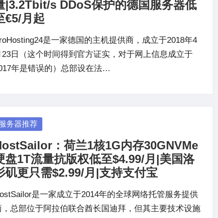
量|3.2Tbit/s DDoS保护的德国服务器低
至€5/月起
roHosting24是一家德国的主机提供商，成立于2018年4
月23日（这个时间得到官方证实，对于网上信息成立于
2017年是错误的）总部设在法…
osted
服务器推荐
HostSailor：荷兰1核1G内存30GNVMe
硬盘1T流量抗版权低至$4.99/月|美国洛
杉矶更只需$2.99/月|支持支付宝
ostSailor是一家成立于2014年的全球网络托管服务提供
商，总部位于阿拉伯联合酋长国迪拜，但其主要技术设施