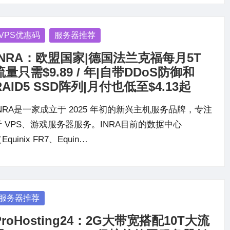
osted
VPS优惠码
服务器推荐
INRA：欧盟国家|德国法兰克福每月5T
流量只需$9.89 / 年|自带DDoS防御和
RAID5 SSD阵列|月付也低至$4.13起
INRA是一家成立于 2025 年初的新兴主机服务品牌，专注
于 VPS、游戏服务器服务。INRA目前的数据中心
Equinix FR7、Equin…
osted
服务器推荐
ProHosting24：2G大带宽搭配10T大流