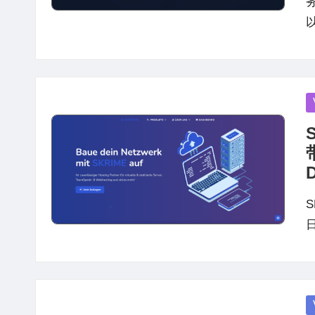
P
in
S
日
P