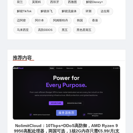
荷兰
莫斯科
西班牙
西雅图
解锁Disney+
解锁TikTok
解锁奈飞
解锁流媒体
评测
达拉斯
迈阿密
阿什本
阿姆斯特丹
韩国
香港
马来西亚
高防DDOS
黑五
黑色星期五
推荐内容
Posted
服务器推荐
in
NolimitCloud：10Tbps+DDoS高防御，AMD Ryzen 9
9950高配处理器，两国可选，1核2G内存只需€5.99/月|支