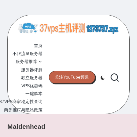
Skip
to
content
3
专
业
首页
7
的
不限流量服务器
V
VPS
服务器推荐
服
P
服务器评测
务
关注YouTube频道
独立服务器
S
器
VPS优惠码
评
主
一键脚本
测
机
37VPS商家稳定性查询
网
站
商务推广与隐私政策
评
测
Maidenhead