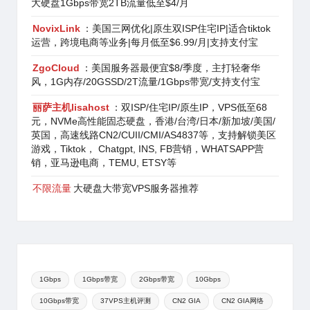
大硬盘1Gbps带宽2TB流量低至$4/月
NovixLink
：美国三网优化|原生双ISP住宅IP|适合tiktok
运营，跨境电商等业务|每月低至$6.99/月|支持支付宝
ZgoCloud
：美国服务器最便宜$8/季度，主打轻奢华
风，1G内存/20GSSD/2T流量/1Gbps带宽/支持支付宝
丽萨主机lisahost
：双ISP/住宅IP/原生IP，VPS低至68
元，NVMe高性能固态硬盘，香港/台湾/日本/新加坡/美国/
英国，高速线路CN2/CUII/CMI/AS4837等，支持解锁美区
游戏，Tiktok， Chatgpt, INS, FB营销，WHATSAPP营
销，亚马逊电商，TEMU, ETSY等
不限流量
大硬盘大带宽VPS服务器推荐
1Gbps
1Gbps带宽
2Gbps带宽
10Gbps
10Gbps带宽
37VPS主机评测
CN2 GIA
CN2 GIA网络