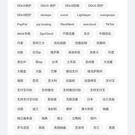
DDoS保护
DDoS 保护
DDoS防御
DDoS 防护
DDoS防护
desivps
evoxt
Lightlayer
orangevps
PayPal
pq.hosting
RackNerd
rarecloud
TikTok
tiktok专线
ZgoCloud
不限流量
东京
中国优化
丹麦
亚特兰大
优化线路
优惠促销
优惠码
伦敦
住宅ip
俄罗斯
保加利亚
加拿大
印度
原生IP
双isp
台湾
土耳其
圣何塞
大流量
大硬盘
大阪
巴黎
微信支付
德克萨斯州
德国
悉尼
意大利
抗版权
拉脱维亚
支付宝
支付宝付款
支持微信
支持微信付款
支持支付宝
支持支付宝付款
新加坡
无限流量
日本
法兰克福
法国
波兰
洛杉矶
测评
澳大利亚
独服
独立服务器
瑞典
瑞士
立陶宛
纽约
罗马尼亚
美国
美国独服
芝加哥
芬兰
英国