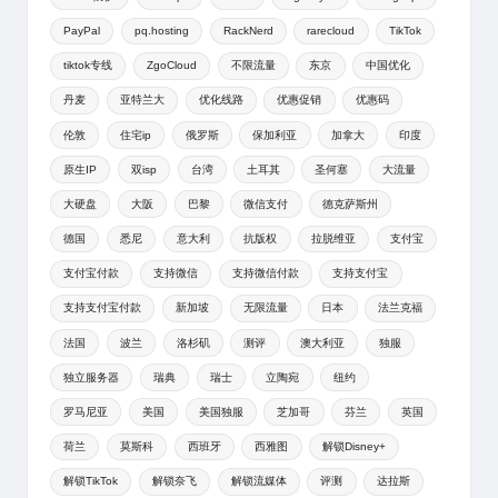
PayPal
pq.hosting
RackNerd
rarecloud
TikTok
tiktok专线
ZgoCloud
不限流量
东京
中国优化
丹麦
亚特兰大
优化线路
优惠促销
优惠码
伦敦
住宅ip
俄罗斯
保加利亚
加拿大
印度
原生IP
双isp
台湾
土耳其
圣何塞
大流量
大硬盘
大阪
巴黎
微信支付
德克萨斯州
德国
悉尼
意大利
抗版权
拉脱维亚
支付宝
支付宝付款
支持微信
支持微信付款
支持支付宝
支持支付宝付款
新加坡
无限流量
日本
法兰克福
法国
波兰
洛杉矶
测评
澳大利亚
独服
独立服务器
瑞典
瑞士
立陶宛
纽约
罗马尼亚
美国
美国独服
芝加哥
芬兰
英国
荷兰
莫斯科
西班牙
西雅图
解锁Disney+
解锁TikTok
解锁奈飞
解锁流媒体
评测
达拉斯