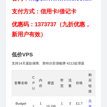
支付方式：
信用卡/借记卡
优惠码：1373737（九折优惠，
新用户有效）
低价VPS
支持14天退款保障、
英特尔至强银牌 4212处理器
购
C
内
带
流
买
套餐名称
P
硬盘
价格
存
宽
量
链
U
接
点
Budget
1
1
3
£1.7
1
15 GB
击