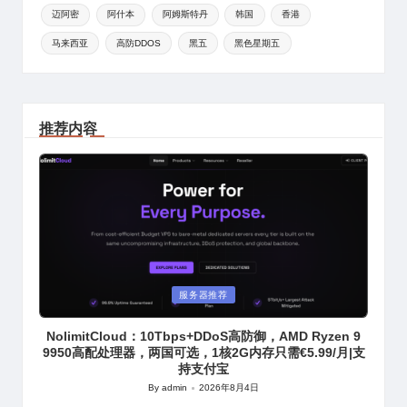
迈阿密
阿什本
阿姆斯特丹
韩国
香港
马来西亚
高防DDOS
黑五
黑色星期五
推荐内容
Posted
服务器推荐
in
NolimitCloud：10Tbps+DDoS高防御，AMD Ryzen 9
9950高配处理器，两国可选，1核2G内存只需€5.99/月|支
持支付宝
By
admin
2026年8月4日
Posted