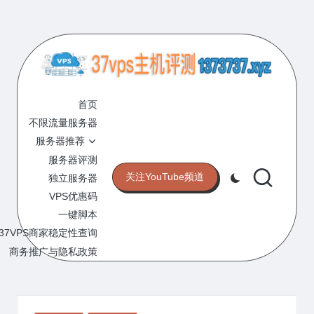
Skip
to
content
3
专
业
首页
7
的
不限流量服务器
V
VPS
服务器推荐
服
P
服务器评测
务
关注YouTube频道
独立服务器
S
器
VPS优惠码
评
主
一键脚本
测
机
37VPS商家稳定性查询
网
站
商务推广与隐私政策
评
测