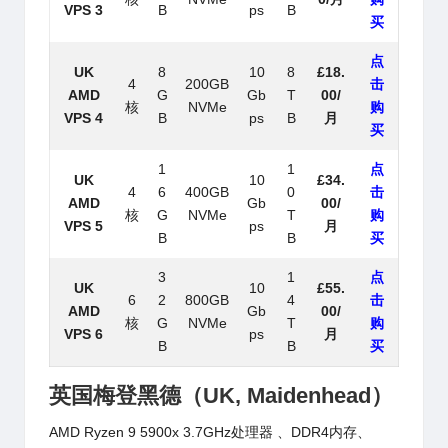
VPS 3
B
ps
B
买
点
UK
8
10
8
£18.
4
200GB
击
AMD
G
Gb
T
00/
核
NVMe
购
VPS 4
B
ps
B
月
买
1
1
点
UK
10
£34.
4
6
400GB
0
击
AMD
Gb
00/
核
G
NVMe
T
购
VPS 5
ps
月
B
B
买
3
1
点
UK
10
£55.
6
2
800GB
4
击
AMD
Gb
00/
核
G
NVMe
T
购
VPS 6
ps
月
B
B
买
英国梅登黑德（
UK,
Maidenhead）
AMD Ryzen 9 5900x 3.7GHz处理器 、DDR4内存、