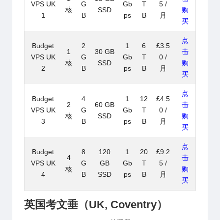
VPS UK
G
Gb
T
5 /
核
SSD
购
1
B
ps
B
月
买
点
Budget
2
1
6
£3.5
1
30 GB
击
VPS UK
G
Gb
T
0 /
核
SSD
购
2
B
ps
B
月
买
点
Budget
4
1
12
£4.5
2
60 GB
击
VPS UK
G
Gb
T
0 /
核
SSD
购
3
B
ps
B
月
买
点
Budget
8
120
1
20
£9.2
4
击
VPS UK
G
GB
Gb
T
5 /
核
购
4
B
SSD
ps
B
月
买
英国考文垂（UK, Coventry）