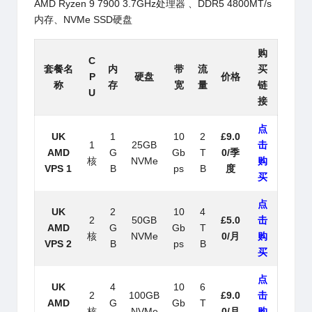
AMD Ryzen 9 7900 3.7GHz处理器 、DDR5 4800MT/s
内存、NVMe SSD硬盘
购
C
套餐名
内
带
流
买
P
硬盘
价格
称
存
宽
量
链
U
接
点
UK
1
10
2
£9.0
1
25GB
击
AMD
G
Gb
T
0/季
核
NVMe
购
VPS 1
B
ps
B
度
买
点
UK
2
10
4
2
50GB
£5.0
击
AMD
G
Gb
T
核
NVMe
0/月
购
VPS 2
B
ps
B
买
点
UK
4
10
6
2
100GB
£9.0
击
AMD
G
Gb
T
核
NVMe
0/月
购