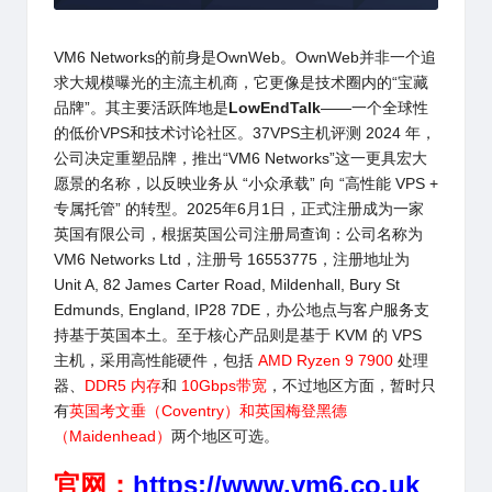
VM6 Networks
的前身是
OwnWeb
。
OwnWeb
并非一个追
求大规模曝光的主流主机商，它更像是技术圈内的“宝藏
品牌”。其主要活跃阵地是
LowEndTalk
——一个全球性
的低价VPS和技术讨论社区。37VPS主机评测 2024 年，
公司决定重塑品牌，推出“
VM6 Networks
”这一更具宏大
愿景的名称，以反映业务从 “小众承载” 向 “高性能 VPS +
专属托管” 的转型。2025年6月1日，正式注册成为一家
英国有限公司，根据英国公司注册局查询：公司名称为
VM6 Networks Ltd
，注册号 16553775，注册地址为
Unit A, 82 James Carter Road, Mildenhall, Bury St
Edmunds, England, IP28 7DE，办公地点与客户服务支
持基于英国本土。至于核心产品则是基于 KVM 的 VPS
主机，采用高性能硬件，包括
AMD Ryzen 9 7900
处理
器、
DDR5 内存
和
10Gbps带宽
，不过地区方面，暂时只
有
英国考文垂（Coventry）和
英国梅登黑德
（Maidenhead）
两个地区可选。
官网：
https://www.vm6.co.uk