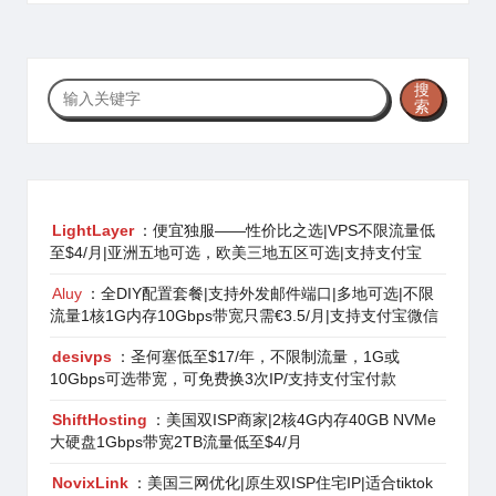
搜
搜
索
索
LightLayer
：便宜独服——性价比之选|VPS不限流量低
至$4/月|亚洲五地可选，欧美三地五区可选|支持支付宝
Aluy
：全DIY配置套餐|支持外发邮件端口|多地可选|不限
流量1核1G内存10Gbps带宽只需€3.5/月|支持支付宝微信
desivps
：圣何塞低至$17/年，不限制流量，1G或
10Gbps可选带宽，可免费换3次IP/支持支付宝付款
ShiftHosting
：美国双ISP商家|2核4G内存40GB NVMe
大硬盘1Gbps带宽2TB流量低至$4/月
NovixLink
：美国三网优化|原生双ISP住宅IP|适合tiktok