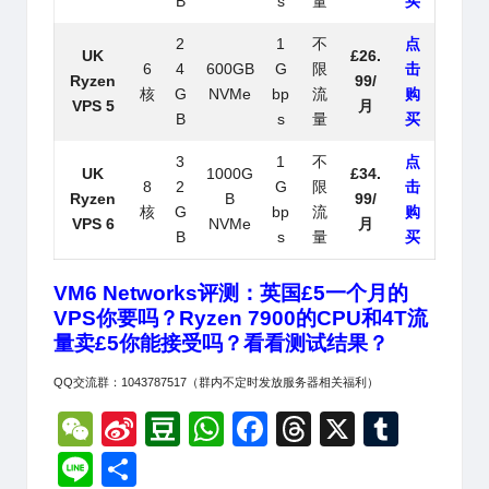
B
s
量
买
2
1
不
点
UK
£26.
6
4
600GB
G
限
击
Ryzen
99/
核
G
NVMe
bp
流
购
VPS 5
月
B
s
量
买
3
1
不
点
UK
1000G
£34.
8
2
G
限
击
Ryzen
B
99/
核
G
bp
流
购
VPS 6
NVMe
月
B
s
量
买
VM6 Networks评测：英国£5一个月的
VPS你要吗？Ryzen 7900的CPU和4T流
量卖£5你能接受吗？看看测试结果？
QQ交流群：1043787517（群内不定时发放服务器相关福利）
W
Si
D
W
F
T
X
T
e
n
o
h
a
hr
u
Li
分