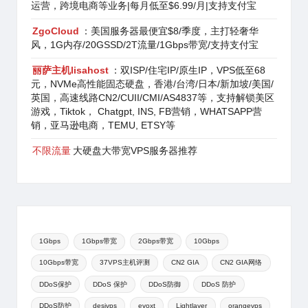
运营，跨境电商等业务|每月低至$6.99/月|支持支付宝
ZgoCloud
：美国服务器最便宜$8/季度，主打轻奢华
风，1G内存/20GSSD/2T流量/1Gbps带宽/支持支付宝
丽萨主机lisahost
：双ISP/住宅IP/原生IP，VPS低至68
元，NVMe高性能固态硬盘，香港/台湾/日本/新加坡/美国/
英国，高速线路CN2/CUII/CMI/AS4837等，支持解锁美区
游戏，Tiktok， Chatgpt, INS, FB营销，WHATSAPP营
销，亚马逊电商，TEMU, ETSY等
不限流量
大硬盘大带宽VPS服务器推荐
1Gbps
1Gbps带宽
2Gbps带宽
10Gbps
10Gbps带宽
37VPS主机评测
CN2 GIA
CN2 GIA网络
DDoS保护
DDoS 保护
DDoS防御
DDoS 防护
DDoS防护
desivps
evoxt
Lightlayer
orangevps