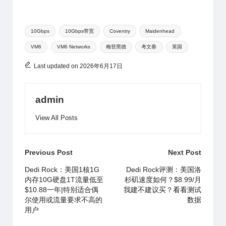
C
a
u
at
c
e
m
n
享
h
W
b
s
e
a
bl
e
Tags:
at
ei
a
A
b
d
r
10Gbps
10Gbps带宽
Coventry
Maidenhead
VM6
VM6 Networks
梅登黑德
考文垂
英国
b
n
p
o
s
o
p
o
Last updated on 2026年6月17日
k
admin
View All Posts
Post
Previous Post
Next Post
navigation
Dedi Rock：美国1核1G
Dedi Rock评测：美国洛
内存10G硬盘1T流量低至
杉矶速度如何？$8.99/月
$10.88一年|特别适合偶
我建不建议买？看看测试
尔使用或流量要求不高的
数据
用户