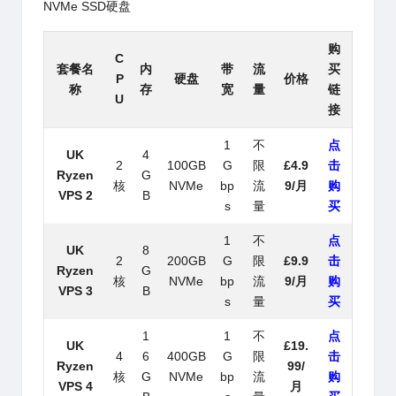
NVMe SSD硬盘
购
C
套餐名
内
带
流
买
P
硬盘
价格
称
存
宽
量
链
U
接
1
不
点
UK
4
2
100GB
G
限
£4.9
击
Ryzen
G
核
NVMe
bp
流
9/月
购
VPS 2
B
s
量
买
1
不
点
UK
8
2
200GB
G
限
£9.9
击
Ryzen
G
核
NVMe
bp
流
9/月
购
VPS 3
B
s
量
买
1
1
不
点
UK
£19.
4
6
400GB
G
限
击
Ryzen
99/
核
G
NVMe
bp
流
购
VPS 4
月