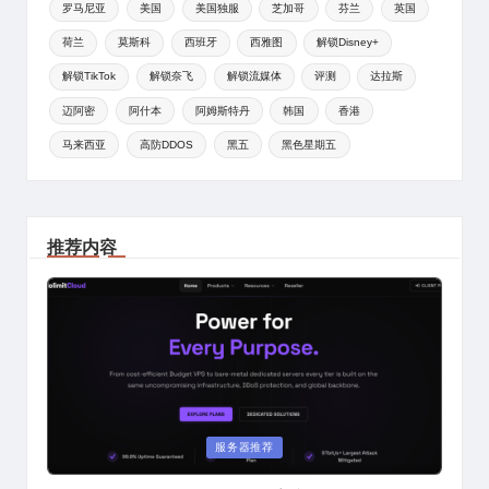
罗马尼亚
美国
美国独服
芝加哥
芬兰
英国
荷兰
莫斯科
西班牙
西雅图
解锁Disney+
解锁TikTok
解锁奈飞
解锁流媒体
评测
达拉斯
迈阿密
阿什本
阿姆斯特丹
韩国
香港
马来西亚
高防DDOS
黑五
黑色星期五
推荐内容
Posted
服务器推荐
in