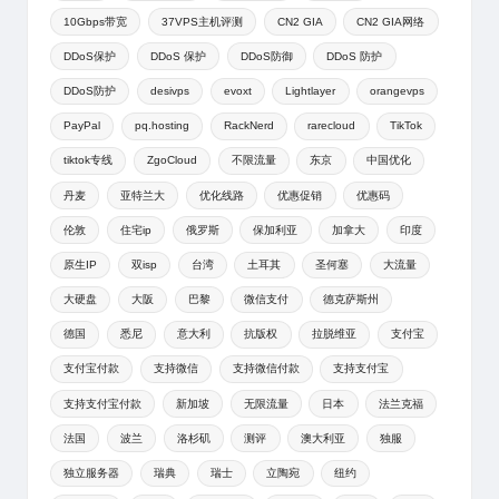
10Gbps带宽
37VPS主机评测
CN2 GIA
CN2 GIA网络
DDoS保护
DDoS 保护
DDoS防御
DDoS 防护
DDoS防护
desivps
evoxt
Lightlayer
orangevps
PayPal
pq.hosting
RackNerd
rarecloud
TikTok
tiktok专线
ZgoCloud
不限流量
东京
中国优化
丹麦
亚特兰大
优化线路
优惠促销
优惠码
伦敦
住宅ip
俄罗斯
保加利亚
加拿大
印度
原生IP
双isp
台湾
土耳其
圣何塞
大流量
大硬盘
大阪
巴黎
微信支付
德克萨斯州
德国
悉尼
意大利
抗版权
拉脱维亚
支付宝
支付宝付款
支持微信
支持微信付款
支持支付宝
支持支付宝付款
新加坡
无限流量
日本
法兰克福
法国
波兰
洛杉矶
测评
澳大利亚
独服
独立服务器
瑞典
瑞士
立陶宛
纽约