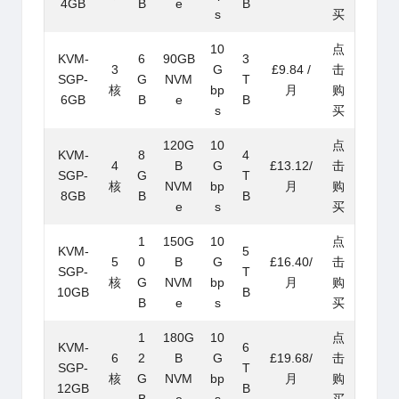
4GB
B
e
B
s
买
10
点
KVM-
6
90GB
3
3
G
£9.84 /
击
SGP-
G
NVM
T
核
bp
月
购
6GB
B
e
B
s
买
120G
10
点
KVM-
8
4
4
B
G
£13.12/
击
SGP-
G
T
核
NVM
bp
月
购
8GB
B
B
e
s
买
1
150G
10
点
KVM-
5
5
0
B
G
£16.40/
击
SGP-
T
核
G
NVM
bp
月
购
10GB
B
B
e
s
买
1
180G
10
点
KVM-
6
6
2
B
G
£19.68/
击
SGP-
T
核
G
NVM
bp
月
购
12GB
B