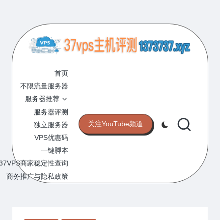
Skip
to
content
3
专
业
首页
7
的
不限流量服务器
V
VPS
服务器推荐
服
P
服务器评测
务
关注YouTube频道
独立服务器
S
器
VPS优惠码
评
主
一键脚本
测
机
37VPS商家稳定性查询
网
站
商务推广与隐私政策
评
测