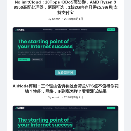
NolimitCloud：10Tbps+DDoS高防御，AMD Ryzen 9
9950高配处理器，两国可选，1核2G内存只需€5.99/月|支
持支付宝
By
admin
2026年8月4日
Posted
by
Posted
服务器评测
in
AirNode评测：三个理由告诉你这台荷兰VPS值不值得你花
钱？性能，网络，IP到底怎样？看看测试结果
By
admin
2026年8月2日
Posted
by