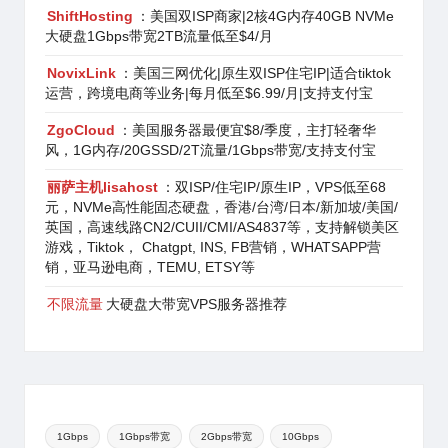
ShiftHosting
：美国双ISP商家|2核4G内存40GB NVMe
大硬盘1Gbps带宽2TB流量低至$4/月
NovixLink
：美国三网优化|原生双ISP住宅IP|适合tiktok
运营，跨境电商等业务|每月低至$6.99/月|支持支付宝
ZgoCloud
：美国服务器最便宜$8/季度，主打轻奢华
风，1G内存/20GSSD/2T流量/1Gbps带宽/支持支付宝
丽萨主机lisahost
：双ISP/住宅IP/原生IP，VPS低至68
元，NVMe高性能固态硬盘，香港/台湾/日本/新加坡/美国/
英国，高速线路CN2/CUII/CMI/AS4837等，支持解锁美区
游戏，Tiktok， Chatgpt, INS, FB营销，WHATSAPP营
销，亚马逊电商，TEMU, ETSY等
不限流量
大硬盘大带宽VPS服务器推荐
1Gbps
1Gbps带宽
2Gbps带宽
10Gbps