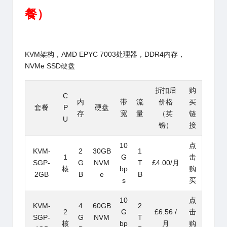
餐）
KVM架构，AMD EPYC 7003处理器，DDR4内存，
NVMe SSD硬盘
折扣后
购
C
内
带
流
价格
买
套餐
P
硬盘
存
宽
量
（英
链
U
镑）
接
10
点
KVM-
2
30GB
1
1
G
击
SGP-
G
NVM
T
£4.00/月
核
bp
购
2GB
B
e
B
s
买
10
点
KVM-
4
60GB
2
2
G
£6.56 /
击
SGP-
G
NVM
T
核
bp
月
购