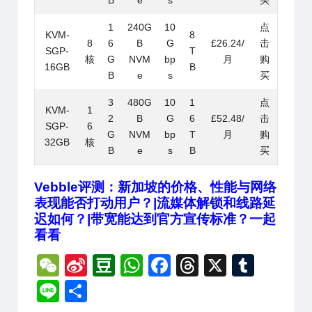
B
e
s
买
1
240G
10
点
KVM-
8
8
6
B
G
£26.24/
击
SGP-
T
核
G
NVM
bp
月
购
16GB
B
B
e
s
买
3
480G
10
1
点
KVM-
1
2
B
G
6
£52.48/
击
SGP-
6
G
NVM
bp
T
月
购
32GB
核
B
e
s
B
买
Vebble评测：新加坡的价格、性能与网络
表现能否打动用户？|流媒体解锁和线路延
迟如何？|带宽能达到官方宣传标准？一起
看看
W
Si
D
W
F
T
X
T
e
n
o
h
a
hr
u
Li
分
C
a
u
at
c
e
m