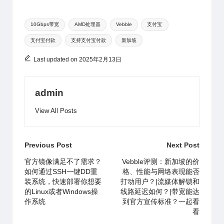
n
享
h
W
b
s
e
a
bl
e
Tags:
at
ei
a
A
b
d
r
10Gbps带宽
AMD处理器
Vebble
支付宝
支付宝付款
支持支付宝付款
新加坡
b
n
p
o
s
o
p
o
Last updated on 2025年2月13日
k
admin
View All Posts
Post
Previous Post
Next Post
navigation
官方镜像满足不了需求？
Vebble评测：新加坡的价
如何通过SSH一键DD重
格、性能与网络表现能否
装系统，快速部署你想要
打动用户？|流媒体解锁和
的Linux或者Windows操
线路延迟如何？|带宽能达
作系统
到官方宣传标准？一起看
看