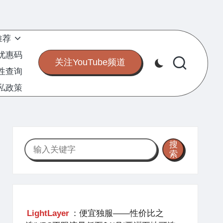
推荐
S优惠码
关注YouTube频道
定性查询
私政策
搜
搜
索
索
LightLayer
：便宜独服——性价比之