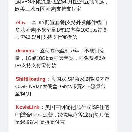
选|VPS不限流量低至$4/月|亚洲五地可选，
欧美三地五区可选|支持支付宝
Aluy
：全DIY配置套餐|支持外发邮件端口|
多地可选|不限流量1核1G内存10Gbps带宽
只需€3.5/月|支持支付宝微信
desivps
：圣何塞低至$17/年，不限制流
量，1G或10Gbps可选带宽，可免费换3次
IP/支持支付宝付款
ShiftHosting
：美国双ISP商家|2核4G内存
40GB NVMe大硬盘1Gbps带宽2TB流量低
至$4/月
NovixLink
：美国三网优化|原生双ISP住宅
IP|适合tiktok运营，跨境电商等业务|每月低
至$6.99/月|支持支付宝