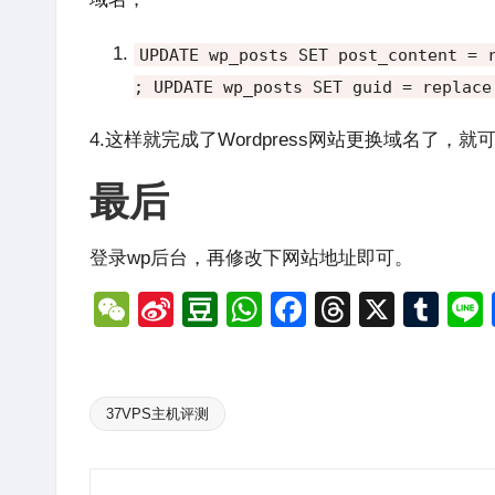
UPDATE wp_posts SET post_content
=
r
;
UPDATE wp_posts SET guid
=
replace
4.这样就完成了Wordpress网站更换域名了，
最后
登录wp后台，再修改下网站地址即可。
W
Si
D
W
F
T
X
T
e
n
o
h
a
hr
u
C
a
u
at
c
e
m
h
W
b
s
e
a
bl
37VPS主机评测
Tags:
at
ei
a
A
b
d
r
b
n
p
o
s