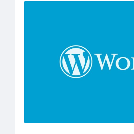
站
评
测