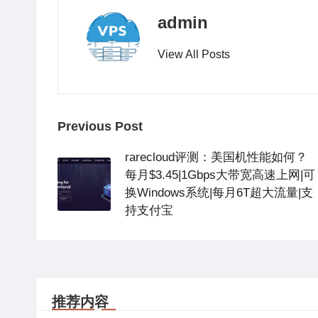
o
p
o
admin
k
View All Posts
Post
Previous Post
navigation
rarecloud评测：美国机性能如何？
每月$3.45|1Gbps大带宽高速上网|可
换Windows系统|每月6T超大流量|支
持支付宝
推荐内容