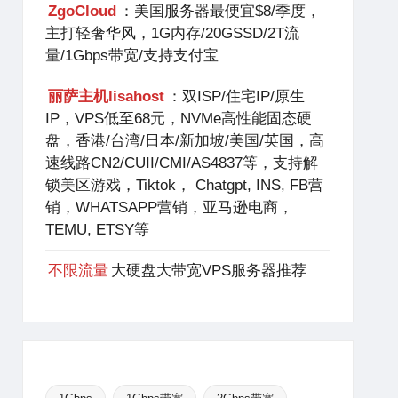
ZgoCloud
：美国服务器最便宜$8/季度，
主打轻奢华风，1G内存/20GSSD/2T流
量/1Gbps带宽/支持支付宝
丽萨主机lisahost
：双ISP/住宅IP/原生
IP，VPS低至68元，NVMe高性能固态硬
盘，香港/台湾/日本/新加坡/美国/英国，高
速线路CN2/CUII/CMI/AS4837等，支持解
锁美区游戏，Tiktok， Chatgpt, INS, FB营
销，WHATSAPP营销，亚马逊电商，
TEMU, ETSY等
不限流量
大硬盘大带宽VPS服务器推荐