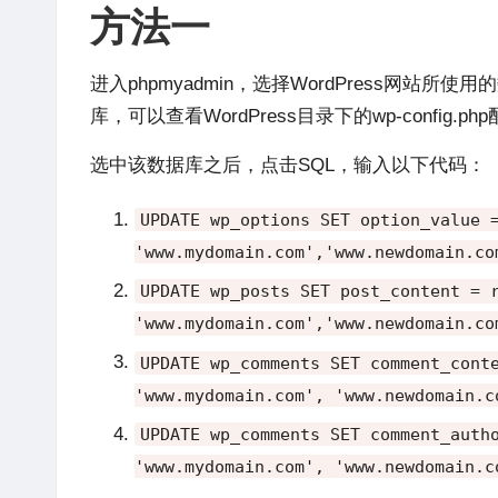
方法一
进入phpmyadmin，选择WordPress网站所
库，可以查看WordPress目录下的wp-config.
选中该数据库之后，点击SQL，输入以下代码：
UPDATE wp_options SET option_value
'www.mydomain.com'
,
'www.newdomain.co
UPDATE wp_posts SET post_content
=
r
'www.mydomain.com'
,
'www.newdomain.co
UPDATE wp_comments SET comment_con
'www.mydomain.com'
,
'www.newdomain.c
UPDATE wp_comments SET comment_aut
'www.mydomain.com'
,
'www.newdomain.c