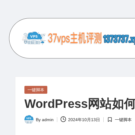
Skip
to
content
3
专
业
7
的
V
VPS
服
P
Posted
一键脚本
务
in
WordPress网站
S
器
评
主
By
admin
2024年10月13日
一键脚本
测
Posted
Posted
机
网
by
in