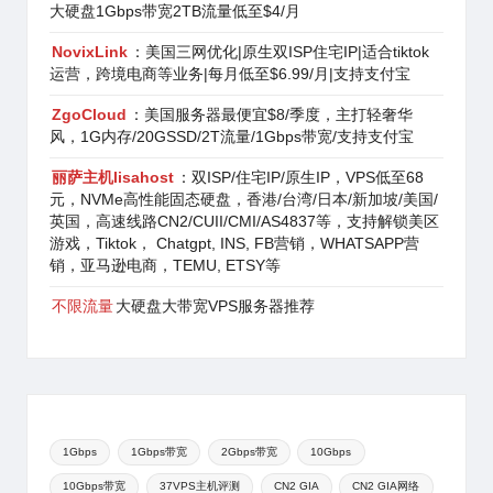
大硬盘1Gbps带宽2TB流量低至$4/月
NovixLink
：美国三网优化|原生双ISP住宅IP|适合tiktok
运营，跨境电商等业务|每月低至$6.99/月|支持支付宝
ZgoCloud
：美国服务器最便宜$8/季度，主打轻奢华
风，1G内存/20GSSD/2T流量/1Gbps带宽/支持支付宝
丽萨主机lisahost
：双ISP/住宅IP/原生IP，VPS低至68
元，NVMe高性能固态硬盘，香港/台湾/日本/新加坡/美国/
英国，高速线路CN2/CUII/CMI/AS4837等，支持解锁美区
游戏，Tiktok， Chatgpt, INS, FB营销，WHATSAPP营
销，亚马逊电商，TEMU, ETSY等
不限流量
大硬盘大带宽VPS服务器推荐
1Gbps
1Gbps带宽
2Gbps带宽
10Gbps
10Gbps带宽
37VPS主机评测
CN2 GIA
CN2 GIA网络