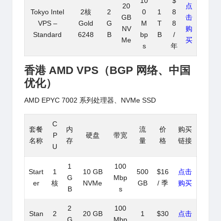
10
$
20
点
Tokyo Intel
2核
2
0
1
8
GB
击
VPS –
Gold
G
M
T
8
NV
购
Standard
6248
B
bp
B
/
Me
买
s
年
香港 AMD VPS（
BGP 网络、中国
优化
）
AMD EPYC 7002 系列处理器、NVMe SSD
C
套餐
内
流
价
购买
P
硬盘
带宽
名称
存
量
格
链接
U
1
100
Start
1
10 GB
500
$16
点击
G
Mbp
er
核
NVMe
GB
/ 季
购买
B
s
2
100
Stan
2
20 GB
1
$30
点击
G
Mbp