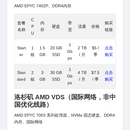
AMD EPYC 7402P、DDR4内存
C
套餐
内
带
购买
P
硬盘
流量
价格
名称
存
宽
链接
U
1
Start
1
1.5
20 GB
2 TB
$5 /
点击
Gb
er
核
GB
SSD
/ 月
季
购买
ps
1
Stan
2
3
30 GB
4 TB
$7.5
点击
Gb
dard
核
GB
SSD
/ 月
/ 季
购买
ps
洛杉矶 AMD VDS
（国际网络，非中
国优化线路）
AMD EPYC 7003 系列处理器，NVMe 固态硬盘、DDR4
内存、国际网络