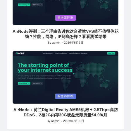
Posted
服务器评测
in
AirNode评测：三个理由告诉你这台荷兰VPS值不值得你花
钱？性能，网络，IP到底怎样？看看测试结果
By
admin
2026年8月2日
Posted
by
Posted
服务器推荐
in
AirNode：荷兰Digital Realty AMS5机房 + 2.5Tbps高防
DDoS，2核2G内存30G硬盘无限流量€4.99/月
By
admin
2026年7月30日
Posted
by