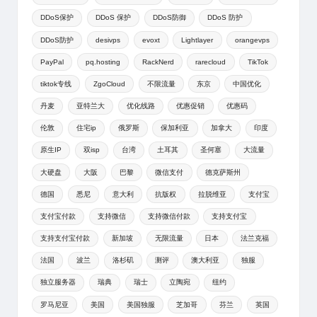
DDoS保护
DDoS 保护
DDoS防御
DDoS 防护
DDoS防护
desivps
evoxt
Lightlayer
orangevps
PayPal
pq.hosting
RackNerd
rarecloud
TikTok
tiktok专线
ZgoCloud
不限流量
东京
中国优化
丹麦
亚特兰大
优化线路
优惠促销
优惠码
伦敦
住宅ip
俄罗斯
保加利亚
加拿大
印度
原生IP
双isp
台湾
土耳其
圣何塞
大流量
大硬盘
大阪
巴黎
微信支付
德克萨斯州
德国
悉尼
意大利
抗版权
拉脱维亚
支付宝
支付宝付款
支持微信
支持微信付款
支持支付宝
支持支付宝付款
新加坡
无限流量
日本
法兰克福
法国
波兰
洛杉矶
测评
澳大利亚
独服
独立服务器
瑞典
瑞士
立陶宛
纽约
罗马尼亚
美国
美国独服
芝加哥
芬兰
英国