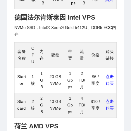
B
ps
B
德国法尔肯斯泰因 Intel VPS
NVMe SSD，Intel® Xeon® Gold 5412U、DDR5 ECC内
存
C
套餐
内
带
流
购买
P
硬盘
价格
名称
存
宽
量
链接
U
1
1
2
Start
1
20 GB
$6 /
点击
G
Gb
TB/
er
核
NVMe
季度
购买
B
ps
月
2
1
4
Stan
2
40 GB
$10 /
点击
G
Gb
TB/
dard
核
NVMe
季度
购买
B
ps
月
荷兰 AMD VPS