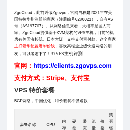
ZgoCloud
，此前叫做Zgovps，官网自称是2021年在美
国特拉华州注册的商家（注册编号6298021），自有AS
号（AS197767）。从网络信息来看，大概率是国人商
家。ZgoCloud提供基于KVM架构的VPS主机，目前的机
房有美国洛杉矶、日本大阪，支持支付宝付款。这个商家
主打奢华配置奢华价钱
，喜欢高端企业级快速网络的朋
37VPS主机评测
友，可以考虑下了！
官网：
https://clients.zgovps.com
支付方式：Stripe、支付宝
VPS 特价套餐
BGP网络，中国优化，特价套餐不设退款
购
内
硬
带
流
价
买
套餐名称
CPU
存
盘
宽
量
格
链