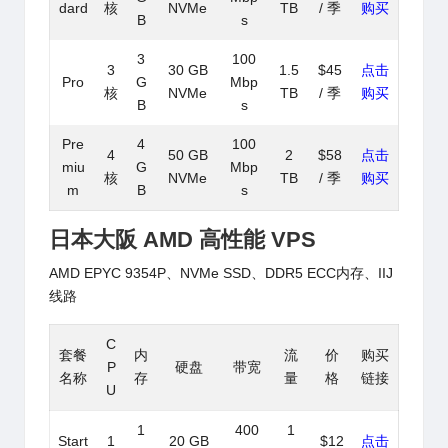
dard
核
NVMe
TB
/ 季
购买
B
s
3
100
3
30 GB
1.5
$45
点击
Pro
G
Mbp
核
NVMe
TB
/ 季
购买
B
s
Pre
4
100
4
50 GB
2
$58
点击
miu
G
Mbp
核
NVMe
TB
/ 季
购买
m
B
s
日本大阪 AMD 高性能 VPS
AMD EPYC 9354P、NVMe SSD、DDR5 ECC内存、IIJ
线路
C
套餐
内
流
价
购买
P
硬盘
带宽
名称
存
量
格
链接
U
1
400
1
Start
1
20 GB
$12
点击