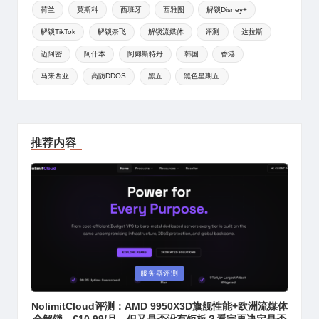
荷兰
莫斯科
西班牙
西雅图
解锁Disney+
解锁TikTok
解锁奈飞
解锁流媒体
评测
达拉斯
迈阿密
阿什本
阿姆斯特丹
韩国
香港
马来西亚
高防DDOS
黑五
黑色星期五
推荐内容
Posted
服务器评测
in
NolimitCloud评测：AMD 9950X3D旗舰性能+欧洲流媒体
全解锁，€10.99/月，但又是否没有短板？看完再决定是否