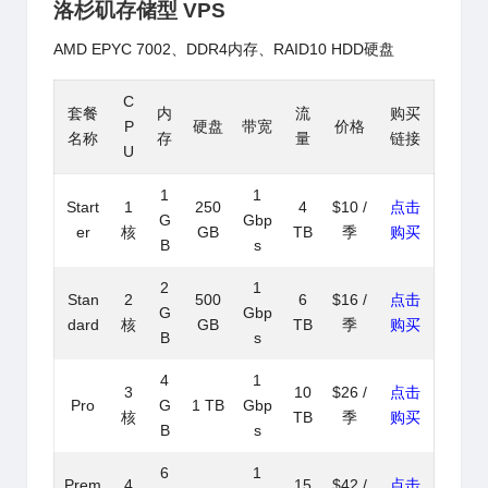
洛杉矶存储型 VPS
AMD EPYC 7002、DDR4内存、RAID10 HDD硬盘
C
套餐
内
流
购买
P
硬盘
带宽
价格
名称
存
量
链接
U
1
1
Start
1
250
4
$10 /
点击
G
Gbp
er
核
GB
TB
季
购买
B
s
2
1
Stan
2
500
6
$16 /
点击
G
Gbp
dard
核
GB
TB
季
购买
B
s
4
1
3
10
$26 /
点击
Pro
G
1 TB
Gbp
核
TB
季
购买
B
s
6
1
Prem
4
15
$42 /
点击