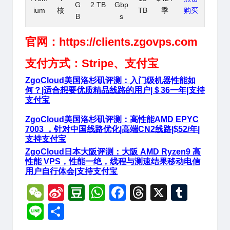
G
2 TB
Gbp
ium
核
TB
季
购买
B
s
官网：
https://clients.zgovps.com
支付方式：Stripe、支付宝
ZgoCloud美国洛杉矶评测：入门级机器性能如
何？|适合想要优质精品线路的用户|＄36一年|支持
支付宝
ZgoCloud美国洛杉矶评测：高性能AMD EPYC
7003 ，针对中国线路优化|高端CN2线路|$52/年|
支持支付宝
ZgoCloud日本大阪评测：大阪 AMD Ryzen9 高
性能 VPS，性能一绝，线程与测速结果移动电信
用户自行体会|支持支付宝
W
Si
D
W
F
T
X
T
e
n
o
h
a
hr
u
Li
分
C
a
u
at
c
e
m
n
享