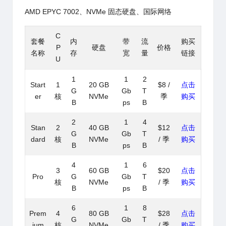
AMD EPYC 7002、NVMe 固态硬盘、国际网络
C
套餐
内
带
流
购买
P
硬盘
价格
名称
存
宽
量
链接
U
1
1
2
Start
1
20 GB
$8 /
点击
G
Gb
T
er
核
NVMe
季
购买
B
ps
B
2
1
4
Stan
2
40 GB
$12
点击
G
Gb
T
dard
核
NVMe
/ 季
购买
B
ps
B
4
1
6
3
60 GB
$20
点击
Pro
G
Gb
T
核
NVMe
/ 季
购买
B
ps
B
6
1
8
Prem
4
80 GB
$28
点击
G
Gb
T
ium
核
NVMe
/ 季
购买