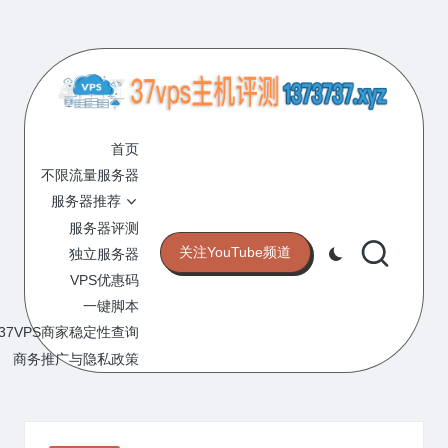
Skip
to
content
3
专
业
首页
7
的
不限流量服务器
V
VPS
服务器推荐
服
P
服务器评测
务
关注YouTube频道
独立服务器
S
器
VPS优惠码
评
主
一键脚本
测
机
37VPS商家稳定性查询
网
站
商务推广与隐私政策
评
测