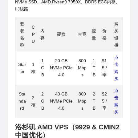
NVMe SSD、AMD Ryzen9 7950X、
DDR5 ECC内存、
IIJ线路
套
购
C
餐
内
流
价
买
P
硬盘
带宽
名
存
量
格
链
U
称
接
点
1
20 GB
800
1
$1
Star
1
击
G
NVMe PCIe
Mbp
T
5 /
ter
核
购
B
4.0
s
B
季
买
点
Sta
2
40 GB
800
2
$2
2
击
nda
G
NVMe PCIe
Mbp
T
5 /
核
购
rd
B
4.0
s
B
季
买
洛杉矶 AMD VPS（9929 & CMIN2
中国优化
）