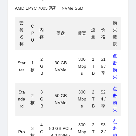
AMD EPYC 7003 系列、NVMe SSD
套
购
C
餐
内
流
价
买
P
硬盘
带宽
名
存
量
格
链
U
称
接
点
2
300
1
$1
Star
1
30 GB
击
G
Mbp
T
6 /
ter
核
NVMe
购
B
s
B
季
买
点
Sta
3
300
2
$2
2
50 GB
击
nda
G
Mbp
T
4 /
核
NVMe
购
rd
B
s
B
季
买
点
4
300
2
$3
3
80 GB PCIe
击
Pro
G
Mbp
T
2 /
核
4.0 NVMe
购