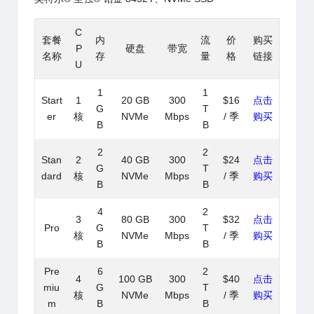
C
套餐
内
流
价
购买
P
硬盘
带宽
名称
存
量
格
链接
U
1
1
Start
1
20 GB
300
$16
点击
G
T
er
核
NVMe
Mbps
/ 季
购买
B
B
2
2
Stan
2
40 GB
300
$24
点击
G
T
dard
核
NVMe
Mbps
/ 季
购买
B
B
4
2
3
80 GB
300
$32
点击
Pro
G
T
核
NVMe
Mbps
/ 季
购买
B
B
Pre
6
2
4
100 GB
300
$40
点击
miu
G
T
核
NVMe
Mbps
/ 季
购买
m
B
B