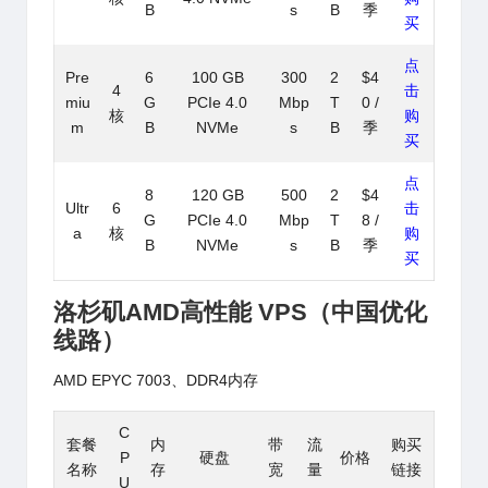
B
s
B
季
买
点
Pre
6
100 GB
300
2
$4
4
击
miu
G
PCIe 4.0
Mbp
T
0 /
核
购
m
B
NVMe
s
B
季
买
点
8
120 GB
500
2
$4
Ultr
6
击
G
PCIe 4.0
Mbp
T
8 /
a
核
购
B
NVMe
s
B
季
买
洛杉矶
AMD
高性能 VPS（中国优化
线路）
AMD EPYC 7003、DDR4内存
C
套餐
内
带
流
购买
P
硬盘
价格
名称
存
宽
量
链接
U