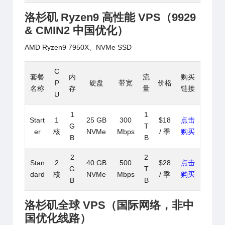
洛杉矶 Ryzen9 高性能 VPS
（9929
& CMIN2 中国优化）
AMD Ryzen9 7950X、NVMe SSD
C
套餐
内
流
购买
P
硬盘
带宽
价格
名称
存
量
链接
U
1
1
Start
1
25 GB
300
$18
点击
G
T
er
核
NVMe
Mbps
/ 季
购买
B
B
2
2
Stan
2
40 GB
500
$28
点击
G
T
dard
核
NVMe
Mbps
/ 季
购买
B
B
洛杉矶全球 VPS（国际网络，非中
国优化线路）