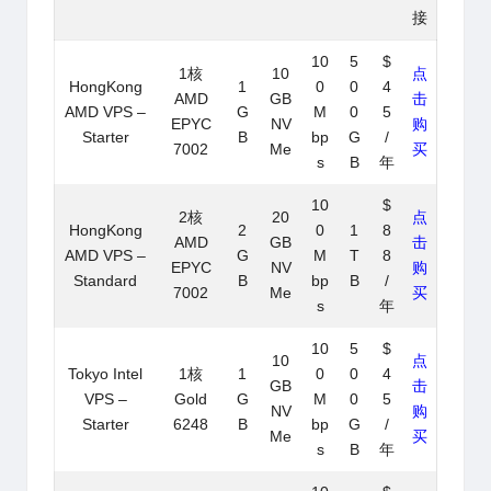
接
10
5
$
1核
10
点
HongKong
1
0
0
4
AMD
GB
击
AMD VPS –
G
M
0
5
EPYC
NV
购
Starter
B
bp
G
/
7002
Me
买
s
B
年
10
$
2核
20
点
HongKong
2
0
1
8
AMD
GB
击
AMD VPS –
G
M
T
8
EPYC
NV
购
Standard
B
bp
B
/
7002
Me
买
s
年
10
5
$
10
点
Tokyo Intel
1核
1
0
0
4
GB
击
VPS –
Gold
G
M
0
5
NV
购
Starter
6248
B
bp
G
/
Me
买
s
B
年