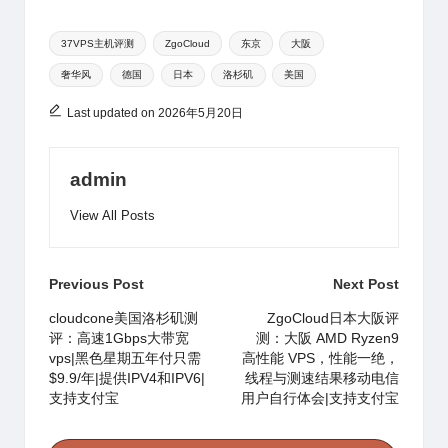
h
W
b
s
e
a
bl
e
Tags:
at
ei
a
A
b
d
r
37VPS主机评测
ZgoCloud
东京
大阪
奢华风
德国
日本
洛杉矶
美国
b
n
p
o
s
o
p
o
Last updated on 2026年5月20日
k
admin
View All Posts
Post
Previous Post
Next Post
navigation
cloudcone美国洛杉矶测
ZgoCloud日本大阪评
评：高速1Gbps大带宽
测：大阪 AMD Ryzen9
vps|黑色星期五年付只需
高性能 VPS，性能一绝，
$9.9/年|提供IPV4和IPV6|
线程与测速结果移动电信
支持支付宝
用户自行体会|支持支付宝