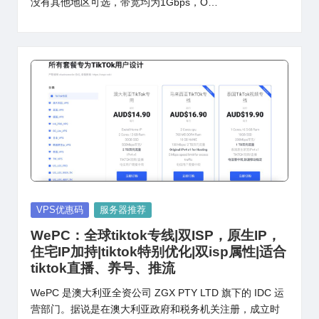
没有其他地区可选，带宽均为1Gbps，O…
Posted
VPS优惠码
服务器推荐
in
WePC：全球tiktok专线|双ISP，原生IP，
住宅IP加持|tiktok特别优化|双isp属性|适合
tiktok直播、养号、推流
WePC 是澳大利亚全资公司 ZGX PTY LTD 旗下的 IDC 运
营部门。据说是在澳大利亚政府和税务机关注册，成立时