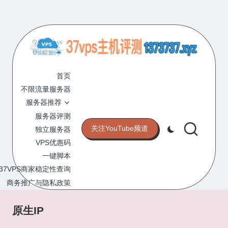
Skip
to
content
3
专
业
首页
7
的
不限流量服务器
V
VPS
服务器推荐
服
P
服务器评测
务
关注YouTube频道
独立服务器
S
器
VPS优惠码
评
主
一键脚本
测
机
37VPS商家稳定性查询
网
站
商务推广与隐私政策
评
测
原生IP