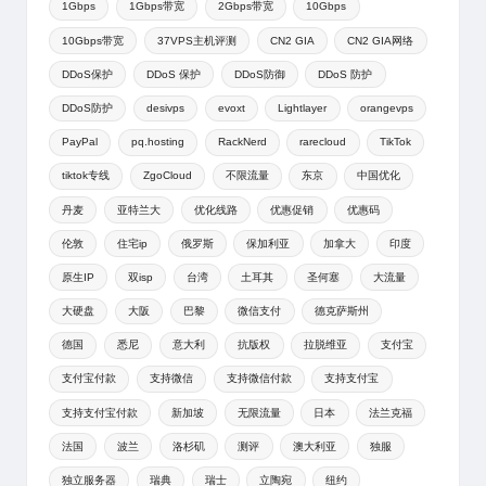
1Gbps
1Gbps带宽
2Gbps带宽
10Gbps
10Gbps带宽
37VPS主机评测
CN2 GIA
CN2 GIA网络
DDoS保护
DDoS 保护
DDoS防御
DDoS 防护
DDoS防护
desivps
evoxt
Lightlayer
orangevps
PayPal
pq.hosting
RackNerd
rarecloud
TikTok
tiktok专线
ZgoCloud
不限流量
东京
中国优化
丹麦
亚特兰大
优化线路
优惠促销
优惠码
伦敦
住宅ip
俄罗斯
保加利亚
加拿大
印度
原生IP
双isp
台湾
土耳其
圣何塞
大流量
大硬盘
大阪
巴黎
微信支付
德克萨斯州
德国
悉尼
意大利
抗版权
拉脱维亚
支付宝
支付宝付款
支持微信
支持微信付款
支持支付宝
支持支付宝付款
新加坡
无限流量
日本
法兰克福
法国
波兰
洛杉矶
测评
澳大利亚
独服
独立服务器
瑞典
瑞士
立陶宛
纽约