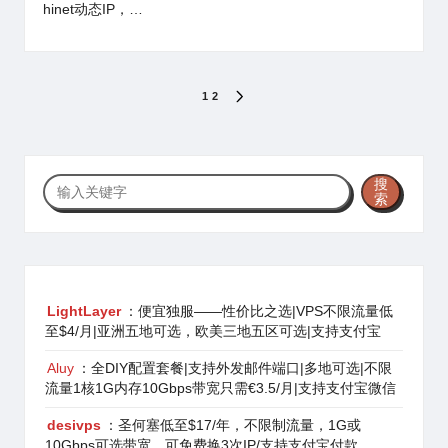
hinet动态IP，…
文
1
2
NEXT
PAGE
章
分
搜
搜
页
索
索
LightLayer
：便宜独服——性价比之选|VPS不限流量低
至$4/月|亚洲五地可选，欧美三地五区可选|支持支付宝
Aluy
：全DIY配置套餐|支持外发邮件端口|多地可选|不限
流量1核1G内存10Gbps带宽只需€3.5/月|支持支付宝微信
desivps
：圣何塞低至$17/年，不限制流量，1G或
10Gbps可选带宽，可免费换3次IP/支持支付宝付款