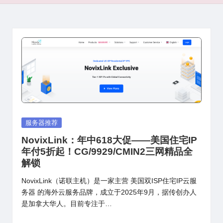
Posted
服务器推荐
in
NovixLink：年中618大促——美国住宅IP
年付5折起！CG/9929/CMIN2三网精品全
解锁
NovixLink（诺联主机）是一家主营 美国双ISP住宅IP云服
务器 的海外云服务品牌，成立于2025年9月，据传创办人
是加拿大华人。目前专注于…