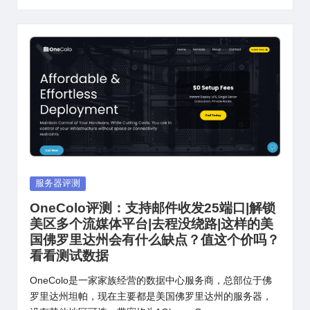
Posted
服务器评测
in
OneColo评测：支持邮件收发25端口|解锁
美区多个流媒体平台|去程没绕路|这样的美
国佛罗里达州会有什么缺点？值这个价吗？
看看测试数据
OneColo是一家家族经营的数据中心服务商，总部位于佛
罗里达州坦帕，现在主要都是美国佛罗里达州的服务器，