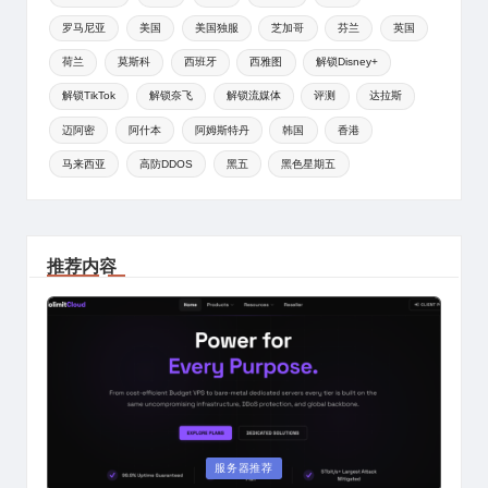
罗马尼亚
美国
美国独服
芝加哥
芬兰
英国
荷兰
莫斯科
西班牙
西雅图
解锁Disney+
解锁TikTok
解锁奈飞
解锁流媒体
评测
达拉斯
迈阿密
阿什本
阿姆斯特丹
韩国
香港
马来西亚
高防DDOS
黑五
黑色星期五
推荐内容
Posted
服务器推荐