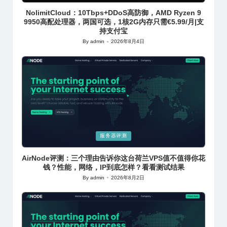
in
NolimitCloud：10Tbps+DDoS高防御，AMD Ryzen 9
9950高配处理器，两国可选，1核2G内存只需€5.99/月|支
持支付宝
By
admin
2026年8月4日
Posted
by
Posted
服务器评测
in
AirNode评测：三个理由告诉你这台荷兰VPS值不值得你花
钱？性能，网络，IP到底怎样？看看测试结果
By
admin
2026年8月2日
Posted
by