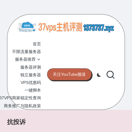
Skip
to
content
3
专
业
首页
7
的
不限流量服务器
V
VPS
服务器推荐
服
P
服务器评测
务
关注YouTube频道
独立服务器
S
器
VPS优惠码
评
主
一键脚本
测
机
37VPS商家稳定性查询
网
站
商务推广与隐私政策
评
测
抗投诉