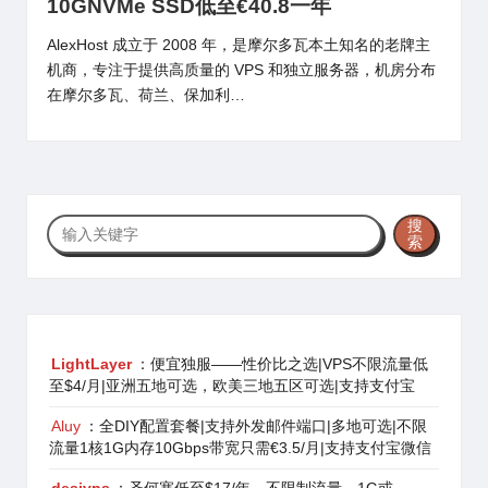
10GNVMe SSD低至€40.8一年
AlexHost 成立于 2008 年，是摩尔多瓦本土知名的老牌主
机商，专注于提供高质量的 VPS 和独立服务器，机房分布
在摩尔多瓦、荷兰、保加利…
搜
搜
索
索
LightLayer
：便宜独服——性价比之选|VPS不限流量低
至$4/月|亚洲五地可选，欧美三地五区可选|支持支付宝
Aluy
：全DIY配置套餐|支持外发邮件端口|多地可选|不限
流量1核1G内存10Gbps带宽只需€3.5/月|支持支付宝微信