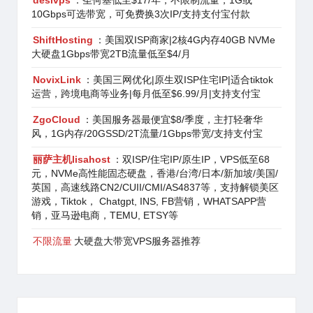
desivps
：圣何塞低至$17/年，不限制流量，1G或
10Gbps可选带宽，可免费换3次IP/支持支付宝付款
ShiftHosting
：美国双ISP商家|2核4G内存40GB NVMe
大硬盘1Gbps带宽2TB流量低至$4/月
NovixLink
：美国三网优化|原生双ISP住宅IP|适合tiktok
运营，跨境电商等业务|每月低至$6.99/月|支持支付宝
ZgoCloud
：美国服务器最便宜$8/季度，主打轻奢华
风，1G内存/20GSSD/2T流量/1Gbps带宽/支持支付宝
丽萨主机lisahost
：双ISP/住宅IP/原生IP，VPS低至68
元，NVMe高性能固态硬盘，香港/台湾/日本/新加坡/美国/
英国，高速线路CN2/CUII/CMI/AS4837等，支持解锁美区
游戏，Tiktok， Chatgpt, INS, FB营销，WHATSAPP营
销，亚马逊电商，TEMU, ETSY等
不限流量
大硬盘大带宽VPS服务器推荐