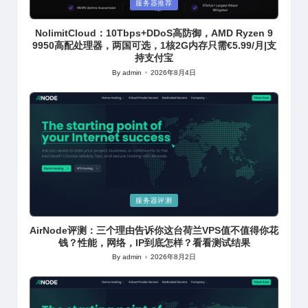
Posted
服务器推荐
in
NolimitCloud：10Tbps+DDoS高防御，AMD Ryzen 9
9950高配处理器，两国可选，1核2G内存只需€5.99/月|支
持支付宝
By
admin
2026年8月4日
Posted
by
Posted
服务器评测
in
AirNode评测：三个理由告诉你这台荷兰VPS值不值得你花
钱？性能，网络，IP到底怎样？看看测试结果
By
admin
2026年8月2日
Posted
by