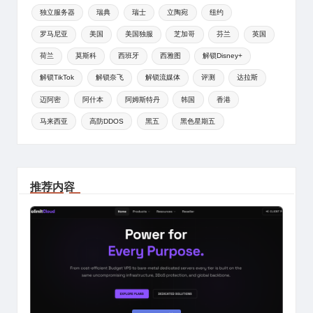
独立服务器
瑞典
瑞士
立陶宛
纽约
罗马尼亚
美国
美国独服
芝加哥
芬兰
英国
荷兰
莫斯科
西班牙
西雅图
解锁Disney+
解锁TikTok
解锁奈飞
解锁流媒体
评测
达拉斯
迈阿密
阿什本
阿姆斯特丹
韩国
香港
马来西亚
高防DDOS
黑五
黑色星期五
推荐内容