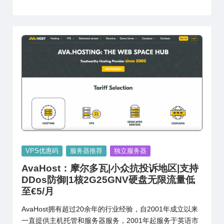
Posted
VPS优惠码
服务器推荐
独立服务器
in
AvaHost：摩尔多瓦|小众抗投诉地区|支持
DDos防御|1核2G25GNV硬盘无限流量低
至€5/月
AvaHost拥有超过20余年的行业经验，自2001年成立以来
一直提供主机托管和服务器服务，2001年起服务于英语市