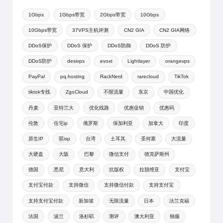
1Gbps
1Gbps带宽
2Gbps带宽
10Gbps
10Gbps带宽
37VPS主机评测
CN2 GIA
CN2 GIA网络
DDoS保护
DDoS 保护
DDoS防御
DDoS 防护
DDoS防护
desivps
evoxt
Lightlayer
orangevps
PayPal
pq.hosting
RackNerd
rarecloud
TikTok
tiktok专线
ZgoCloud
不限流量
东京
中国优化
丹麦
亚特兰大
优化线路
优惠促销
优惠码
伦敦
住宅ip
俄罗斯
保加利亚
加拿大
印度
原生IP
双isp
台湾
土耳其
圣何塞
大流量
大硬盘
大阪
巴黎
微信支付
德克萨斯州
德国
悉尼
意大利
抗版权
拉脱维亚
支付宝
支付宝付款
支持微信
支持微信付款
支持支付宝
支持支付宝付款
新加坡
无限流量
日本
法兰克福
法国
波兰
洛杉矶
测评
澳大利亚
独服