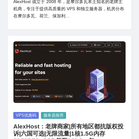
AlexHost 成立于 2008 年，是摩尔多瓦本土知名的老牌主
机商，专注于提供高质量的 VPS 和独立服务器，机房分布
在摩尔多瓦、荷兰、保加利…
Posted
VPS优惠码
服务器推荐
in
AlexHost：老牌商家|所有地区都抗版权投
诉|六国可选|无限流量|1核1.5G内存