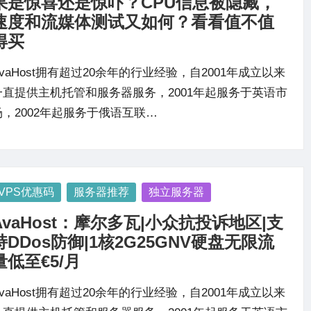
果是惊喜还是惊吓？CPU信息被隐藏，
速度和流媒体测试又如何？看看值不值
得买
AvaHost拥有超过20余年的行业经验，自2001年成立以来
一直提供主机托管和服务器服务，2001年起服务于英语市
场，2002年起服务于俄语互联…
osted
VPS优惠码
服务器推荐
独立服务器
AvaHost：摩尔多瓦|小众抗投诉地区|支
持DDos防御|1核2G25GNV硬盘无限流
量低至€5/月
AvaHost拥有超过20余年的行业经验，自2001年成立以来