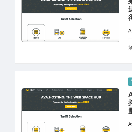
站
评
测
P
in