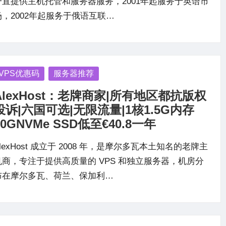
一直提供主机托管和服务器服务，2001年起服务于英语市
场，2002年起服务于俄语互联…
osted
VPS优惠码
服务器推荐
AlexHost：老牌商家|所有地区都抗版权
投诉|六国可选|无限流量|1核1.5G内存
10GNVMe SSD低至€40.8一年
lexHost 成立于 2008 年，是摩尔多瓦本土知名的老牌主
机商，专注于提供高质量的 VPS 和独立服务器，机房分
布在摩尔多瓦、荷兰、保加利…