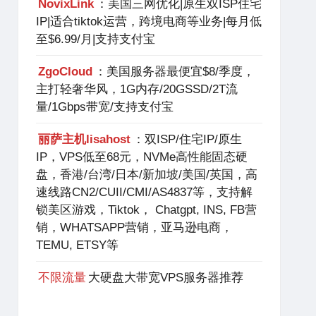
NovixLink
：美国三网优化|原生双ISP住宅
IP|适合tiktok运营，跨境电商等业务|每月低
至$6.99/月|支持支付宝
ZgoCloud
：美国服务器最便宜$8/季度，
主打轻奢华风，1G内存/20GSSD/2T流
量/1Gbps带宽/支持支付宝
丽萨主机lisahost
：双ISP/住宅IP/原生
IP，VPS低至68元，NVMe高性能固态硬
盘，香港/台湾/日本/新加坡/美国/英国，高
速线路CN2/CUII/CMI/AS4837等，支持解
锁美区游戏，Tiktok， Chatgpt, INS, FB营
销，WHATSAPP营销，亚马逊电商，
TEMU, ETSY等
不限流量
大硬盘大带宽VPS服务器推荐