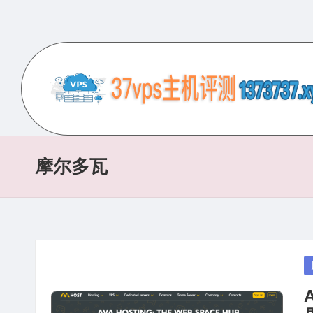
Skip
to
content
3
专
业
7
的
摩尔多瓦
V
VPS
服
P
务
S
器
评
主
P
测
in
机
网