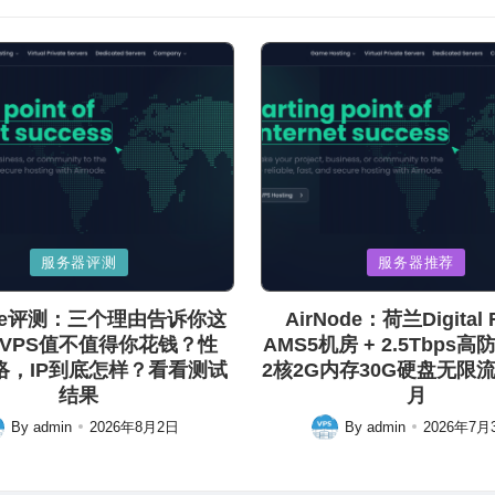
Posted
服务器评测
服务器推荐
in
ode评测：三个理由告诉你这
AirNode：荷兰Digital R
VPS值不值得你花钱？性
AMS5机房 + 2.5Tbps高
络，IP到底怎样？看看测试
2核2G内存30G硬盘无限流量
结果
月
By
admin
2026年8月2日
By
admin
2026年7月
ted
Posted
by