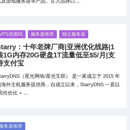
以及游戏服务器等产品。官方品牌口…
osted
VPS优惠码
服务器推荐
独立服务器
Starry：十年老牌厂商|亚洲优化线路|1
核1G内存20G硬盘1T流量低至$5/月|支
持支付宝
tarryDNS（星光网络/星光互联） 是一家成立于 2015 年
的海外主机服务提供商，自成立以来，StarryDNS 一直以
高性价比 + …
osted
服务器推荐