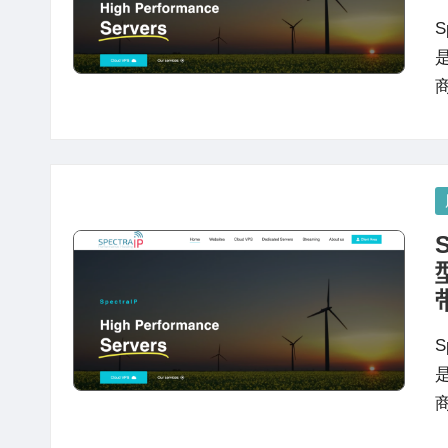
S
P
in
S