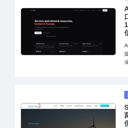
in
提
P
in