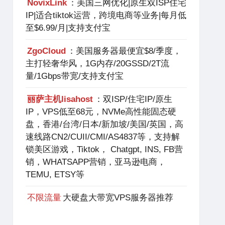
NovixLink
：美国三网优化|原生双ISP住宅
IP|适合tiktok运营，跨境电商等业务|每月低
至$6.99/月|支持支付宝
ZgoCloud
：美国服务器最便宜$8/季度，
主打轻奢华风，1G内存/20GSSD/2T流
量/1Gbps带宽/支持支付宝
丽萨主机lisahost
：双ISP/住宅IP/原生
IP，VPS低至68元，NVMe高性能固态硬
盘，香港/台湾/日本/新加坡/美国/英国，高
速线路CN2/CUII/CMI/AS4837等，支持解
锁美区游戏，Tiktok， Chatgpt, INS, FB营
销，WHATSAPP营销，亚马逊电商，
TEMU, ETSY等
不限流量
大硬盘大带宽VPS服务器推荐