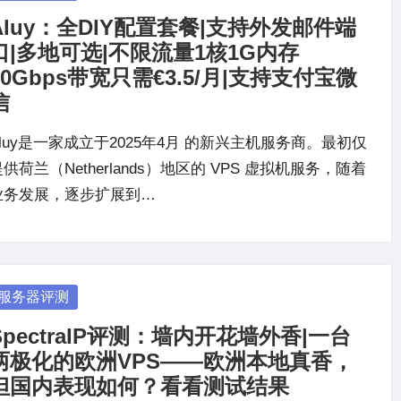
Aluy：全DIY配置套餐|支持外发邮件端
口|多地可选|不限流量1核1G内存
10Gbps带宽只需€3.5/月|支持支付宝微
信
Aluy是一家成立于2025年4月 的新兴主机服务商。最初仅
供荷兰（Netherlands）地区的 VPS 虚拟机服务，随着
业务发展，逐步扩展到…
osted
服务器评测
SpectraIP评测：墙内开花墙外香|一台
两极化的欧洲VPS——欧洲本地真香，
但国内表现如何？看看测试结果