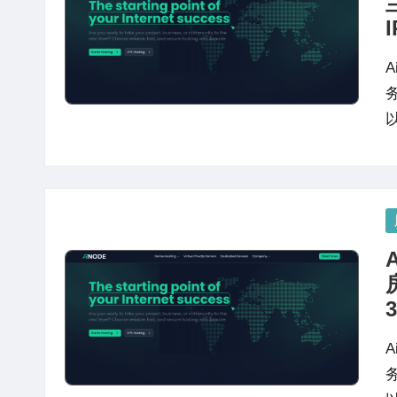
站
评
测
P
in