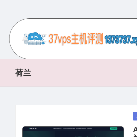
Skip
to
content
3
专
业
7
的
荷兰
V
VPS
服
P
务
S
器
评
主
P
测
in
机
网