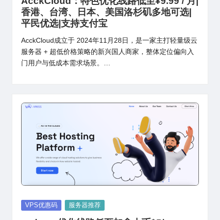
AcckCloud：特色优化线路低至¥9.99 / 月|
香港、台湾、日本、美国洛杉矶多地可选|
平民优选|支持支付宝
AcckCloud成立于 2024年11月28日，是一家主打轻量级云
服务器 + 超低价格策略的新兴国人商家，整体定位偏向入
门用户与低成本需求场景。…
Posted
VPS优惠码
服务器推荐
in