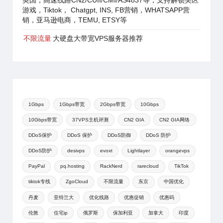
英国，高速线路CN2/CUII/CMI/AS4837等，支持解锁美区
游戏，Tiktok， Chatgpt, INS, FB营销，WHATSAPP营
销，亚马逊电商，TEMU, ETSY等
不限流量
大硬盘大带宽VPS服务器推荐
1Gbps
1Gbps带宽
2Gbps带宽
10Gbps
10Gbps带宽
37VPS主机评测
CN2 GIA
CN2 GIA网络
DDoS保护
DDoS 保护
DDoS防御
DDoS 防护
DDoS防护
desivps
evoxt
Lightlayer
orangevps
PayPal
pq.hosting
RackNerd
rarecloud
TikTok
tiktok专线
ZgoCloud
不限流量
东京
中国优化
丹麦
亚特兰大
优化线路
优惠促销
优惠码
伦敦
住宅ip
俄罗斯
保加利亚
加拿大
印度