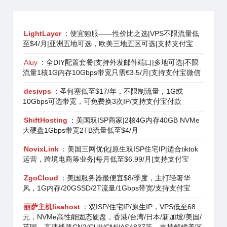
LightLayer
：便宜独服——性价比之选|VPS不限流量低
至$4/月|亚洲五地可选，欧美三地五区可选|支持支付宝
Aluy
：全DIY配置套餐|支持外发邮件端口|多地可选|不限
流量1核1G内存10Gbps带宽只需€3.5/月|支持支付宝微信
desivps
：圣何塞低至$17/年，不限制流量，1G或
10Gbps可选带宽，可免费换3次IP/支持支付宝付款
ShiftHosting
：美国双ISP商家|2核4G内存40GB NVMe
大硬盘1Gbps带宽2TB流量低至$4/月
NovixLink
：美国三网优化|原生双ISP住宅IP|适合tiktok
运营，跨境电商等业务|每月低至$6.99/月|支持支付宝
ZgoCloud
：美国服务器最便宜$8/季度，主打轻奢华
风，1G内存/20GSSD/2T流量/1Gbps带宽/支持支付宝
丽萨主机lisahost
：双ISP/住宅IP/原生IP，VPS低至68
元，NVMe高性能固态硬盘，香港/台湾/日本/新加坡/美国/