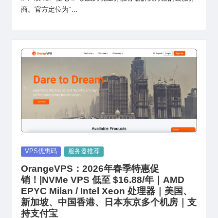
商。官方定位为“…
Posted
VPS优惠码
服务器推荐
in
OrangeVPS：2026年春季特惠促
销！|NVMe VPS 低至 $16.88/年｜AMD
EPYC Milan / Intel Xeon 处理器｜美国、
新加坡、中国香港、日本东京多个机房｜支
持支付宝