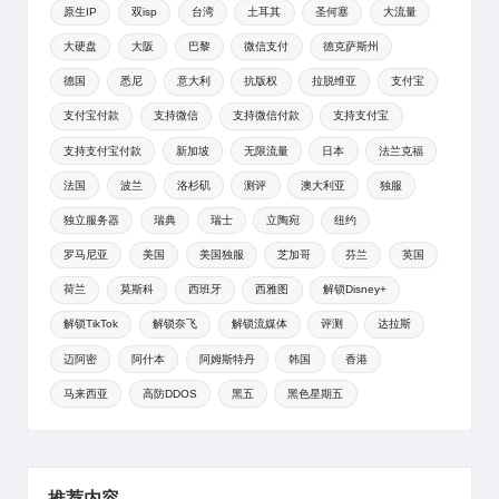
原生IP
双isp
台湾
土耳其
圣何塞
大流量
大硬盘
大阪
巴黎
微信支付
德克萨斯州
德国
悉尼
意大利
抗版权
拉脱维亚
支付宝
支付宝付款
支持微信
支持微信付款
支持支付宝
支持支付宝付款
新加坡
无限流量
日本
法兰克福
法国
波兰
洛杉矶
测评
澳大利亚
独服
独立服务器
瑞典
瑞士
立陶宛
纽约
罗马尼亚
美国
美国独服
芝加哥
芬兰
英国
荷兰
莫斯科
西班牙
西雅图
解锁Disney+
解锁TikTok
解锁奈飞
解锁流媒体
评测
达拉斯
迈阿密
阿什本
阿姆斯特丹
韩国
香港
马来西亚
高防DDOS
黑五
黑色星期五
推荐内容