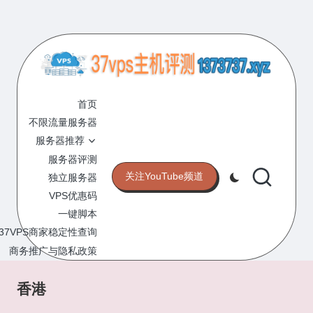
Skip
to
content
3
专
业
首页
7
的
不限流量服务器
V
VPS
服务器推荐
服
P
服务器评测
务
关注YouTube频道
独立服务器
S
器
VPS优惠码
评
主
一键脚本
测
机
37VPS商家稳定性查询
网
站
商务推广与隐私政策
评
测
香港