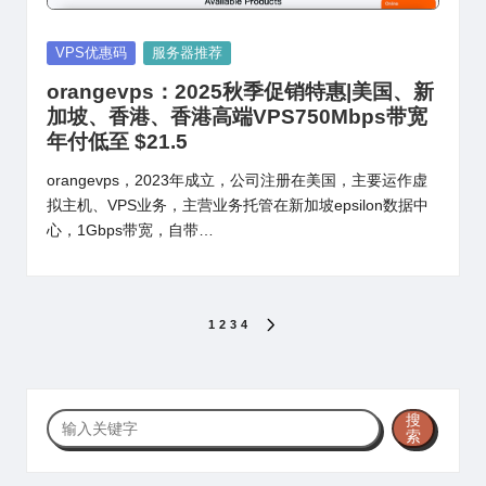
Posted
VPS优惠码
服务器推荐
in
orangevps：2025秋季促销特惠|美国、新
加坡、香港、香港高端VPS750Mbps带宽
年付低至 $21.5
orangevps，2023年成立，公司注册在美国，主要运作虚
拟主机、VPS业务，主营业务托管在新加坡epsilon数据中
心，1Gbps带宽，自带…
文
1
2
3
4
NEXT
PAGE
章
分
搜
搜
页
索
索