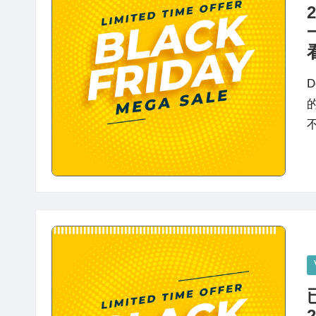
in
站
评
测
D
的
P
in