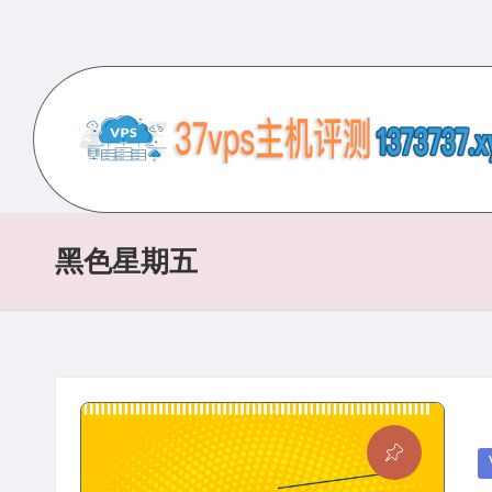
Skip
to
content
3
专
业
7
的
黑色星期五
V
VPS
服
P
务
S
器
评
主
测
P
机
网