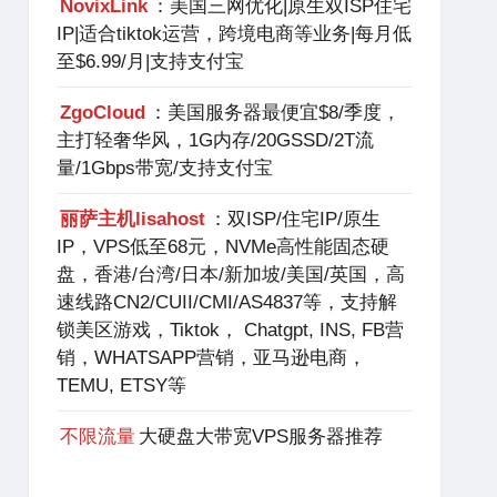
NovixLink
：美国三网优化|原生双ISP住宅
IP|适合tiktok运营，跨境电商等业务|每月低
至$6.99/月|支持支付宝
ZgoCloud
：美国服务器最便宜$8/季度，
主打轻奢华风，1G内存/20GSSD/2T流
量/1Gbps带宽/支持支付宝
丽萨主机lisahost
：双ISP/住宅IP/原生
IP，VPS低至68元，NVMe高性能固态硬
盘，香港/台湾/日本/新加坡/美国/英国，高
速线路CN2/CUII/CMI/AS4837等，支持解
锁美区游戏，Tiktok， Chatgpt, INS, FB营
销，WHATSAPP营销，亚马逊电商，
TEMU, ETSY等
不限流量
大硬盘大带宽VPS服务器推荐