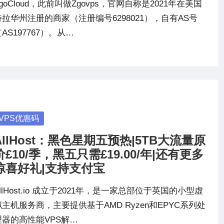
goCloud，此前叫做Zgovps，官网自称是2021年在美国
特拉华州注册的商家（注册编号6298021），自有AS号
AS197767）。从…
osted
VPS优惠码
AllHost：黑色星期五预热|5TB大流量原
价£10/季，黑五只需£19.00/年|还有更多
惊喜好礼|支持支付宝
llHost.io 成立于2021年，是一家总部位于英国的小型虚
拟主机服务商，主要提供基于AMD Ryzen和EPYC系列处
理器的高性能VPS解…