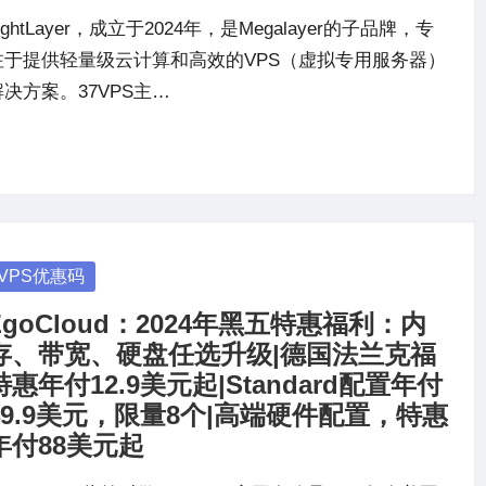
ightLayer，成立于2024年，是Megalayer的子品牌，专
注于提供轻量级云计算和高效的VPS（虚拟专用服务器）
解决方案。37VPS主…
osted
VPS优惠码
ZgoCloud：2024年黑五特惠福利：内
存、带宽、硬盘任选升级|德国法兰克福
特惠年付12.9美元起|Standard配置年付
49.9美元，限量8个|高端硬件配置，特惠
年付88美元起