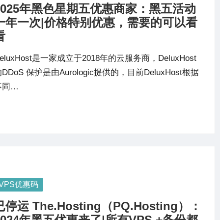
2025年黑色星期五优惠商家：黑五活动
一年一次|价格特别优惠，需要的可以看
看
eluxHost是一家成立于2018年的云服务商，DeluxHost
DDoS 保护是由Aurologic提供的，目前DeluxHost根据
不同…
osted
VPS优惠码
已停运 The.Hosting（PQ.Hosting）：
2024年黑五优惠来了|所有VPS +备份都