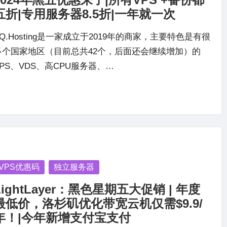
五折|专用服务器8.5折|一年就一次
PQ.Hosting是一家成立于2019年的商家，主要特色是有很
多个国家地区（目前总共42个，后面还会继续增加）的
VPS、VDS、高CPU服务器、…
osted
VPS优惠码
独立服务器
LightLayer：黑色星期五大促销 | 年度
最低价，洛杉矶优化带宽云机仅需$9.9/
年！|今年新增支付宝支付