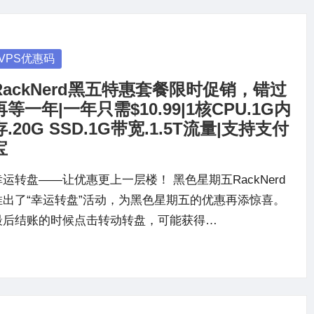
osted
VPS优惠码
RackNerd黑五特惠套餐限时促销，错过
再等一年|一年只需$10.99|1核CPU.1G内
存.20G SSD.1G带宽.1.5T流量|支持支付
宝
幸运转盘——让优惠更上一层楼！ 黑色星期五RackNerd
推出了“幸运转盘”活动，为黑色星期五的优惠再添惊喜。
最后结账的时候点击转动转盘，可能获得…