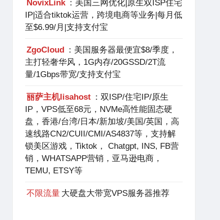
NovixLink
：美国三网优化|原生双ISP住宅
IP|适合tiktok运营，跨境电商等业务|每月低
至$6.99/月|支持支付宝
ZgoCloud
：美国服务器最便宜$8/季度，
主打轻奢华风，1G内存/20GSSD/2T流
量/1Gbps带宽/支持支付宝
丽萨主机lisahost
：双ISP/住宅IP/原生
IP，VPS低至68元，NVMe高性能固态硬
盘，香港/台湾/日本/新加坡/美国/英国，高
速线路CN2/CUII/CMI/AS4837等，支持解
锁美区游戏，Tiktok， Chatgpt, INS, FB营
销，WHATSAPP营销，亚马逊电商，
TEMU, ETSY等
不限流量
大硬盘大带宽VPS服务器推荐