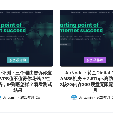
Posted
服务器评测
服务器推荐
in
ode评测：三个理由告诉你这
AirNode：荷兰Digital R
VPS值不值得你花钱？性
AMS5机房 + 2.5Tbps高
络，IP到底怎样？看看测试
2核2G内存30G硬盘无限流量
结果
月
By
admin
2026年8月2日
By
admin
2026年7月
ted
Posted
by