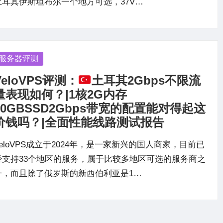
土耳其伊斯坦布尔一个地方可选，37V…
osted
服务器评测
VeloVPS评测：
土耳其2Gbps不限流
量表现如何？|1核2G内存
20GBSSD2Gbps带宽的配置能对得起这
价钱吗？|全面性能线路测试报告
VeloVPS成立于2024年，是一家新兴的国人商家，目前已
经支持33个地区的服务，属于比较多地区可选的服务商之
一，而且除了俄罗斯的新西伯利亚是1…