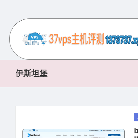
Skip
to
content
3
专
业
7
的
伊斯坦堡
V
VPS
服
P
务
S
器
评
主
P
测
in
机
网