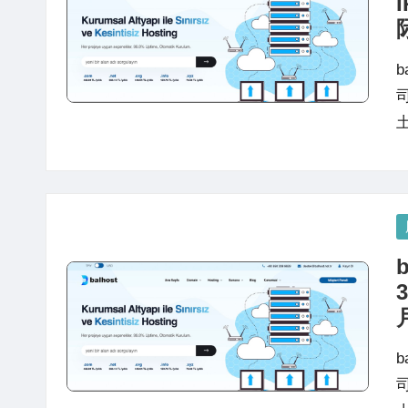
站
评
测
P
in